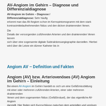
AV-Angiom im Gehirn – Diagnose und
Differenzialdiagnose
AV-Angiom im Gehirn – Diagnose /
Differenzialdiagnose:
Sehr häufig
erkennt man das AV-Angiom schon im Kernspintomogramm mit dem stark
kontrastmittelaufnehmenden Nidus und den dicken drainierenden Venen.
Die
Details der versorgenden zuführenden Arterien und den drainierenden Venen
lassen
sich über eine sogenannte digitale Subtraktionsangiographie darstellen. Hierbei
wird über die Leiste ein dünner Katheter bis in
Angiom AV – Definition und Fakten
Angiom (AV) bzw. Arteriovenöses (AV) Angiom
im Gehirn – Einleitung
Bei einem
AV-Angiom
im Gehirn handelt es sich um eine Gefäßmissbildung
mit einer oder mehreren zuführenden Arterien, einer oder mehreren
drainierenden
Venen und dem sogenannten Nidus (Gefäßknäuel), der das eigentliche AV-
Angiom
darstellt. Hier finden sich Kurzschlüsse zwischen dem arteriellen und venösen