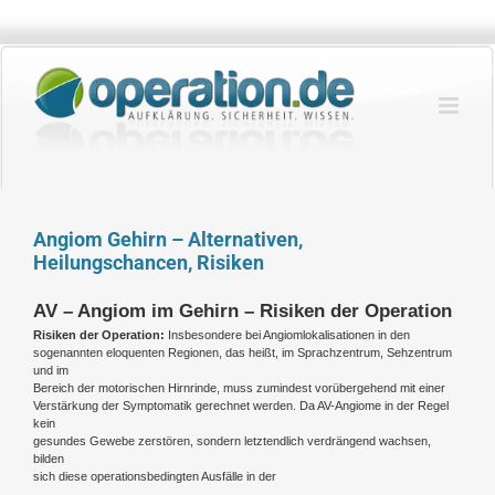
Zum
Inhalt
springen
Angiom Gehirn – Alternativen,
Heilungschancen, Risiken
AV – Angiom im Gehirn – Risiken der Operation
Risiken der Operation:
Insbesondere bei Angiomlokalisationen in den
sogenannten eloquenten Regionen, das heißt, im Sprachzentrum, Sehzentrum
und im
Bereich der motorischen Hirnrinde, muss zumindest vorübergehend mit einer
Verstärkung der Symptomatik gerechnet werden. Da AV-Angiome in der Regel
kein
gesundes Gewebe zerstören, sondern letztendlich verdrängend wachsen,
bilden
sich diese operationsbedingten Ausfälle in der