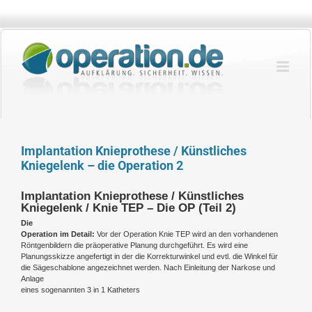
Zum
Inhalt
springen
Implantation Knieprothese / Künstliches
Kniegelenk – die Operation 2
Implantation Knieprothese / Künstliches
Kniegelenk / Knie TEP – Die OP (Teil 2)
Die
Operation im Detail:
Vor der Operation Knie TEP wird an den vorhandenen
Röntgenbildern die präoperative Planung durchgeführt. Es wird eine
Planungsskizze angefertigt in der die Korrekturwinkel und evtl. die Winkel für
die Sägeschablone angezeichnet werden. Nach Einleitung der Narkose und
Anlage
eines sogenannten 3 in 1 Katheters