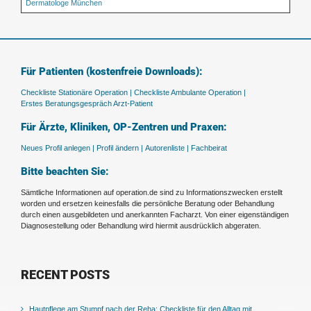
Dermatologe München
Für Patienten (kostenfreie Downloads):
Checkliste Stationäre Operation |
Checkliste Ambulante Operation |
Erstes Beratungsgespräch Arzt-Patient
Für Ärzte, Kliniken, OP-Zentren und Praxen:
Neues Profil anlegen |
Profil ändern |
Autorenliste |
Fachbeirat
Bitte beachten Sie:
Sämtliche Informationen auf operation.de sind zu Informationszwecken erstellt
worden und ersetzen keinesfalls die persönliche Beratung oder Behandlung
durch einen ausgebildeten und anerkannten Facharzt. Von einer eigenständigen
Diagnosestellung oder Behandlung wird hiermit ausdrücklich abgeraten.
RECENT POSTS
Hautpflege am Stumpf nach der Reha: Checkliste für den Alltag mit