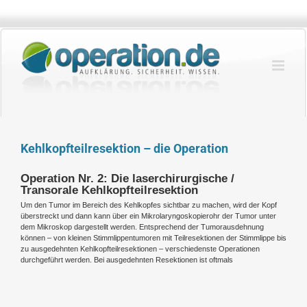
Zum
Inhalt
springen
Kehlkopfteilresektion – die Operation
Operation Nr. 2: Die laserchirurgische /
Transorale Kehlkopfteilresektion
Um den Tumor im Bereich des Kehlkopfes sichtbar zu machen, wird der Kopf
überstreckt und dann kann über ein Mikrolaryngoskopierohr der Tumor unter
dem Mikroskop dargestellt werden. Entsprechend der Tumorausdehnung
können – von kleinen Stimmlippentumoren mit Teilresektionen der Stimmlippe bis
zu ausgedehnten Kehlkopfteilresektionen – verschiedenste Operationen
durchgeführt werden. Bei ausgedehnten Resektionen ist oftmals