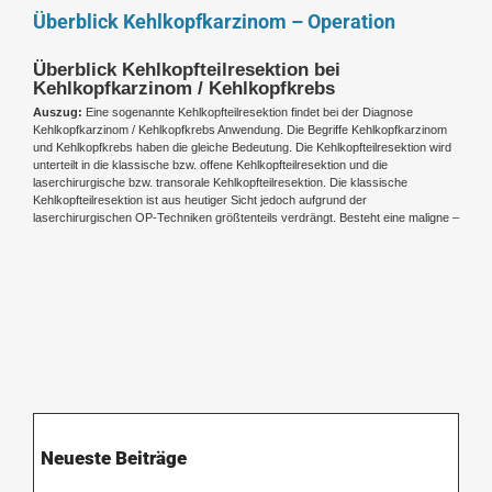
Überblick Kehlkopfkarzinom – Operation
Überblick Kehlkopfteilresektion bei
Kehlkopfkarzinom / Kehlkopfkrebs
Auszug:
Eine sogenannte Kehlkopfteilresektion findet bei der Diagnose
Kehlkopfkarzinom / Kehlkopfkrebs Anwendung. Die Begriffe Kehlkopfkarzinom
und Kehlkopfkrebs haben die gleiche Bedeutung. Die Kehlkopfteilresektion wird
unterteilt in die klassische bzw. offene Kehlkopfteilresektion und die
laserchirurgische bzw. transorale Kehlkopfteilresektion. Die klassische
Kehlkopfteilresektion ist aus heutiger Sicht jedoch aufgrund der
laserchirurgischen OP-Techniken größtenteils verdrängt. Besteht eine maligne –
Neueste Beiträge