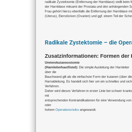
radikale Zystektomie (Entfernung der Harnblase) stellt beim
der Harnblase mitsamt der Prostata und den anhängenden S
Frau gehört hierzu ebenfalls die Entfernung der Harnblase m
(Uterus), Eierstöcken (Ovarien) und ggf. einem Teil der Sc
Radikale Zystektomie – die Oper
Zusatzinformationen: Formen der 
Ureterokutaneostomie
(Harnleiterhautfistel):
Die simple Ausleitung der Harnleiter
über die
Bauchwand gilt als die einfachste Form der kutanen (über di
Harnableitung. Es handelt sich hier um ein schnelles und sic
Verfahren.
Daher wird dieses Verfahren in erster Linie bei schwer krank
mit
entsprechenden Kontraindikationen für eine Verwendung von
oder
hohem
Operationsrisiko
angewandt.