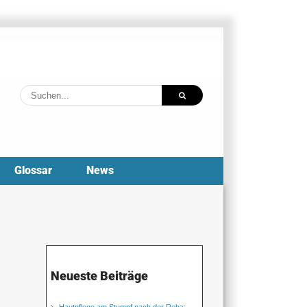
Suche
nach:
Glossar
News
Neueste Beiträge
Hautpflege am Stumpf nach der Reha: