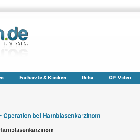
en
Fachärzte & Kliniken
Reha
OP-Video
– Operation bei Harnblasenkarzinom
 Harnblasenkarzinom