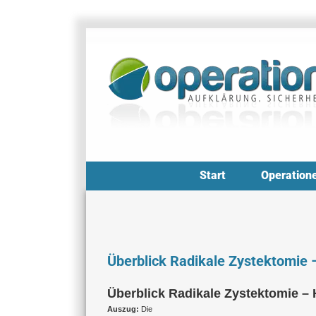
Zum
Inhalt
springen
Start
Operation
Überblick Radikale Zystektomie 
Überblick Radikale Zystektomie –
Auszug:
Die