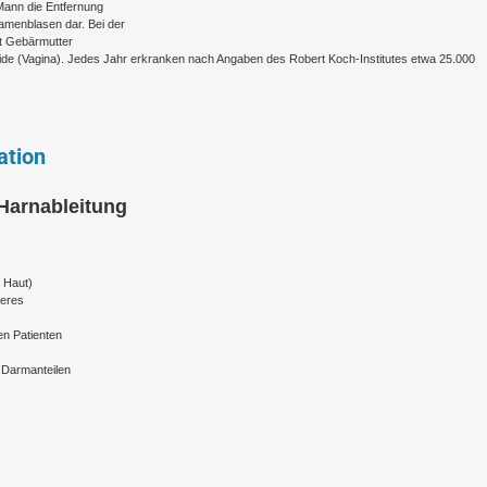
 Mann die Entfernung
amenblasen dar. Bei der
it Gebärmutter
heide (Vagina). Jedes Jahr erkranken nach Angaben des Robert Koch-Institutes etwa 25.000
ation
Harnableitung
e Haut)
heres
en Patienten
 Darmanteilen