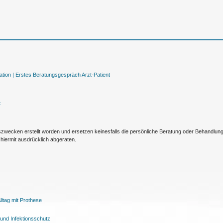
tion |
Erstes Beratungsgespräch Arzt-Patient
t
nszwecken erstellt worden und ersetzen keinesfalls die persönliche Beratung oder Behandlu
hiermit ausdrücklich abgeraten.
ltag mit Prothese
und Infektionsschutz