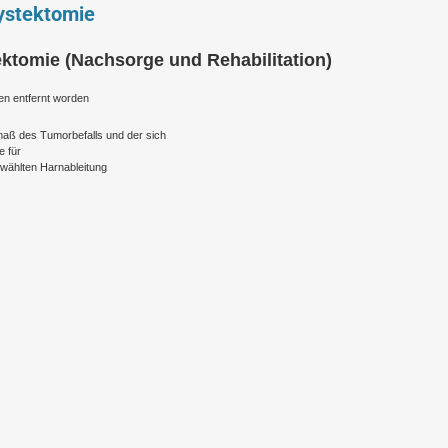
ystektomie
ektomie (Nachsorge und Rehabilitation)
en entfernt worden
aß des Tumorbefalls und der sich
e für
wählten Harnableitung