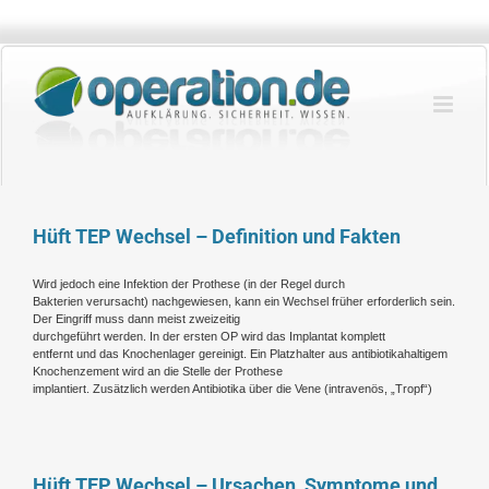
Zum
Inhalt
springen
Hüft TEP Wechsel – Definition und Fakten
Wird jedoch eine Infektion der Prothese (in der Regel durch
Bakterien verursacht) nachgewiesen, kann ein Wechsel früher erforderlich sein.
Der Eingriff muss dann meist zweizeitig
durchgeführt werden. In der ersten OP wird das Implantat komplett
entfernt und das Knochenlager gereinigt. Ein Platzhalter aus antibiotikahaltigem
Knochenzement wird an die Stelle der Prothese
implantiert. Zusätzlich werden Antibiotika über die Vene (intravenös, „Tropf“)
Hüft TEP Wechsel – Ursachen, Symptome und