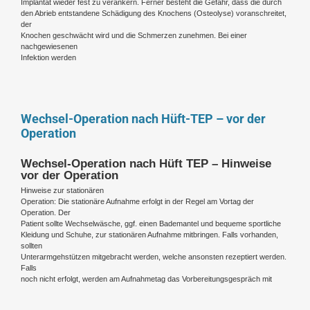
Implantat wieder fest zu verankern. Ferner besteht die Gefahr, dass die durch
den Abrieb entstandene Schädigung des Knochens (Osteolyse) voranschreitet,
der
Knochen geschwächt wird und die Schmerzen zunehmen. Bei einer
nachgewiesenen
Infektion werden
Wechsel-Operation nach Hüft-TEP – vor der
Operation
Wechsel-Operation nach Hüft TEP – Hinweise
vor der Operation
Hinweise zur stationären
Operation: Die stationäre Aufnahme erfolgt in der Regel am Vortag der
Operation. Der
Patient sollte Wechselwäsche, ggf. einen Bademantel und bequeme sportliche
Kleidung und Schuhe, zur stationären Aufnahme mitbringen. Falls vorhanden,
sollten
Unterarmgehstützen mitgebracht werden, welche ansonsten rezeptiert werden.
Falls
noch nicht erfolgt, werden am Aufnahmetag das Vorbereitungsgespräch mit