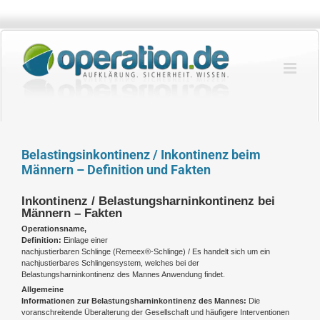
Zum
Inhalt
springen
Belastingsinkontinenz / Inkontinenz beim
Männern – Definition und Fakten
Inkontinenz / Belastungsharninkontinenz bei
Männern – Fakten
Operationsname,
Definition:
Einlage einer
nachjustierbaren Schlinge (Remeex®-Schlinge) / Es handelt sich um ein
nachjustierbares Schlingensystem, welches bei der
Belastungsharninkontinenz des Mannes Anwendung findet.
Allgemeine
Informationen zur Belastungsharninkontinenz des Mannes:
Die
voranschreitende Überalterung der Gesellschaft und häufigere Interventionen