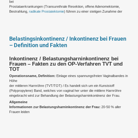
bei
Prostataerkrankungen (Transurethrale Resektion, offene Adenomektomie,
Bestrahlung,
radikale Prostatektomie
) führen zu einer stetigen Zunahme der
Belastingsinkontinenz / Inkontinenz bei Frauen
– Definition und Fakten
Inkontinenz / Belastungsharninkontinenz bei
Frauen – Fakten zu den OP-Verfahren TVT und
TOT
Operationsname, Definition:
Einlage eines spannungsfreien Vaginalbandes in
Höhe
der mittleren Harnröhre (TVT/TOT) / Es handelt sich um ein Kunststoff
(Polypropylene) Band, welches von vaginal her unter die mittlere Harnröhre
eingebracht wird zur Behandlung der Belastungsharninkontinenz der Frau.
Allgemeine
Informationen zur Belastungsharninkontinenz der Frau:
20-50 % aller
Frauen leiden