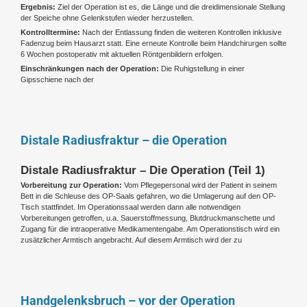
Ergebnis:
Ziel der Operation ist es, die Länge und die dreidimensionale Stellung
der Speiche ohne Gelenkstufen wieder herzustellen.
Kontrolltermine:
Nach der Entlassung finden die weiteren Kontrollen inklusive
Fadenzug beim Hausarzt statt. Eine erneute Kontrolle beim Handchirurgen sollte
6 Wochen postoperativ mit aktuellen Röntgenbildern erfolgen.
Einschränkungen nach der Operation:
Die Ruhigstellung in einer
Gipsschiene nach der
Distale Radiusfraktur – die Operation
Distale Radiusfraktur – Die Operation (Teil 1)
Vorbereitung zur Operation:
Vom Pflegepersonal wird der Patient in seinem
Bett in die Schleuse des OP-Saals gefahren, wo die Umlagerung auf den OP-
Tisch stattfindet. Im Operationssaal werden dann alle notwendigen
Vorbereitungen getroffen, u.a. Sauerstoffmessung, Blutdruckmanschette und
Zugang für die intraoperative Medikamentengabe. Am Operationstisch wird ein
zusätzlicher Armtisch angebracht. Auf diesem Armtisch wird der zu
Handgelenksbruch – vor der Operation