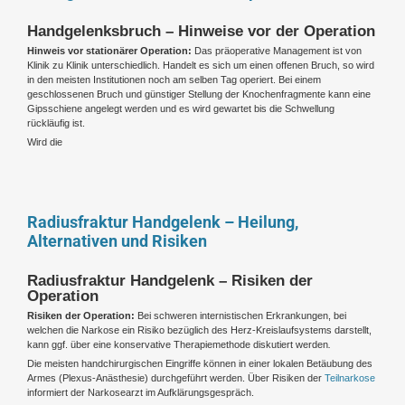
Handgelenksbruch – Hinweise vor der Operation
Hinweis vor stationärer Operation:
Das präoperative Management ist von
Klinik zu Klinik unterschiedlich. Handelt es sich um einen offenen Bruch, so wird
in den meisten Institutionen noch am selben Tag operiert. Bei einem
geschlossenen Bruch und günstiger Stellung der Knochenfragmente kann eine
Gipsschiene angelegt werden und es wird gewartet bis die Schwellung
rückläufig ist.
Wird die
Radiusfraktur Handgelenk – Heilung,
Alternativen und Risiken
Radiusfraktur Handgelenk – Risiken der
Operation
Risiken der Operation:
Bei schweren internistischen Erkrankungen, bei
welchen die Narkose ein Risiko bezüglich des Herz-Kreislaufsystems darstellt,
kann ggf. über eine konservative Therapiemethode diskutiert werden
.
Die meisten handchirurgischen Eingriffe können in einer lokalen Betäubung des
Armes (Plexus-Anästhesie) durchgeführt werden. Über Risiken der
Teilnarkose
informiert der Narkosearzt im Aufklärungsgespräch.