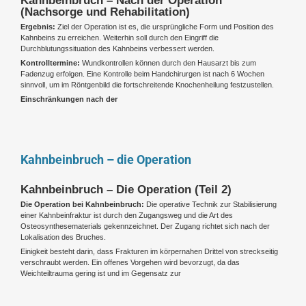
(Nachsorge und Rehabilitation)
Ergebnis:
Ziel der Operation ist es, die ursprüngliche Form und Position des
Kahnbeins zu erreichen. Weiterhin soll durch den Eingriff die
Durchblutungssituation des Kahnbeins verbessert werden.
Kontrolltermine:
Wundkontrollen können durch den Hausarzt bis zum
Fadenzug erfolgen. Eine Kontrolle beim Handchirurgen ist nach 6 Wochen
sinnvoll, um im Röntgenbild die fortschreitende Knochenheilung festzustellen.
Einschränkungen nach der
Kahnbeinbruch – die Operation
Kahnbeinbruch – Die Operation (Teil 2)
Die Operation bei Kahnbeinbruch:
Die operative Technik zur Stabilisierung
einer Kahnbeinfraktur ist durch den Zugangsweg und die Art des
Osteosynthesematerials gekennzeichnet. Der Zugang richtet sich nach der
Lokalisation des Bruches.
Einigkeit besteht darin, dass Frakturen im körpernahen Drittel von streckseitig
verschraubt werden. Ein offenes Vorgehen wird bevorzugt, da das
Weichteiltrauma gering ist und im Gegensatz zur