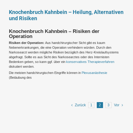
Knochenbruch Kahnbein – Heilung, Alternativen
und Risiken
Knochenbruch Kahnbein – Risiken der
Operation
Risiken der Operation:
Aus handchirurgischer Sicht gibt es kaum
Nebenerkrankungen, die eine Operation verhindern würden. Durch den
Narkosearzt werden mögliche Risiken bezüglich des Herz-Kreislaufsystems
abgefragt. Sollte es aus Sicht des Narkosearztes oder des Internisten
Bedenken geben, so kann ggf. über ein
konservatives Therapieverfahren
diskutiert werden
.
Die meisten handchirurgischen Eingriffe können in
Plexusanästhesie
(Betäubung des
Zurück
1
2
3
Vor