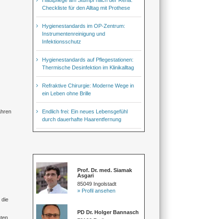
Checkliste für den Alltag mit Prothese
Hygienestandards im OP-Zentrum:
Instrumentenreinigung und
Infektionsschutz
Hygienestandards auf Pflegestationen:
Thermische Desinfektion im Klinikalltag
Refraktive Chirurgie: Moderne Wege in
ein Leben ohne Brille
Endlich frei: Ein neues Lebensgefühl
ahren
durch dauerhafte Haarentfernung
Prof. Dr. med. Siamak
Asgari
85049 Ingolstadt
» Profil ansehen
 die
PD Dr. Holger Bannasch
aten