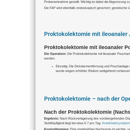
Probenentnahme gestellt. Wichtig ist dabei die Abgrenzung
Die FAP wird ebenfalls endoskopisch gesichert; genetische 
Proktokolektomie mit ileoanaler
Proktokolektomie mit ileoanaler Po
Die Operation:
Die Proktokolektomie mit ileoanaler Pouchanl
werden.
Einzeitig: Die Dickdarmentfernung und Pouchanlage 
wurde wegen erhöhter Risiken weitgehend verlassen.
Proktokolektomie – nach der Ope
Nach der Proktokolektomie (Nachs
Ergebnis:
Nach Rückverlagerung des vorübergehenden Dünndar
Stuhlhäufigkeit liegt bei etwa 5-7 pro Tag.
Krankheitssymptome
Kontrolltermine:
Eine regelmäßige Nachsorge ist wichtig, 