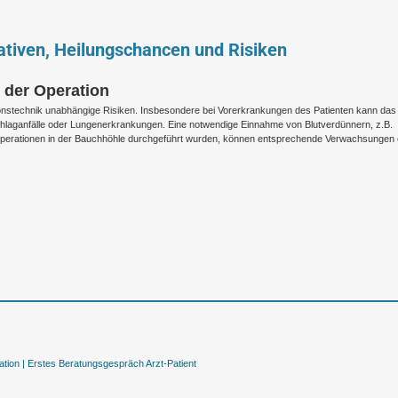
nativen, Heilungschancen und Risiken
n der Operation
ionstechnik unabhängige Risiken. Insbesondere bei Vorerkrankungen des Patienten kann das
chlaganfälle oder Lungenerkrankungen. Eine notwendige Einnahme von Blutverdünnern, z.B.
Operationen in der Bauchhöhle durchgeführt wurden, können entsprechende Verwachsungen 
tion |
Erstes Beratungsgespräch Arzt-Patient