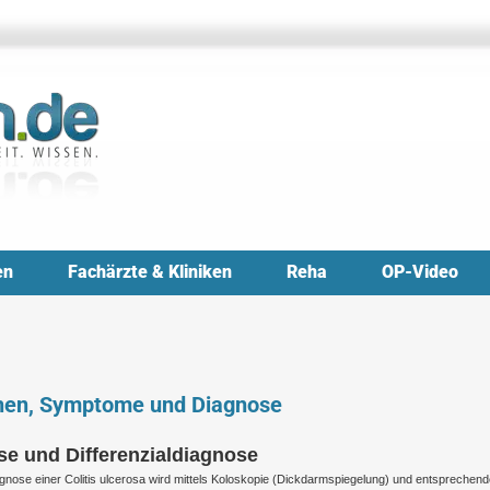
en
Fachärzte & Kliniken
Reha
OP-Video
achen, Symptome und Diagnose
se und Differenzialdiagnose
gnose einer Colitis ulcerosa wird mittels Koloskopie (Dickdarmspiegelung) und entsprechend