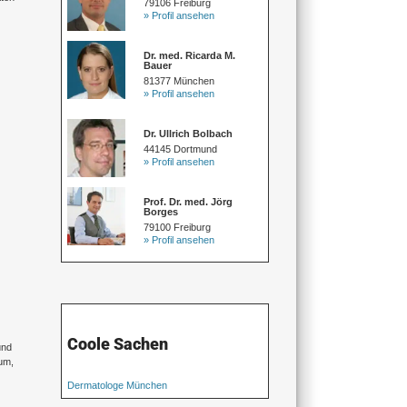
79106 Freiburg
» Profil ansehen
Dr. med. Ricarda M.
Bauer
81377 München
» Profil ansehen
Dr. Ullrich Bolbach
44145 Dortmund
» Profil ansehen
Prof. Dr. med. Jörg
Borges
79100 Freiburg
» Profil ansehen
Coole Sachen
und
um,
Dermatologe München