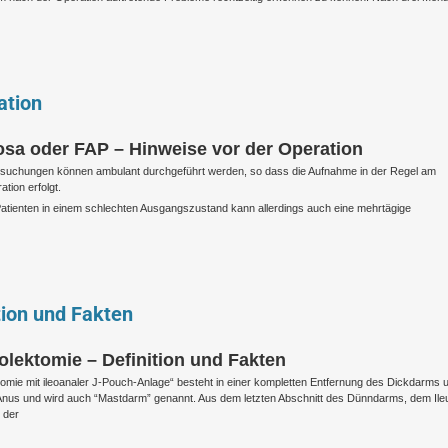
ation
rosa oder FAP – Hinweise vor der Operation
rsuchungen können ambulant durchgeführt werden, so dass die Aufnahme in der Regel am
tion erfolgt.
i Patienten in einem schlechten Ausgangszustand kann allerdings auch eine mehrtägige
tion und Fakten
olektomie – Definition und Fakten
tomie mit ileoanaler J-Pouch-Anlage“ besteht in einer kompletten Entfernung des Dickdarms 
Anus und wird auch “Mastdarm” genannt. Aus dem letzten Abschnitt des Dünndarms, dem Ile
 der