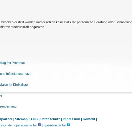
t
nszwecken erstellt worden und ersetzen keinesfalls die persönliche Beratung oder Behandlu
hiermit ausdrücklich abgeraten.
ltag mit Prothese
und Infektionsschutz
tion im Klinikalltag
le
arentfernung
partner |
Sitemap |
AGB |
Datenschutz |
Impressum |
Kontakt |
tion.de | operation.de bei
| operation.de bei