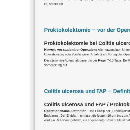
ist, sofern ein
Proktokolektomie – vor der Oper
Proktokolektomie bei Colitis ulce
Hinweis vor stationärer Operation:
Alle notwendigen Unte
Operationstag oder (bei längerer Anfahrt) am Vortag der Opera
Der stationäre Aufenthalt dauert in der Regel 7-10 Tage. Be
Vorbereitung auf
Colitis ulcerosa und FAP – Defini
Colitis ulcerosa und FAP / Proktok
Operationsname, Definition:
Das Prinzip der „Proktokolek
Enddarms. Der Enddarm umfasst die letzten 16 cm bis zum 
wird ein Reservoir gebildet, ein sogenannter Pouch. Meist hat