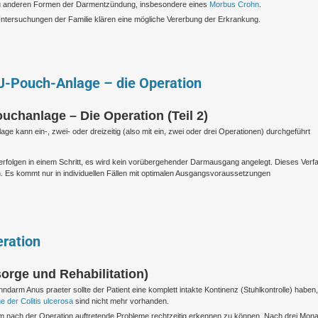
 zu anderen Formen der Darmentzündung, insbesondere eines
Morbus Crohn
.
Untersuchungen der Familie klären eine mögliche Vererbung der Erkrankung.
 J-Pouch-Anlage – die Operation
uchanlage – Die Operation (Teil 2)
age kann ein-, zwei- oder dreizeitig (also mit ein, zwei oder drei Operationen) durchgeführt
erfolgen in einem Schritt, es wird kein vorübergehender Darmausgang angelegt. Dieses Verf
 Es kommt nur in individuellen Fällen mit optimalen Ausgangsvoraussetzungen
ration
orge und Rehabilitation)
m Anus praeter sollte der Patient eine komplett intakte Kontinenz (Stuhlkontrolle) haben,
 der Colitis ulcerosa
sind nicht mehr vorhanden.
um nach der Operation auftretende Probleme rechtzeitig erkennen zu können. Nach drei Mon