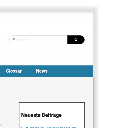
Suche
nach:
Glossar
News
Neueste Beiträge
er
Hautpflege am Stumpf nach der Reha: