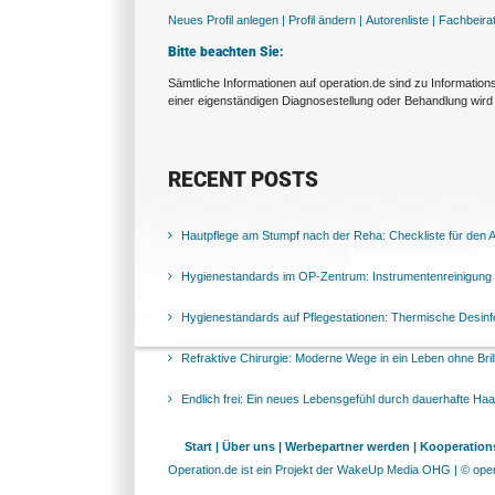
Neues Profil anlegen |
Profil ändern |
Autorenliste |
Fachbeira
Bitte beachten Sie:
Sämtliche Informationen auf operation.de sind zu Informatio
einer eigenständigen Diagnosestellung oder Behandlung wird 
RECENT POSTS
Hautpflege am Stumpf nach der Reha: Checkliste für den Al
Hygienestandards im OP-Zentrum: Instrumentenreinigung 
Hygienestandards auf Pflegestationen: Thermische Desinfek
Refraktive Chirurgie: Moderne Wege in ein Leben ohne Bril
Endlich frei: Ein neues Lebensgefühl durch dauerhafte Ha
Start |
Über uns |
Werbepartner werden |
Kooperations
Operation.de ist ein Projekt der WakeUp Media OHG | © opera