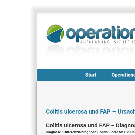
Zum
Inhalt
springen
Start
Operation
Colitis ulcerosa und FAP – Urs
Colitis ulcerosa und FAP – Diagno
Diagnose / Differenzialdiagnose Colitis ulcerosa:
Die Dia