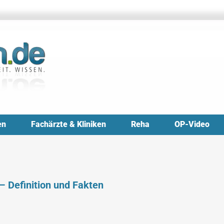
en
Fachärzte & Kliniken
Reha
OP-Video
– Definition und Fakten