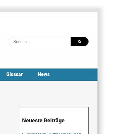
Suche
nach:
Glossar
News
Neueste Beiträge
Hautpflege am Stumpf nach der Reha: