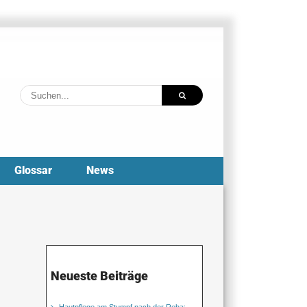
Suche
nach:
Glossar
News
Neueste Beiträge
Hautpflege am Stumpf nach der Reha: