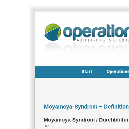
Zum
Inhalt
springen
Start
Operation
Moyamoya-Syndrom – Definition
Moyamoya-Syndrom / Durchblutung
Der