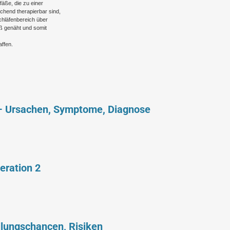
fäße, die zu einer
chend therapierbar sind,
chläfenbereich über
äß genäht und somit
ffen.
– Ursachen, Symptome, Diagnose
eration 2
ilungschancen, Risiken