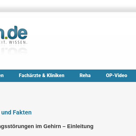
en
Fachärzte & Kliniken
Reha
OP-Video
 und Fakten
sstörungen im Gehirn – Einleitung