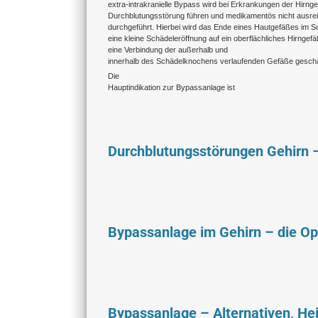
extra-intrakranielle Bypass wird bei Erkrankungen der Hirnge
Durchblutungsstörung führen und medikamentös nicht ausrei
durchgeführt. Hierbei wird das Ende eines Hautgefäßes im S
eine kleine Schädeleröffnung auf ein oberflächliches Hirngef
eine Verbindung der außerhalb und
innerhalb des Schädelknochens verlaufenden Gefäße gescha
Die
Hauptindikation zur Bypassanlage ist
Durchblutungsstörungen Gehirn 
Bypassanlage im Gehirn – die Op
Bypassanlage – Alternativen, He