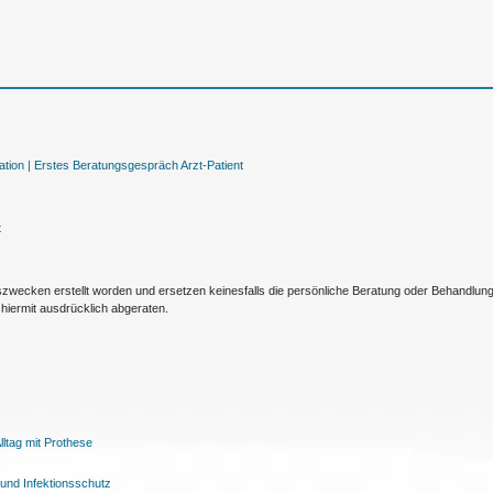
tion |
Erstes Beratungsgespräch Arzt-Patient
t
nszwecken erstellt worden und ersetzen keinesfalls die persönliche Beratung oder Behandlu
hiermit ausdrücklich abgeraten.
ltag mit Prothese
und Infektionsschutz