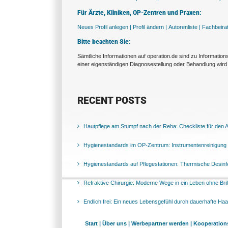
Für Ärzte, Kliniken, OP-Zentren und Praxen:
Neues Profil anlegen |
Profil ändern |
Autorenliste |
Fachbeira
Bitte beachten Sie:
Sämtliche Informationen auf operation.de sind zu Informatio
einer eigenständigen Diagnosestellung oder Behandlung wird 
RECENT POSTS
Hautpflege am Stumpf nach der Reha: Checkliste für den Al
Hygienestandards im OP-Zentrum: Instrumentenreinigung 
Hygienestandards auf Pflegestationen: Thermische Desinfek
Refraktive Chirurgie: Moderne Wege in ein Leben ohne Bril
Endlich frei: Ein neues Lebensgefühl durch dauerhafte Ha
Start |
Über uns |
Werbepartner werden |
Kooperations