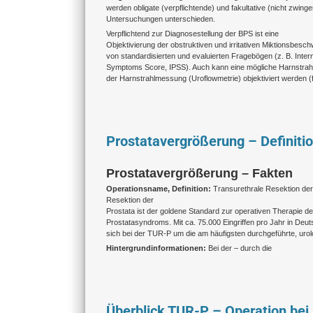
werden obligate (verpflichtende) und fakultative (nicht zwinge
Untersuchungen unterschieden.
Verpflichtend zur Diagnosestellung der BPS ist eine
Objektivierung der obstruktiven und irritativen Miktionsbesch
von standardisierten und evaluierten Fragebögen (z. B. Intern
Symptoms Score, IPSS). Auch kann eine mögliche Harnstra
der Harnstrahlmessung (Uroflowmetrie) objektiviert werden (fa
Prostatavergrößerung – Definiti
Prostatavergrößerung – Fakten
Operationsname, Definition:
Transurethrale Resektion der
Resektion der
Prostata ist der goldene Standard zur operativen Therapie d
Prostatasyndroms. Mit ca. 75.000 Eingriffen pro Jahr in Deut
sich bei der TUR-P um die am häufigsten durchgeführte, urol
Hintergrundinformationen:
Bei der – durch die
Überblick TUR-P – Operation bei