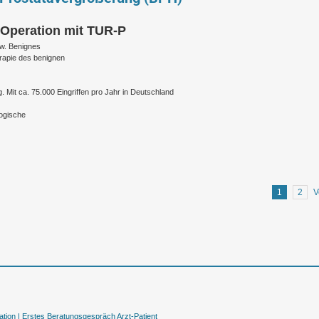
 Operation mit TUR-P
zw. Benignes
rapie des benignen
 Mit ca. 75.000 Eingriffen pro Jahr in Deutschland
logische
1
2
V
tion |
Erstes Beratungsgespräch Arzt-Patient