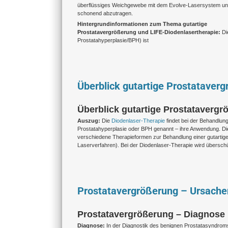
überflüssiges Weichgewebe mit dem Evolve-Lasersystem un
schonend abzutragen.
Hintergrundinformationen zum Thema g
utartige
Prostatavergrößerung und LIFE-Diodenlasertherapie:
Di
Prostatahyperplasie/BPH) ist
Überblick gutartige Prostataver
Überblick gutartige Prostataverg
Auszug:
Die
Diodenlaser-Therapie
findet bei der Behandlun
Prostatahyperplasie oder BPH genannt – ihre Anwendung.
Di
verschiedene Therapieformen zur Behandlung einer gutarti
Laserverfahren). Bei der Diodenlaser-Therapie wird übersc
Prostatavergrößerung – Ursach
Prostatavergrößerung – Diagnose 
Diagnose:
In der Diagnostik des benignen Prostatasyndrom