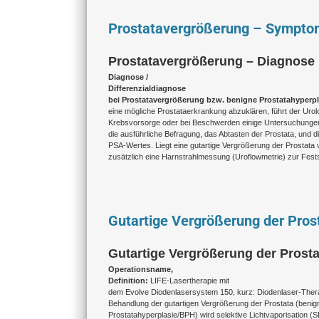
Prostatavergrößerung – Sympto
Prostatavergrößerung – Diagnose 
Diagnose /
Differenzialdiagnose
bei Prostatavergrößerung bzw. benigne Prostatahyperp
eine mögliche Prostataerkrankung abzuklären, führt der Ur
Krebsvorsorge oder bei Beschwerden einige Untersuchunge
die ausführliche Befragung, das Abtasten der Prostata, und 
PSA-Wertes. Liegt eine gutartige Vergrößerung der Prostata 
zusätzlich eine Harnstrahlmessung (Uroflowmetrie) zur Fests
Gutartige Vergrößerung der Prost
Gutartige Vergrößerung der Prosta
Operationsname,
Definition:
LIFE-Lasertherapie mit
dem Evolve Diodenlasersystem 150, kurz: Diodenlaser-Therap
Behandlung der gutartigen Vergrößerung der Prostata (benig
Prostatahyperplasie/BPH) wird selektive Lichtvaporisation (