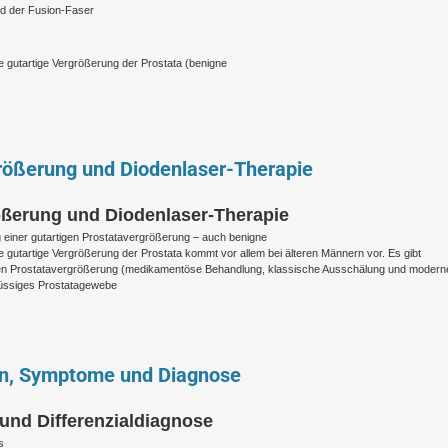
d der Fusion-Faser
e gutartige Vergrößerung der Prostata (benigne
größerung und Diodenlaser-Therapie
rößerung und Diodenlaser-Therapie
g einer gutartigen Prostatavergrößerung – auch benigne
e gutartige Vergrößerung der Prostata kommt vor allem bei älteren Männern vor. Es gibt
gen Prostatavergrößerung (medikamentöse Behandlung, klassische Ausschälung und modern
hüssiges Prostatagewebe
en, Symptome und Diagnose
und Differenzialdiagnose
s