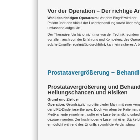
Vor der Operation – Der richtige A
Wahl des richtigen Operateurs:
Vor dem Eingriff wird der
Patient über den Ablauf der Laserbehandlung sowie über mö
umfassend aufgeklärt.
Der Therapieerfolg hängt nicht nur von der Technik, sondern
vor allem auch von der Erfahrung und Kompetenz des Opera
solche Eingriffe regelmäßig durchführt, kann ein sicheres Arb
Prostatavergrößerung – Behandlu
Prostatavergrößerung und Behandl
Heilungschancen und Risiken
Grund und Ziel der
Operation:
Grundsätzlich profitiert jeder Mann mit einer ve
der LIFE-Diodenlasertherapie. Doch vor allem bei Patienten,
Medikamente einnehmen, sollte eine Laserbehandlung unbedin
gezogen werden. Der hochmoderne Laser mit einer Stärke bi
ermöglicht während des Eingriffs sowohl die Verdampfung