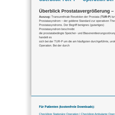
Überblick Prostatavergrößerung –
Auszug:
Transurethrale Resektion der Prostata (
TUR-P
) b
Prostatasyndrom – der goldene Standard zur operativen The
Prostatasyndroms. Der Begriff benignes (gutartiges)
Prostatasyndrom beschreibt
die prostatabedingte Speicher- und Blasenentleerungsstörung.
handelt es
sich bei der TUR-P um die am häufigsten durchgeführte, uro
Operation. Bei der durch
Für Patienten (kostenfreie Downloads):
Checkliste Stationäre Operation |
Checkliste Ambulante Opera