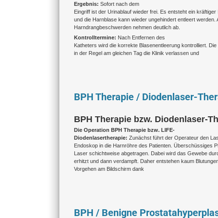
Ergebnis:
Sofort nach dem
Eingriff ist der Urinablauf wieder frei. Es entsteht ein kräftige
und die Harnblase kann wieder ungehindert entleert werden. 
Harndrangbeschwerden nehmen deutlich ab.
Kontrolltermine:
Nach Entfernen des
Katheters wird die korrekte Blasenentleerung kontrolliert. Di
in der Regel am gleichen Tag die Klinik verlassen und
BPH Therapie / Diodenlaser-Ther
BPH Therapie bzw. Diodenlaser-The
Die Operation BPH Therapie bzw. LIFE-
Diodenlasertherapie:
Zunächst führt der Operateur den Las
Endoskop in die Harnröhre des Patienten. Überschüssiges 
Laser schichtweise abgetragen. Dabei wird das Gewebe durc
erhitzt und dann verdampft. Daher entstehen kaum Blutungen
Vorgehen am Bildschirm dank
BPH / Benigne Prostatahyperplas