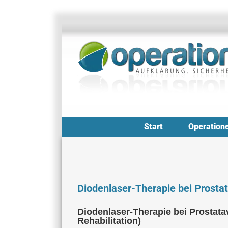
Zum
Inhalt
springen
Start
Operation
Diodenlaser-Therapie bei Prosta
Diodenlaser-Therapie bei Prostat
Rehabilitation)