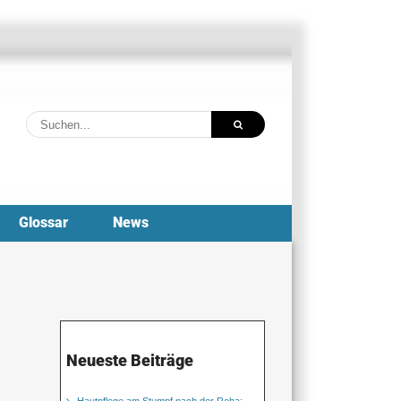
Suche
nach:
Glossar
News
Neueste Beiträge
Hautpflege am Stumpf nach der Reha: