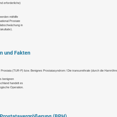
nd erforderliche)
werden mithilfe
ational Prostate
hlabschwächung in
kultativ).
on und Fakten
 Prostata (TUR-P) bzw. Benignes Prostatasyndrom / Die transurethrale (durch die Harnröhr
es benignen
schland handelt es
ogische Operation.
 Prostatavergrößerung (BPH)