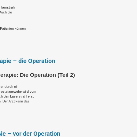
r Harnstrahl
Auch die
e Patienten können
apie – die Operation
rapie: Die Operation (Teil 2)
er durch ein
Prostatagewebe wird vom
h den Laserstrahl erst
. Der Arzt kann das
ie – vor der Operation