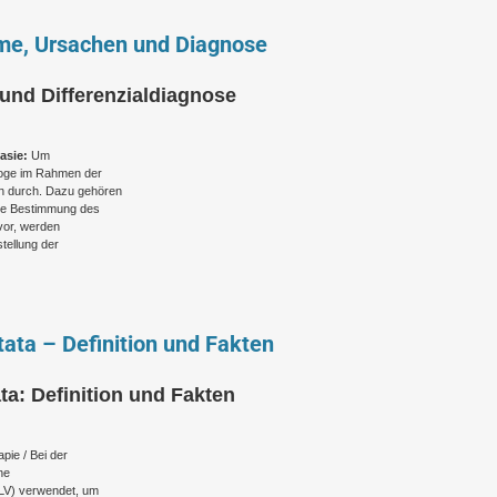
me, Ursachen und Diagnose
und Differenzialdiagnose
lasie:
Um
ologe im Rahmen der
n durch. Dazu gehören
die Bestimmung des
vor, werden
tellung der
ata – Definition und Fakten
ta: Definition und Fakten
ie / Bei der
ne
SLV) verwendet, um