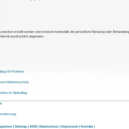
t
nszwecken erstellt worden und ersetzen keinesfalls die persönliche Beratung oder Behandlu
hiermit ausdrücklich abgeraten.
ltag mit Prothese
und Infektionsschutz
tion im Klinikalltag
le
arentfernung
partner |
Sitemap |
AGB |
Datenschutz |
Impressum |
Kontakt |