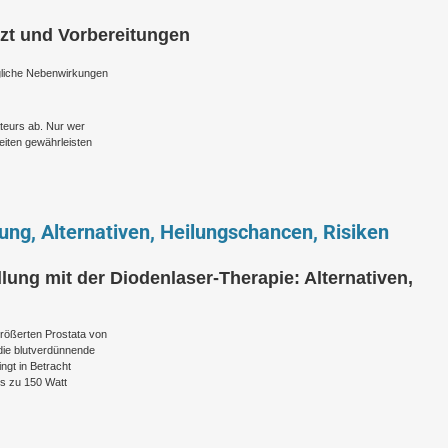
rzt und Vorbereitungen
gliche Nebenwirkungen
teurs ab. Nur wer
eiten gewährleisten
ng, Alternativen, Heilungschancen, Risiken
ung mit der Diodenlaser-Therapie: Alternativen,
rgrößerten Prostata von
 die blutverdünnende
gt in Betracht
s zu 150 Watt