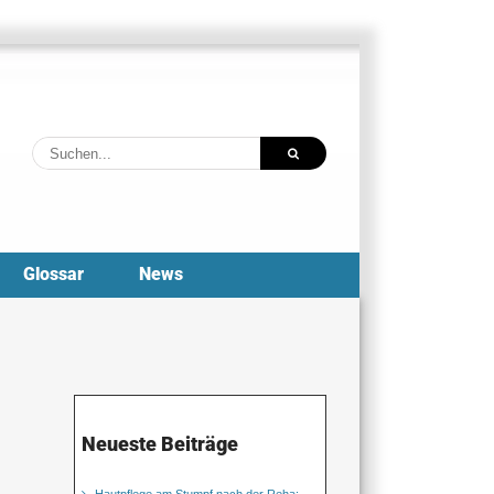
Suche
nach:
Glossar
News
Neueste Beiträge
Hautpflege am Stumpf nach der Reha: