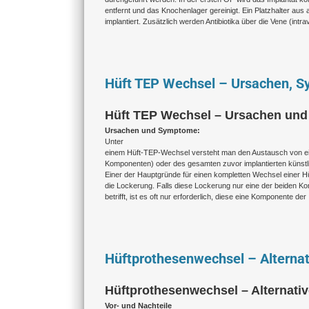
entfernt und das Knochenlager gereinigt. Ein Platzhalter aus
implantiert. Zusätzlich werden Antibiotika über die Vene (intra
Hüft TEP Wechsel – Ursachen, 
Hüft TEP Wechsel – Ursachen un
Ursachen und Symptome:
Unter
einem Hüft-TEP-Wechsel versteht man den Austausch von ein
Komponenten) oder des gesamten zuvor implantierten künstl
Einer der Hauptgründe für einen kompletten Wechsel einer H
die Lockerung. Falls diese Lockerung nur eine der beiden 
betrifft, ist es oft nur erforderlich, diese eine Komponente der
Hüftprothesenwechsel – Alternat
Hüftprothesenwechsel – Alternati
Vor- und Nachteile