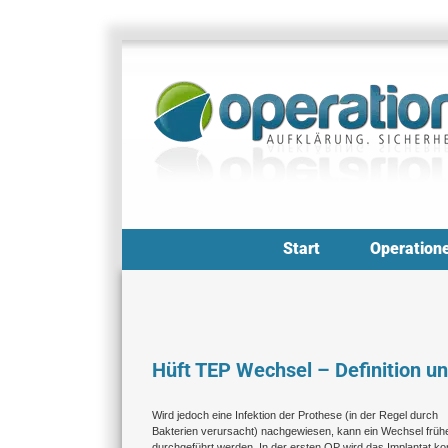
Zum
Inhalt
springen
Start
Operation
Hüft TEP Wechsel – Definition u
Wird jedoch eine Infektion der Prothese (in der Regel durch
Bakterien verursacht) nachgewiesen, kann ein Wechsel früher 
durchgeführt werden. In der ersten OP wird das Implantat ko