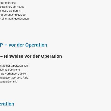
oder mehrerer
glichkeit, ein neues
r, dass die durch
) voranschreitet, der
i einer nachgewiesenen
 – vor der Operation
– Hinweise vor der Operation
ortag der Operation. Der
queme sportliche
alls vorhanden, sollten
ezeptiert werden. Falls
gsgespräch mit
ration