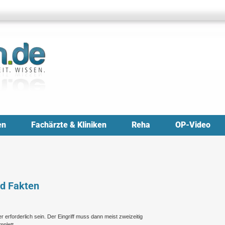
en
Fachärzte & Kliniken
Reha
OP-Video
nd Fakten
erforderlich sein. Der Eingriff muss dann meist zweizeitig
mplett