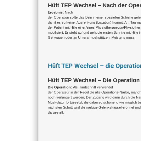
Hüft TEP Wechsel – Nach der Oper
Ergebnis:
Nach
der Operation sollte das Bein in einer speziellen Schiene gel
damit es zu keiner Ausrenkung (Luxation) kommt. Am Tag na
der Patient mit Hilfe einer/eines Physiotherapeutin/Physiothe
mobilisiert. Er steht auf und geht die ersten Schritte mit Hilfe 
Gehwagen oder an Unterarmgehstützen. Meistens muss
Hüft TEP Wechsel – die Operatio
Hüft TEP Wechsel – Die Operation (
Die Operation:
Als Hautschnitt verwendet
der Operateur in der Regel die alte Operations-Narbe, man
noch verlängert werden. Der Zugang wird dann durch die Na
Muskulatur fortgesetzt, die dabei so schonend wie möglich b
nächsten Schritt wird die narbige Gelenkskapsel eröffnet und 
dargestellt.