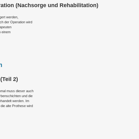
ation (Nachsorge und Rehabilitation)
agert werden,
ch der Operation wird
rapeuten
in einem
n
Teil 2)
chmal muss dieser auch
rbenschichten und die
ehandelt werden. Im
die alte Prothese wird