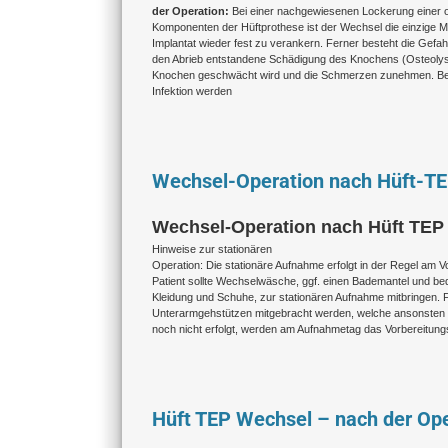
der Operation:
Bei einer nachgewiesenen Lockerung einer 
Komponenten der Hüftprothese ist der Wechsel die einzige Mö
Implantat wieder fest zu verankern. Ferner besteht die Gefah
den Abrieb entstandene Schädigung des Knochens (Osteolyse
Knochen geschwächt wird und die Schmerzen zunehmen. Be
Infektion werden
Wechsel-Operation nach Hüft-TEP
Wechsel-Operation nach Hüft TEP 
Hinweise zur stationären
Operation: Die stationäre Aufnahme erfolgt in der Regel am V
Patient sollte Wechselwäsche, ggf. einen Bademantel und be
Kleidung und Schuhe, zur stationären Aufnahme mitbringen. F
Unterarmgehstützen mitgebracht werden, welche ansonsten r
noch nicht erfolgt, werden am Aufnahmetag das Vorbereitun
Hüft TEP Wechsel – nach der Ope