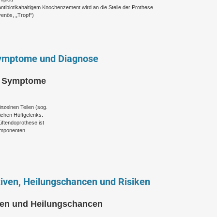
 antibiotikahaltigem Knochenzement wird an die Stelle der Prothese
venös, „Tropf“)
Symptome und Diagnose
d Symptome
zelnen Teilen (sog.
ichen Hüftgelenks.
üftendoprothese ist
Komponenten
iven, Heilungschancen und Risiken
ven und Heilungschancen