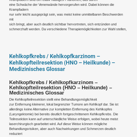
eine Schwäche der Venenwände hervorgerufen wird. Dabei können die
Krampfadern
nur sehr leicht ausgeprägt sein, was meist keine unmittelbaren Beschwerden
mit
sich bringt, aber auch deutlich sichtbar hervortreten, sich entzünden und
schmerzhaft werden. Da verschiedene Therapiemöglichkeiten zur Wahl stellen,
Kehlkopfkrebs / Kehlkopfkarzinom –
Kehlkopfteilresektion (HNO – Heilkunde) –
Medizinisches Glossar
Kehlkopfkrebs / Kehlkopfkarzinom –
Kehlkopfteilresektion (HNO – Heilkunde) –
Medizinisches Glossar
Die Kehlkopfteilresektion stellt eine Behandlungsmöglichkeit
zur Entfernung kleinerer, lokal begrenzter Tumore am Kehlkopf dar. Sie ist
allerdings keine Alternative zur kompletten Entfernung des Kehlkopfes
(Laryngektomie) bei bereits deutlich fortgeschrittenem Kehlkopfkrebs. Die
Teilresektion kann auf unterschiedliche Weise erfolgen, wobei heute meist
laserchirurgisch gearbeitet wird. Auf diese Weise können mögliche
Behandlungsrisiken, aber auch Nachwirkungen und Schmerzen deutlich
reduziert