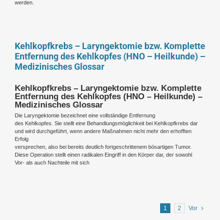
werden.
Kehlkopfkrebs – Laryngektomie bzw. Komplette
Entfernung des Kehlkopfes (HNO – Heilkunde) –
Medizinisches Glossar
Kehlkopfkrebs – Laryngektomie bzw. Komplette
Entfernung des Kehlkopfes (HNO – Heilkunde) –
Medizinisches Glossar
Die Laryngektomie bezeichnet eine vollständige Entfernung
des Kehlkopfes. Sie stellt eine Behandlungsmöglichkeit bei Kehlkopfkrebs dar
und wird durchgeführt, wenn andere Maßnahmen nicht mehr den erhofften
Erfolg
versprechen, also bei bereits deutlich fortgeschrittenem bösartigen Tumor.
Diese Operation stellt einen radikalen Eingriff in den Körper dar, der sowohl
Vor- als auch Nachteile mit sich
1
2
Vor