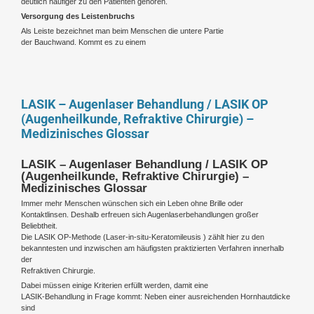
deutlich häufiger zu den Patienten gehören.
Versorgung des Leistenbruchs
Als Leiste bezeichnet man beim Menschen die untere Partie
der Bauchwand. Kommt es zu einem
LASIK – Augenlaser Behandlung / LASIK OP
(Augenheilkunde, Refraktive Chirurgie) –
Medizinisches Glossar
LASIK – Augenlaser Behandlung / LASIK OP
(Augenheilkunde, Refraktive Chirurgie) –
Medizinisches Glossar
Immer mehr Menschen wünschen sich ein Leben ohne Brille oder
Kontaktlinsen. Deshalb erfreuen sich Augenlaserbehandlungen großer
Beliebtheit.
Die LASIK OP-Methode (Laser-in-situ-Keratomileusis ) zählt hier zu den
bekanntesten und inzwischen am häufigsten praktizierten Verfahren innerhalb
der
Refraktiven Chirurgie.
Dabei müssen einige Kriterien erfüllt werden, damit eine
LASIK-Behandlung in Frage kommt: Neben einer ausreichenden Hornhautdicke
sind