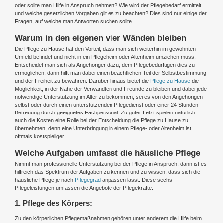
oder sollte man Hilfe in Anspruch nehmen? Wie wird der Pflegebedarf ermittelt
und welche gesetzlichen Vorgaben gilt es zu beachten? Dies sind nur einige der
Fragen, auf welche man Antworten suchen sollte.
Warum in den eigenen vier Wänden bleiben
Die Pflege zu Hause hat den Vorteil, dass man sich weiterhin im gewohnten
Umfeld befindet und nicht in ein Pflegeheim oder Altenheim umziehen muss.
Entscheidet man sich als Angehöriger dazu, dem Pflegebedürftigen dies zu
ermöglichen, dann hilft man dabei einen beachtlichen Teil der Selbstbestimmung
und der Freiheit zu bewahren. Darüber hinaus bietet die
Pflege zu Hause
die
Möglichkeit, in der Nähe der Verwandten und Freunde zu bleiben und dabei jede
notwendige Unterstützung im Alter zu bekommen, sei es von den Angehörigen
selbst oder durch einen unterstützenden Pflegedienst oder einer 24 Stunden
Betreuung durch geeignetes Fachpersonal. Zu guter Letzt spielen natürlich
auch die Kosten eine Rolle bei der Entscheidung die Pflege zu Hause zu
übernehmen, denn eine Unterbringung in einem Pflege- oder Altenheim ist
oftmals kostspieliger.
Welche Aufgaben umfasst die häusliche Pflege
Nimmt man professionelle Unterstützung bei der Pflege in Anspruch, dann ist es
hilfreich das Spektrum der Aufgaben zu kennen und zu wissen, dass sich die
häusliche Pflege je nach
Pflegegrad
anpassen lässt. Diese sechs
Pflegeleistungen umfassen die Angebote der Pflegekräfte:
1. Pflege des Körpers:
Zu den körperlichen Pflegemaßnahmen gehören unter anderem die Hilfe beim