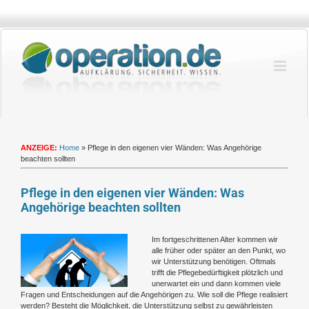
Zum
Inhalt
springen
ANZEIGE:
Home
»
Pflege in den eigenen vier Wänden: Was Angehörige
beachten sollten
Pflege in den eigenen vier Wänden: Was
Angehörige beachten sollten
Zeige
Im fortgeschrittenen Alter kommen wir
grösseres
alle früher oder später an den Punkt, wo
Bild
wir Unterstützung benötigen. Oftmals
trifft die Pflegebedürftigkeit plötzlich und
unerwartet ein und dann kommen viele
Fragen und Entscheidungen auf die Angehörigen zu. Wie soll die Pflege realisiert
werden? Besteht die Möglichkeit, die Unterstützung selbst zu gewährleisten