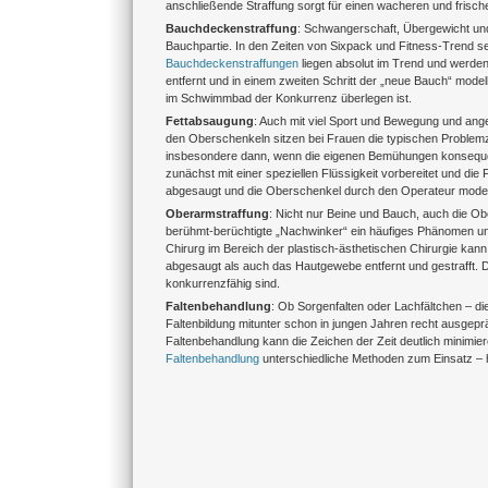
anschließende Straffung sorgt für einen wacheren und frisc
Bauchdeckenstraffung
: Schwangerschaft, Übergewicht un
Bauchpartie. In den Zeiten von Sixpack und Fitness-Trend se
Bauchdeckenstraffungen
liegen absolut im Trend und werden
entfernt und in einem zweiten Schritt der „neue Bauch“ modell
im Schwimmbad der Konkurrenz überlegen ist.
Fettabsaugung
: Auch mit viel Sport und Bewegung und ange
den Oberschenkeln sitzen bei Frauen die typischen Problemzon
insbesondere dann, wenn die eigenen Bemühungen konsequen
zunächst mit einer speziellen Flüssigkeit vorbereitet und die 
abgesaugt und die Oberschenkel durch den Operateur modell
Oberarmstraffung
: Nicht nur Beine und Bauch, auch die O
berühmt-berüchtigte „Nachwinker“ ein häufiges Phänomen und
Chirurg im Bereich der plastisch-ästhetischen Chirurgie kann 
abgesaugt als auch das Hautgewebe entfernt und gestrafft. 
konkurrenzfähig sind.
Faltenbehandlung
: Ob Sorgenfalten oder Lachfältchen – di
Faltenbildung mitunter schon in jungen Jahren recht ausgep
Faltenbehandlung kann die Zeichen der Zeit deutlich minim
Faltenbehandlung
unterschiedliche Methoden zum Einsatz – h