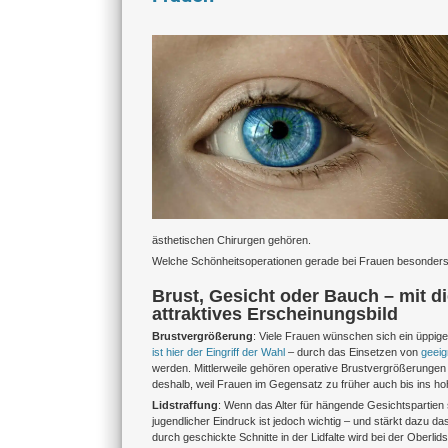
Zeige
grösseres
Bild
ästhetischen Chirurgen gehören.
Welche Schönheitsoperationen gerade bei Frauen besonders be
Brust, Gesicht oder Bauch – mit d
attraktives Erscheinungsbild
Brustvergrößerung
: Viele Frauen wünschen sich ein üppige
ist hier der Eingriff der Wahl
– durch das Einsetzen von
geeig
werden. Mittlerweile gehören operative Brustvergrößerungen m
deshalb, weil Frauen im Gegensatz zu früher auch bis ins hohe
Lidstraffung
: Wenn das Alter für hängende Gesichtspartien 
jugendlicher Eindruck ist jedoch wichtig – und stärkt dazu d
durch geschickte Schnitte in der Lidfalte wird bei der Ober