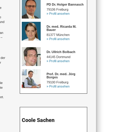
PD Dr. Holger Bannasch
e
79106 Freiburg
» Profil ansehen
e
 und
Dr. med. Ricarda M.
Bauer
 an
81377 München
 –
» Profil ansehen
Dr. Ullrich Bolbach
44145 Dortmund
 der
» Profil ansehen
r
Prof. Dr. med. Jörg
Borges
79100 Freiburg
ie
» Profil ansehen
te
et.
Coole Sachen