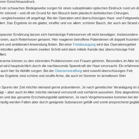
heren Gesichtsausdruck.
d ein schwaches Bindegewebe sorgen für einen suboptimalen optischen Eindruck rund um di
hr störend – und oft ein Grund für den Besuch beim plastisch-ästhetischen Chirurgen.
 vergleichsweise oft angefragt. Bei der Operation wird überschüssiges Haut- und Fettgeweb
iert. Das Ergebnis ist ein glatter, straffer und vor allem: schöner Bauch, der auch am Strand
passter Ernährung lassen sich hartnäckige Fettreserven oft nicht beseitigen. Insbesondere
en, auch Reiterhosen genannt. Hier reagieren betroffene Patientinnen oft doppelt frustriert
t und ambitioniert Anwendung finden. Bei einer
Fettabsaugung
wird das Operationsgebiet
Fettzellen gelöst. In einem zweiten Schritt wird dann mittels Kanüle das überschüssige Fett
iert.
berarme können zu den störenden Problemzonen von Frauen gehören. Besonders im Alter ist
 wird hauptsächlich durch die nachlassende Spannkraft der Haut verursacht. Ein erfahrene
auch hier für Abhilfe sorgen: Bei der
Oberarmstraffung
wird sowohl überschüssiges Fett
Das Ergebnis sind schöne und straffe Arme, die auch im Sommer im ärmellosen Shirt
e Spuren der Zeit möchte niemand gerne präsentieren. Je nach genetischer Veranlagung ist d
rägt – aber auch im Alter möchte niemand verrunzelt und verhärmt aussehen. Eine abgestimm
ieren und das gesamte Erscheinungsbild optimieren. Je nach Vorgehensweise kommen bei der
äufig werden Falten aber durch geeignete Substanzen gefüllt und somit ansprechend geglätt