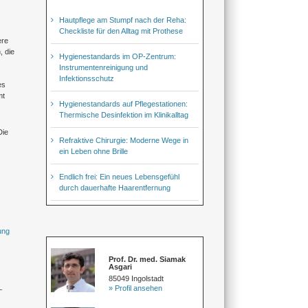
Hautpflege am Stumpf nach der Reha:
Checkliste für den Alltag mit Prothese
ere
, die
Hygienestandards im OP-Zentrum:
Instrumentenreinigung und
Infektionsschutz
es
mt
Hygienestandards auf Pflegestationen:
Thermische Desinfektion im Klinikalltag
Die
Refraktive Chirurgie: Moderne Wege in
ein Leben ohne Brille
Endlich frei: Ein neues Lebensgefühl
durch dauerhafte Haarentfernung
ung
Prof. Dr. med. Siamak
Asgari
85049 Ingolstadt
» Profil ansehen
–