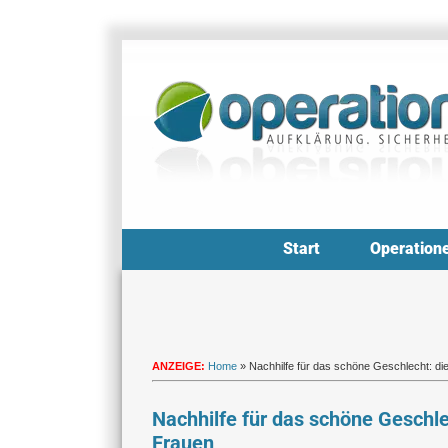
Zum
Inhalt
springen
Start
Operation
ANZEIGE:
Home
»
Nachhilfe für das schöne Geschlecht: di
Nachhilfe für das schöne Geschle
Frauen