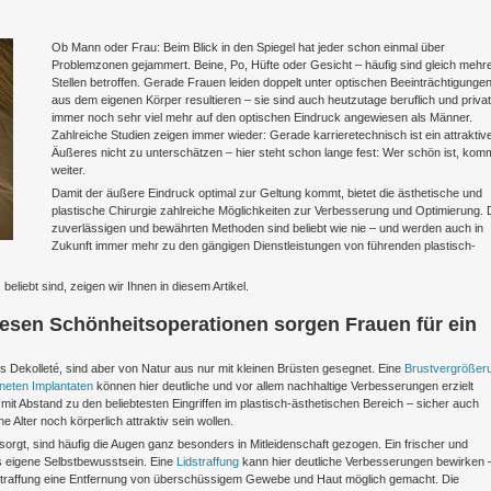
Ob Mann oder Frau: Beim Blick in den Spiegel hat jeder schon einmal über
Problemzonen gejammert. Beine, Po, Hüfte oder Gesicht – häufig sind gleich mehr
Stellen betroffen. Gerade Frauen leiden doppelt unter optischen Beeinträchtigungen
aus dem eigenen Körper resultieren – sie sind auch heutzutage beruflich und privat
immer noch sehr viel mehr auf den optischen Eindruck angewiesen als Männer.
Zahlreiche Studien zeigen immer wieder: Gerade karrieretechnisch ist ein attraktiv
Äußeres nicht zu unterschätzen – hier steht schon lange fest: Wer schön ist, kom
weiter.
Damit der äußere Eindruck optimal zur Geltung kommt, bietet die ästhetische und
plastische Chirurgie zahlreiche Möglichkeiten zur Verbesserung und Optimierung. 
zuverlässigen und bewährten Methoden sind beliebt wie nie – und werden auch in
Zukunft immer mehr zu den gängigen Dienstleistungen von führenden plastisch-
liebt sind, zeigen wir Ihnen in diesem Artikel.
iesen Schönheitsoperationen sorgen Frauen für ein
s Dekolleté, sind aber von Natur aus nur mit kleinen Brüsten gesegnet. Eine
Brustvergrößer
neten Implantaten
können hier deutliche und vor allem nachhaltige Verbesserungen erzielt
it Abstand zu den beliebtesten Eingriffen im plastisch-ästhetischen Bereich – sicher auch
 Alter noch körperlich attraktiv sein wollen.
sorgt, sind häufig die Augen ganz besonders in Mitleidenschaft gezogen. Ein frischer und
as eigene Selbstbewusstsein. Eine
Lidstraffung
kann hier deutliche Verbesserungen bewirken 
lidstraffung eine Entfernung von überschüssigem Gewebe und Haut möglich gemacht. Die