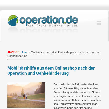
Zum
Inhalt
springen
ANZEIGE:
Home
»
Mobilitätshilfe aus dem Onlineshop nach der Operation und
Gehbehinderung
Mobilitätshilfe aus dem Onlineshop nach der
Operation und Gehbehinderung
Zeige
Der Herbst ist die Zeit, in der das Laub
grösseres
von den Bäumen fällt, Nebel über den
Bild
Wiesen hängt und die Sonne die Natur in
prächtigen Farben leuchten lässt und in
einen goldenen Schein taucht. So schön
das Herbstwetter auch anmuten mag,
gleichzeitig bedeuten Nässe und