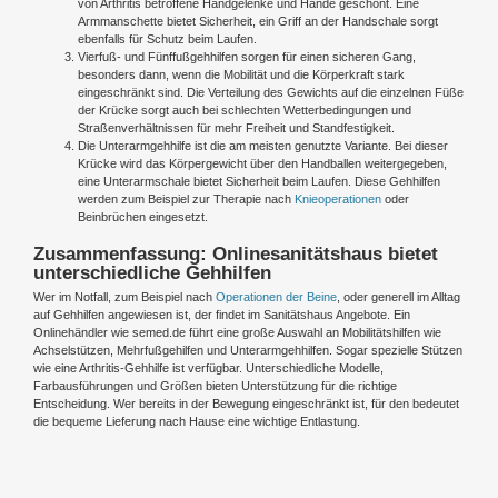
von Arthritis betroffene Handgelenke und Hände geschont. Eine
Armmanschette bietet Sicherheit, ein Griff an der Handschale sorgt
ebenfalls für Schutz beim Laufen.
Vierfuß- und Fünffußgehhilfen sorgen für einen sicheren Gang,
besonders dann, wenn die Mobilität und die Körperkraft stark
eingeschränkt sind. Die Verteilung des Gewichts auf die einzelnen Füße
der Krücke sorgt auch bei schlechten Wetterbedingungen und
Straßenverhältnissen für mehr Freiheit und Standfestigkeit.
Die Unterarmgehhilfe ist die am meisten genutzte Variante. Bei dieser
Krücke wird das Körpergewicht über den Handballen weitergegeben,
eine Unterarmschale bietet Sicherheit beim Laufen. Diese Gehhilfen
werden zum Beispiel zur Therapie nach
Knieoperationen
oder
Beinbrüchen eingesetzt.
Zusammenfassung: Onlinesanitätshaus bietet
unterschiedliche Gehhilfen
Wer im Notfall, zum Beispiel nach
Operationen der Beine
, oder generell im Alltag
auf Gehhilfen angewiesen ist, der findet im Sanitätshaus Angebote. Ein
Onlinehändler wie semed.de führt eine große Auswahl an Mobilitätshilfen wie
Achselstützen, Mehrfußgehilfen und Unterarmgehhilfen. Sogar spezielle Stützen
wie eine Arthritis-Gehhilfe ist verfügbar. Unterschiedliche Modelle,
Farbausführungen und Größen bieten Unterstützung für die richtige
Entscheidung. Wer bereits in der Bewegung eingeschränkt ist, für den bedeutet
die bequeme Lieferung nach Hause eine wichtige Entlastung.