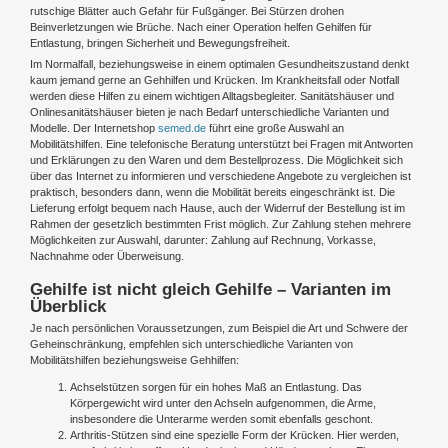
rutschige Blätter auch Gefahr für Fußgänger. Bei Stürzen drohen
Beinverletzungen wie Brüche. Nach einer Operation helfen Gehilfen für
Entlastung, bringen Sicherheit und Bewegungsfreiheit.
Im Normalfall, beziehungsweise in einem optimalen Gesundheitszustand denkt
kaum jemand gerne an Gehhilfen und Krücken. Im Krankheitsfall oder Notfall
werden diese Hilfen zu einem wichtigen Alltagsbegleiter. Sanitätshäuser und
Onlinesanitätshäuser bieten je nach Bedarf unterschiedliche Varianten und
Modelle. Der Internetshop
semed.de
führt eine große Auswahl an
Mobilitätshilfen. Eine telefonische Beratung unterstützt bei Fragen mit Antworten
und Erklärungen zu den Waren und dem Bestellprozess. Die Möglichkeit sich
über das Internet zu informieren und verschiedene Angebote zu vergleichen ist
praktisch, besonders dann, wenn die Mobilität bereits eingeschränkt ist. Die
Lieferung erfolgt bequem nach Hause, auch der Widerruf der Bestellung ist im
Rahmen der gesetzlich bestimmten Frist möglich. Zur Zahlung stehen mehrere
Möglichkeiten zur Auswahl, darunter: Zahlung auf Rechnung, Vorkasse,
Nachnahme oder Überweisung.
Gehilfe ist nicht gleich Gehilfe – Varianten im
Überblick
Je nach persönlichen Voraussetzungen, zum Beispiel die Art und Schwere der
Geheinschränkung, empfehlen sich unterschiedliche Varianten von
Mobilitätshilfen beziehungsweise Gehhilfen:
Achselstützen sorgen für ein hohes Maß an Entlastung. Das
Körpergewicht wird unter den Achseln aufgenommen, die Arme,
insbesondere die Unterarme werden somit ebenfalls geschont.
Arthritis-Stützen sind eine spezielle Form der Krücken. Hier werden,