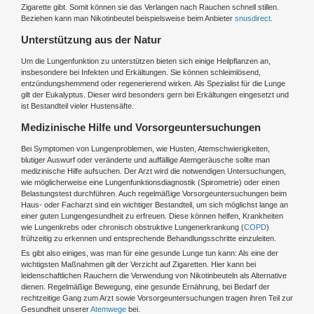
Zigarette gibt. Somit können sie das Verlangen nach Rauchen schnell stillen.
Beziehen kann man Nikotinbeutel beispielsweise beim Anbieter
snusdirect
.
Unterstützung aus der Natur
Um die Lungenfunktion zu unterstützen bieten sich einige Heilpflanzen an,
insbesondere bei Infekten und Erkältungen. Sie können schleimlösend,
entzündungshemmend oder regenerierend wirken. Als Spezialist für die Lunge
gilt der Eukalyptus. Dieser wird besonders gern bei Erkältungen eingesetzt und
ist Bestandteil vieler Hustensäfte.
Medizinische Hilfe und Vorsorgeuntersuchungen
Bei Symptomen von Lungenproblemen, wie Husten, Atemschwierigkeiten,
blutiger Auswurf oder veränderte und auffällige Atemgeräusche sollte man
medizinische Hilfe aufsuchen. Der Arzt wird die notwendigen Untersuchungen,
wie möglicherweise eine Lungenfunktionsdiagnostik (Spirometrie) oder einen
Belastungstest durchführen. Auch regelmäßige Vorsorgeuntersuchungen beim
Haus- oder Facharzt sind ein wichtiger Bestandteil, um sich möglichst lange an
einer guten Lungengesundheit zu erfreuen. Diese können helfen, Krankheiten
wie Lungenkrebs oder chronisch obstruktive Lungenerkrankung (
COPD
)
frühzeitig zu erkennen und entsprechende Behandlungsschritte einzuleiten.
Es gibt also einiges, was man für eine gesunde Lunge tun kann: Als eine der
wichtigsten Maßnahmen gilt der Verzicht auf Zigaretten. Hier kann bei
leidenschaftlichen Rauchern die Verwendung von Nikotinbeuteln als Alternative
dienen. Regelmäßige Bewegung, eine gesunde Ernährung, bei Bedarf der
rechtzeitige Gang zum Arzt sowie Vorsorgeuntersuchungen tragen ihren Teil zur
Gesundheit unserer
Atemwege
bei.