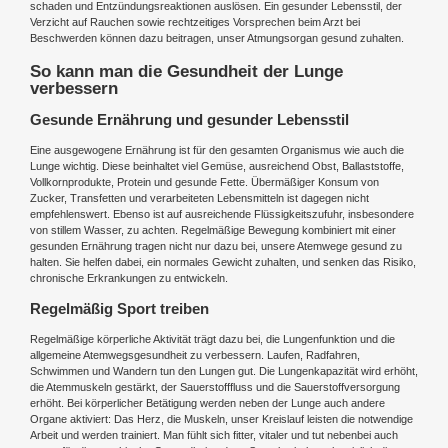
schaden und Entzündungsreaktionen auslösen. Ein gesunder Lebensstil, der
Verzicht auf Rauchen sowie rechtzeitiges Vorsprechen beim Arzt bei
Beschwerden können dazu beitragen, unser Atmungsorgan gesund zuhalten.
So kann man die Gesundheit der Lunge
verbessern
Gesunde Ernährung und gesunder Lebensstil
Eine ausgewogene Ernährung ist für den gesamten Organismus wie auch die
Lunge wichtig. Diese beinhaltet viel Gemüse, ausreichend Obst, Ballaststoffe,
Vollkornprodukte, Protein und gesunde Fette. Übermäßiger Konsum von
Zucker, Transfetten und verarbeiteten Lebensmitteln ist dagegen nicht
empfehlenswert. Ebenso ist auf ausreichende Flüssigkeitszufuhr, insbesondere
von stillem Wasser, zu achten. Regelmäßige Bewegung kombiniert mit einer
gesunden Ernährung tragen nicht nur dazu bei, unsere Atemwege gesund zu
halten. Sie helfen dabei, ein normales Gewicht zuhalten, und senken das Risiko,
chronische Erkrankungen zu entwickeln.
Regelmäßig Sport treiben
Regelmäßige körperliche Aktivität trägt dazu bei, die Lungenfunktion und die
allgemeine Atemwegsgesundheit zu verbessern. Laufen, Radfahren,
Schwimmen und Wandern tun den Lungen gut. Die Lungenkapazität wird erhöht,
die Atemmuskeln gestärkt, der Sauerstofffluss und die Sauerstoffversorgung
erhöht. Bei körperlicher Betätigung werden neben der Lunge auch andere
Organe aktiviert: Das Herz, die Muskeln, unser Kreislauf leisten die notwendige
Arbeit und werden trainiert. Man fühlt sich fitter, vitaler und tut nebenbei auch