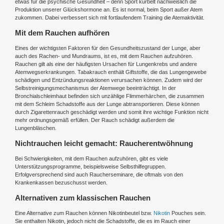
etwas für die psychische Gesundheit – denn Sport kurbelt nachweislich die
Produktion unserer Glückshormone an. Es ist normal, beim Sport außer Atem
zukommen. Dabei verbessert sich mit fortlaufendem Training die Atemaktivität.
Mit dem Rauchen aufhören
Eines der wichtigsten Faktoren für den Gesundheitszustand der Lunge, aber
auch des Rachen- und Mundraums, ist es, mit dem Rauchen aufzuhören.
Rauchen gilt als eine der häufigsten Ursachen für Lungenkrebs und andere
Atemwegserkrankungen. Tabakrauch enthält Giftstoffe, die das Lungengewebe
schädigen und Entzündungsreaktionen verursachen können. Zudem wird der
Selbstreinigungsmechanismus der Atemwege beeinträchtigt. In der
Bronchialschleimhaut befinden sich unzählige Flimmerhärchen, die zusammen
mit dem Schleim Schadstoffe aus der Lunge abtransportieren. Diese können
durch Zigarettenrauch geschädigt werden und somit ihre wichtige Funktion nicht
mehr ordnungsgemäß erfüllen. Der Rauch schädigt außerdem die
Lungenbläschen.
Nichtrauchen leicht gemacht: Raucherentwöhnung
Bei Schwierigkeiten, mit dem Rauchen aufzuhören, gibt es viele
Unterstützungsprogramme, beispielsweise Selbsthilfegruppen.
Erfolgversprechend sind auch Raucherseminare, die oftmals von den
Krankenkassen bezuschusst werden.
Alternativen zum klassischen Rauchen
Eine Alternative zum Rauchen können Nikotinbeutel bzw.
Nikotin
Pouches sein.
Sie enthalten Nikotin, jedoch nicht die Schadstoffe, die es im Rauch einer