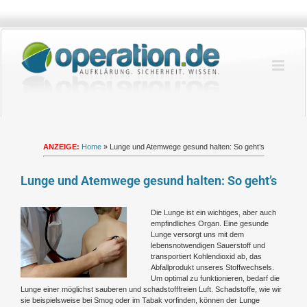
Zum
Inhalt
springen
ANZEIGE:
Home
»
Lunge und Atemwege gesund halten: So geht’s
Lunge und Atemwege gesund halten: So geht’s
Zeige
Die Lunge ist ein wichtiges, aber auch
grösseres
empfindliches Organ. Eine gesunde
Bild
Lunge versorgt uns mit dem
lebensnotwendigen Sauerstoff und
transportiert Kohlendioxid ab, das
Abfallprodukt unseres Stoffwechsels.
Um optimal zu funktionieren, bedarf die
Lunge einer möglichst sauberen und schadstofffreien Luft. Schadstoffe, wie wir
sie beispielsweise bei Smog oder im Tabak vorfinden, können der Lunge