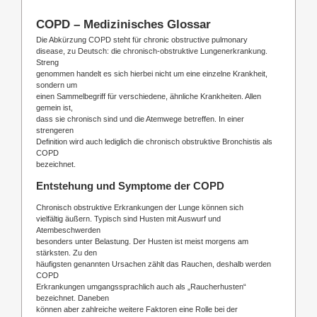
COPD – Medizinisches Glossar
Die Abkürzung COPD steht für chronic obstructive pulmonary
disease, zu Deutsch: die chronisch-obstruktive Lungenerkrankung.
Streng
genommen handelt es sich hierbei nicht um eine einzelne Krankheit,
sondern um
einen Sammelbegriff für verschiedene, ähnliche Krankheiten. Allen
gemein ist,
dass sie chronisch sind und die Atemwege betreffen. In einer
strengeren
Definition wird auch lediglich die chronisch obstruktive Bronchistis als
COPD
bezeichnet.
Entstehung und Symptome der COPD
Chronisch obstruktive Erkrankungen der Lunge können sich
vielfältig äußern. Typisch sind Husten mit Auswurf und
Atembeschwerden
besonders unter Belastung. Der Husten ist meist morgens am
stärksten. Zu den
häufigsten genannten Ursachen zählt das Rauchen, deshalb werden
COPD
Erkrankungen umgangssprachlich auch als „Raucherhusten“
bezeichnet. Daneben
können aber zahlreiche weitere Faktoren eine Rolle bei der