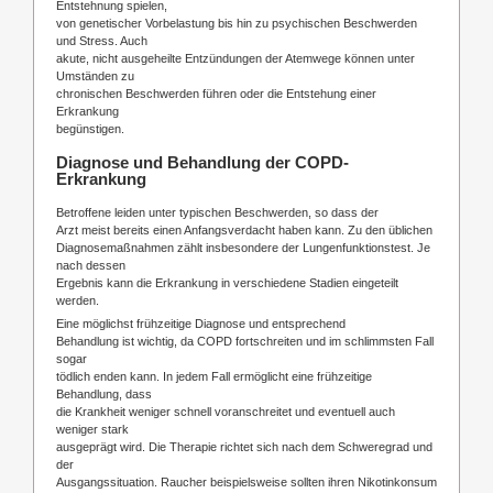
Entstehnung spielen,
von genetischer Vorbelastung bis hin zu psychischen Beschwerden
und Stress. Auch
akute, nicht ausgeheilte Entzündungen der Atemwege können unter
Umständen zu
chronischen Beschwerden führen oder die Entstehung einer
Erkrankung
begünstigen.
Diagnose und Behandlung der COPD-
Erkrankung
Betroffene leiden unter typischen Beschwerden, so dass der
Arzt meist bereits einen Anfangsverdacht haben kann. Zu den üblichen
Diagnosemaßnahmen zählt insbesondere der Lungenfunktionstest. Je
nach dessen
Ergebnis kann die Erkrankung in verschiedene Stadien eingeteilt
werden.
Eine möglichst frühzeitige Diagnose und entsprechend
Behandlung ist wichtig, da COPD fortschreiten und im schlimmsten Fall
sogar
tödlich enden kann. In jedem Fall ermöglicht eine frühzeitige
Behandlung, dass
die Krankheit weniger schnell voranschreitet und eventuell auch
weniger stark
ausgeprägt wird. Die Therapie richtet sich nach dem Schweregrad und
der
Ausgangssituation. Raucher beispielsweise sollten ihren Nikotinkonsum