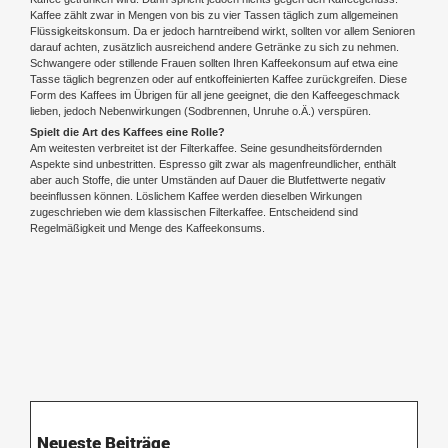
Kaffee zählt zwar in Mengen von bis zu vier Tassen täglich zum allgemeinen
Flüssigkeitskonsum. Da er jedoch harntreibend wirkt, sollten vor allem Senioren
darauf achten, zusätzlich ausreichend andere Getränke zu sich zu nehmen.
Schwangere oder stillende Frauen sollten Ihren Kaffeekonsum auf etwa eine
Tasse täglich begrenzen oder auf entkoffeinierten Kaffee zurückgreifen. Diese
Form des Kaffees im Übrigen für all jene geeignet, die den Kaffeegeschmack
lieben, jedoch Nebenwirkungen (Sodbrennen, Unruhe o.Ä.) verspüren.
Spielt die Art des Kaffees eine Rolle?
Am weitesten verbreitet ist der Filterkaffee. Seine gesundheitsfördernden
Aspekte sind unbestritten. Espresso gilt zwar als magenfreundlicher, enthält
aber auch Stoffe, die unter Umständen auf Dauer die Blutfettwerte negativ
beeinflussen können. Löslichem Kaffee werden dieselben Wirkungen
zugeschrieben wie dem klassischen Filterkaffee. Entscheidend sind
Regelmäßigkeit und Menge des Kaffeekonsums.
Neueste Beiträge