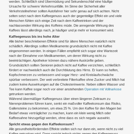
werden. Schließlich sind Übermüdung und Sekundenschlaf eine häufige
Ursache für schwere Verkehrsunfälle. Im Sinne der Sicherheit aller
Verkehrsteilnehmer sollten Autofahrer hier sehr genau auf sich achten. Nicht
selten setzt nach dem Kaffeegenuss auch der gegenteilige Effekt ein und viele
Menschen fühlen sich einige Zeit nach dem Kaffeetrinken und der
nachlassenden Wirkung des Koffeins müde. Die anregende Wirkung des
Kaffees lässt allerdings nach, je häufiger und je mehr er konsumiert wird.
Kaffeegenuss bis ins hohe Alter
Alle bisher beschriebenen Effekte sind für ältere Menschen natürlich nicht
schädlich. Allerdings sollten Medikamente grundsätzlich nicht mit Kaffee
eingenommen werden. In einigen Fällen empfiehlt sich sogar eine Wartezeit
nach der Einnahme von Medikamenten, um deren Wirkung nicht zu
beeinträchtigen. Apotheker können dazu nähere Auskünfte geben.
Grundsätzlich sollten Senioren jedoch nicht auf Kaffee verzichten, schließlich
fördert er nachweislich auch die Durchblutung des Hirns. Er kann so helfen,
Kopfschmerzen zu verbessern und sogar Herz- und Kreislaufschwäche
spürbar verbessern. Der weit verbreitete Filterkaffee ohne Zucker und Milch hat
zudem keine Auswirkungen auf die Cholesterinwerte. Neben stillem Wasser und
Tee kann Kaffee sogar noch vor einer anstehenden
Operation mit Vollnarkose
getrunken werden.
Während übermäßiger Kaffeegenuss über einen längeren Zeitraum zu
Nierenproblemen führen kann, senkt ein maßvoller Kaffeekonsum das Risiko,
Gallensteine zu bekommen, um etwa 25 %. Um den Kaffee für den Magen bei
Bedarf etwas verträglicher zu machen, kann ein klein wenig Milch oder
Kaffeesahne hinzugefügt werden, ohne dass es sich negativ auswirkt.
Spricht etwas gegen den Kaffeekonsum?
Alle gesundheitsfördernden Effekte stellen sich nur dann ein, wenn nicht zu viel
Kaffee getrunken wird. Dann spricht jedoch nichts gegen den Kaffeegenuss.