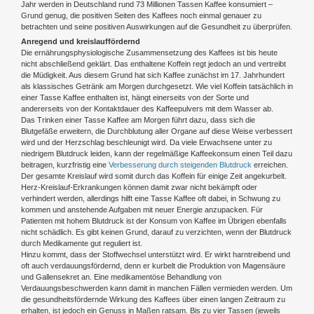
Jahr werden in Deutschland rund 73 Millionen Tassen Kaffee konsumiert –
Grund genug, die positiven Seiten des Kaffees noch einmal genauer zu
betrachten und seine positiven Auswirkungen auf die Gesundheit zu überprüfen.
Anregend und kreislauffördernd
Die ernährungsphysiologische Zusammensetzung des Kaffees ist bis heute
nicht abschließend geklärt. Das enthaltene Koffein regt jedoch an und vertreibt
die Müdigkeit. Aus diesem Grund hat sich Kaffee zunächst im 17. Jahrhundert
als klassisches Getränk am Morgen durchgesetzt. Wie viel Koffein tatsächlich in
einer Tasse Kaffee enthalten ist, hängt einerseits von der Sorte und
andererseits von der Kontaktdauer des Kaffeepulvers mit dem Wasser ab.
Das Trinken einer Tasse Kaffee am Morgen führt dazu, dass sich die
Blutgefäße erweitern, die Durchblutung aller Organe auf diese Weise verbessert
wird und der Herzschlag beschleunigt wird. Da viele Erwachsene unter zu
niedrigem Blutdruck leiden, kann der regelmäßige Kaffeekonsum einen Teil dazu
beitragen, kurzfristig eine
Verbesserung durch steigenden Blutdruck
erreichen.
Der gesamte Kreislauf wird somit durch das Koffein für einige Zeit angekurbelt.
Herz-Kreislauf-Erkrankungen können damit zwar nicht bekämpft oder
verhindert werden, allerdings hilft eine Tasse Kaffee oft dabei, in Schwung zu
kommen und anstehende Aufgaben mit neuer Energie anzupacken. Für
Patienten mit hohem Blutdruck ist der Konsum von Kaffee im Übrigen ebenfalls
nicht schädlich. Es gibt keinen Grund, darauf zu verzichten, wenn der Blutdruck
durch Medikamente gut reguliert ist.
Hinzu kommt, dass der Stoffwechsel unterstützt wird. Er wirkt harntreibend und
oft auch verdauungsfördernd, denn er kurbelt die Produktion von Magensäure
und Gallensekret an. Eine medikamentöse Behandlung von
Verdauungsbeschwerden kann damit in manchen Fällen vermieden werden. Um
die gesundheitsfördernde Wirkung des Kaffees über einen langen Zeitraum zu
erhalten, ist jedoch ein Genuss in Maßen ratsam. Bis zu vier Tassen (jeweils