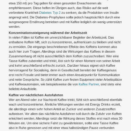
etwa 150 ml) pro Tag gelten für einen gesunden Erwachsenen als
empfehlenswert. Diese helfen im Übrigen auch, das Risiko auf die weit
verbreitete Krankheit
Diabetes Typ 2
zu senken, da die Produktion von Insulin
angeregt wird. Die Diabetes-Prophylaxe sollte jedoch hauptsächlich durch eine
ausgewogene Ernährung betrieben und mit Kaffee lediglich ein wenig unterstützt
werden.
Konzentrationssteigerung während der Arbeitszeit
In vielen Fällen ist Kaffee ein unverzichtbarer Begleiter der Arbeitszeit. Das
enthaltene Koffein hilft, sich zu konzentrieren, aufmerksam zu bleiben und nicht
zu ermüden. Die eingangs beschriebenen Effekte des Koffeins kommen also
auch hier zum Tragen. Allerdings sind die Wirkungen das Kaffees in diesem
Zusammenhang oft nicht ausschließlich dem Koffein zuzuschreiben: Wer eine
Tasse Kaffee zubereitet und trinkt, löst sich für einen Moment von seiner Arbeit
und kehrt anschließend erfrischt zurück. Darüber hinaus eignet sich Kaffee
hervorragend für Socialising, denn in Gesellschaft bereitet der Kaffeegenuss
erst recht Freude und bietet immer auch einen Ansatzpunkt für Kommunikation
und nette Gespräche. So zählt Kaffee zum festen Equipment vieler Arbeitsplätze
und Kaffeeautomaten, wie beispielsweise die von
Kaffee Partner
, sind stets eine
beliebte Anlaufstelle.
Kaffee vor nächtlichen Autofahrten
Wer am Abend oder zur Nachtzeit Kaffee trinkt, fühlt sich anschließend ebenfalls
wach und konzentrierter. Ähnliche Wirkungen werden mit Energy Drinks erzielt,
die allerdings einen sehr hohen Anteil an Zucker und anderen Zusatzstoffen
aufweisen. Vor allem das nächtliche Autofahren soll durch die Zufuhr von Koffein
erleichtert werden. Allerdings setzt die Wirkung dieses Stoffes erst nach etwa 30
Minuten ein. Um eine sichere Fahrt zu gewährleisten, sollte eine Tasse Kaffee
also in Ruhe genossen und mit einer etwa halbstündigen Pause verbunden