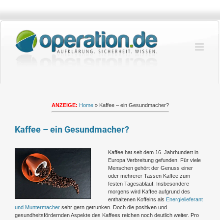
Zum
Inhalt
springen
ANZEIGE:
Home
»
Kaffee – ein Gesundmacher?
Kaffee – ein Gesundmacher?
Zeige
Kaffee hat seit dem 16. Jahrhundert in
grösseres
Europa Verbreitung gefunden. Für viele
Bild
Menschen gehört der Genuss einer
oder mehrerer Tassen Kaffee zum
festen Tagesablauf. Insbesondere
morgens wird Kaffee aufgrund des
enthaltenen Koffeins als
Energielieferant
und Muntermacher
sehr gern getrunken. Doch die positiven und
gesundheitsfördernden Aspekte des Kaffees reichen noch deutlich weiter. Pro