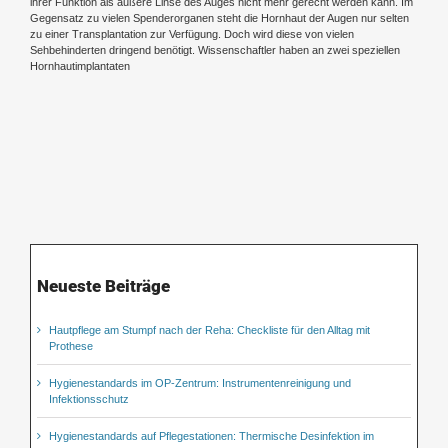
ihrer Funktion als äußere Linse des Auges nicht mehr gerecht werden kann. Im
Gegensatz zu vielen Spenderorganen steht die Hornhaut der Augen nur selten
zu einer Transplantation zur Verfügung. Doch wird diese von vielen
Sehbehinderten dringend benötigt. Wissenschaftler haben an zwei speziellen
Hornhautimplantaten
Neueste Beiträge
Hautpflege am Stumpf nach der Reha: Checkliste für den Alltag mit
Prothese
Hygienestandards im OP-Zentrum: Instrumentenreinigung und
Infektionsschutz
Hygienestandards auf Pflegestationen: Thermische Desinfektion im