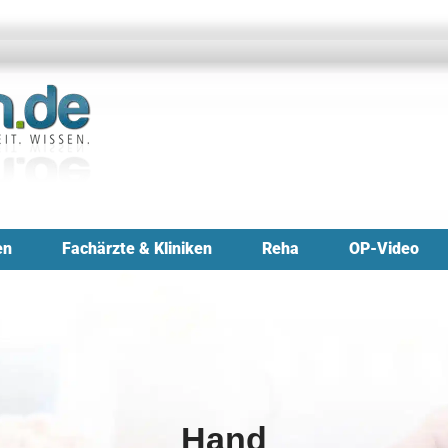
en
Fachärzte & Kliniken
Reha
OP-Video
Hand