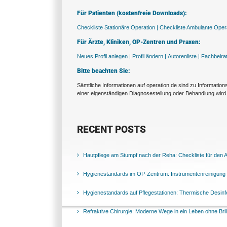
Für Patienten (kostenfreie Downloads):
Checkliste Stationäre Operation |
Checkliste Ambulante Opera
Für Ärzte, Kliniken, OP-Zentren und Praxen:
Neues Profil anlegen |
Profil ändern |
Autorenliste |
Fachbeira
Bitte beachten Sie:
Sämtliche Informationen auf operation.de sind zu Informatio
einer eigenständigen Diagnosestellung oder Behandlung wird 
RECENT POSTS
Hautpflege am Stumpf nach der Reha: Checkliste für den Al
Hygienestandards im OP-Zentrum: Instrumentenreinigung 
Hygienestandards auf Pflegestationen: Thermische Desinfek
Refraktive Chirurgie: Moderne Wege in ein Leben ohne Bril