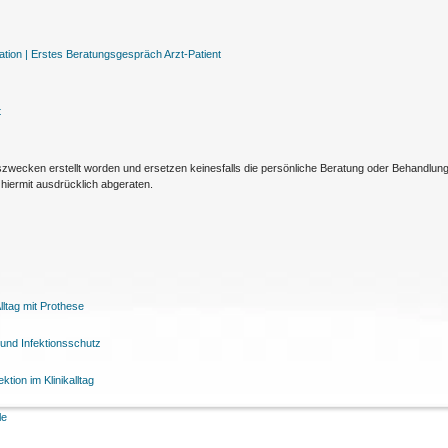
tion |
Erstes Beratungsgespräch Arzt-Patient
t
nszwecken erstellt worden und ersetzen keinesfalls die persönliche Beratung oder Behandlu
hiermit ausdrücklich abgeraten.
ltag mit Prothese
und Infektionsschutz
tion im Klinikalltag
le