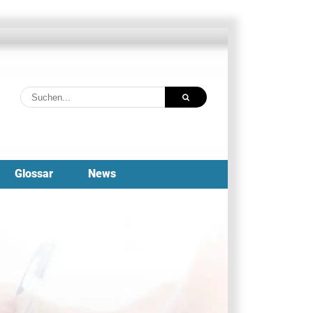
Suche
nach:
Glossar
News