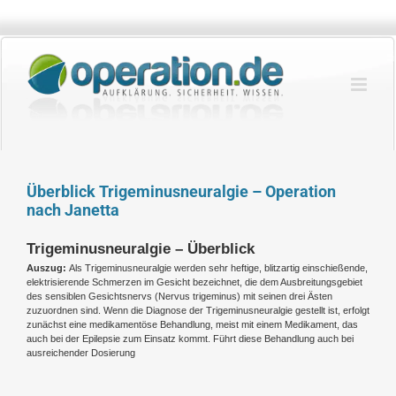
Zum
Inhalt
springen
Überblick Trigeminusneuralgie – Operation
nach Janetta
Trigeminusneuralgie – Überblick
Auszug:
Als Trigeminusneuralgie werden sehr heftige, blitzartig einschießende,
elektrisierende Schmerzen im Gesicht bezeichnet, die dem Ausbreitungsgebiet
des sensiblen Gesichtsnervs (Nervus trigeminus) mit seinen drei Ästen
zuzuordnen sind. Wenn die Diagnose der Trigeminusneuralgie gestellt ist, erfolgt
zunächst eine medikamentöse Behandlung, meist mit einem Medikament, das
auch bei der Epilepsie zum Einsatz kommt. Führt diese Behandlung auch bei
ausreichender Dosierung