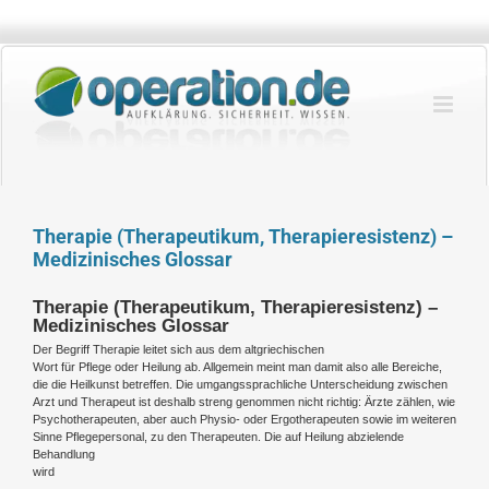
Zum
Inhalt
springen
Therapie (Therapeutikum, Therapieresistenz) –
Medizinisches Glossar
Therapie (Therapeutikum, Therapieresistenz) –
Medizinisches Glossar
Der Begriff Therapie leitet sich aus dem altgriechischen
Wort für Pflege oder Heilung ab. Allgemein meint man damit also alle Bereiche,
die die Heilkunst betreffen. Die umgangssprachliche Unterscheidung zwischen
Arzt und Therapeut ist deshalb streng genommen nicht richtig: Ärzte zählen, wie
Psychotherapeuten, aber auch Physio- oder Ergotherapeuten sowie im weiteren
Sinne Pflegepersonal, zu den Therapeuten. Die auf Heilung abzielende
Behandlung
wird