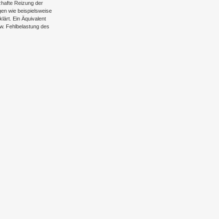
zhafte Reizung der
en wie beispielsweise
ärt. Ein Äquivalent
w. Fehlbelastung des