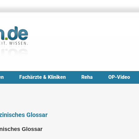
en
Fachärzte & Kliniken
Reha
OP-Video
zinisches Glossar
inisches Glossar