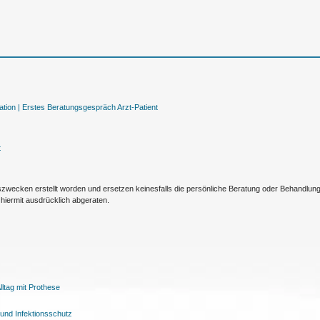
tion |
Erstes Beratungsgespräch Arzt-Patient
t
nszwecken erstellt worden und ersetzen keinesfalls die persönliche Beratung oder Behandlu
hiermit ausdrücklich abgeraten.
ltag mit Prothese
und Infektionsschutz