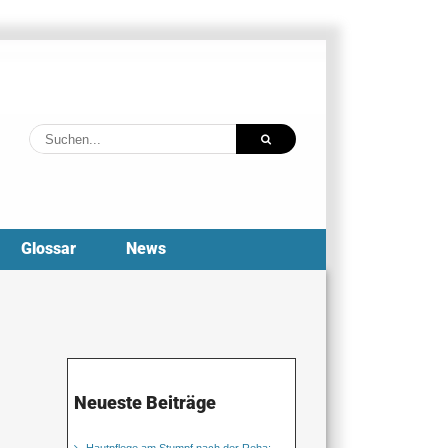
Suche
nach:
Glossar
News
Neueste Beiträge
Hautpflege am Stumpf nach der Reha: