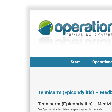
Zum
Inhalt
springen
Start
Operation
Tennisarm (Epicondylitis) – Medi
Tennisarm (Epicondylitis) – Mediz
Die Epicondylitis ist vielen umgangssprachlich nur als