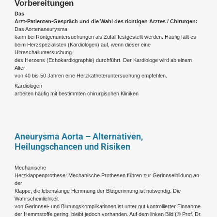
Vorbereitungen
Das
Arzt-Patienten-Gespräch und die Wahl des richtigen Arztes / Chirurgen:
Das Aortenaneurysma
kann bei Röntgenuntersuchungen als Zufall festgestellt werden. Häufig fällt es
beim Herzspezialisten (Kardiologen) auf, wenn dieser eine
Ultraschalluntersuchung
des Herzens (Echokardiographie) durchführt. Der Kardiologe wird ab einem
Alter
von 40 bis 50 Jahren eine Herzkatheteruntersuchung empfehlen.
Kardiologen
arbeiten häufig mit bestimmten chirurgischen Kliniken
Aneurysma Aorta – Alternativen,
Heilungschancen und Risiken
Mechanische
Herzklappenprothese: Mechanische Prothesen führen zur Gerinnselbildung an
der
Klappe, die lebenslange Hemmung der Blutgerinnung ist notwendig. Die
Wahrscheinlichkeit
von Gerinnsel- und Blutungskomplikationen ist unter gut kontrollierter Einnahme
der Hemmstoffe gering, bleibt jedoch vorhanden. Auf dem linken Bild (
© Prof. Dr.