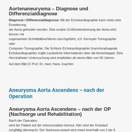
Aortenaneurysma – Diagnose und
Differenzialdiagnose
Diagnose / Differenzialdiagnose:
Mit der Echokardiographie kann meist eine
Erweiterung
der Aorta gefunden werden. Eine exakte Größenbestimmung der Aorta wird
besser mit
sogenannten Schnittbildverfahren durchgeführt, d.h. Kernspin-Tomographie
oder
Computer-Tomographie. Die Schluck-Echokardiographie (transösophageale
Echokardiographie) ergibt zusätzliche Informationen über die Aortenklappe. Eine
Herzkatheter-Untersuchung wird empfohlen ab einem Alter von 50 Jahren.
Auf dem Bild (
© Prof. Dr. med. Hans-Joachim
Aneurysma Aorta Ascendens – nach der
Operation
Aneurysma Aorta Ascendens – nach der OP
(Nachsorge und Rehabilitation)
Nach der Operation
wird der Patient auf der Intensivstation betreut. Hier wird der Kreislauf
sorgfältig überwacht. Der Narkosezustand wird meist innerhalb von 2 bis 6