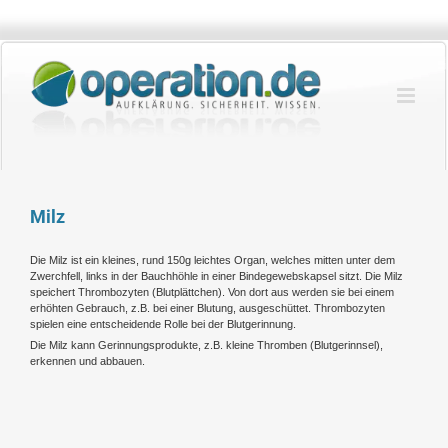
Zum
Inhalt
springen
Milz
Die Milz ist ein kleines, rund 150g leichtes Organ, welches mitten unter dem
Zwerchfell, links in der Bauchhöhle in einer Bindegewebskapsel sitzt. Die Milz
speichert Thrombozyten (Blutplättchen). Von dort aus werden sie bei einem
erhöhten Gebrauch, z.B. bei einer Blutung, ausgeschüttet. Thrombozyten
spielen eine entscheidende Rolle bei der Blutgerinnung.
Die Milz kann Gerinnungsprodukte, z.B. kleine Thromben (Blutgerinnsel),
erkennen und abbauen.