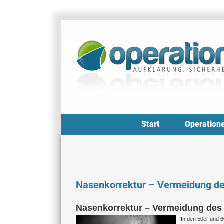
Zum
Inhalt
springen
Start
Operation
Nasenkorrektur – Vermeidung de
Nasenkorrektur – Vermeidung des
In den 50er und 6