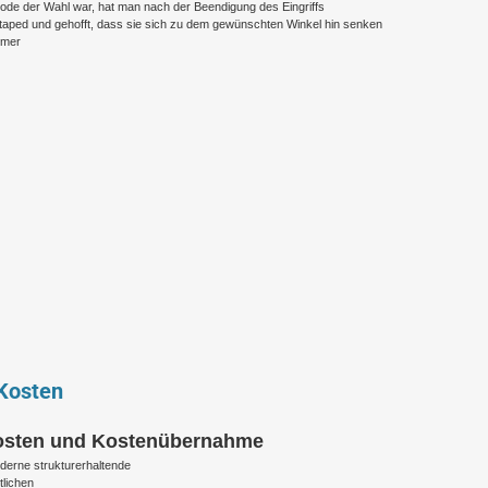
ode der Wahl war, hat man nach der Beendigung des Eingriffs
taped und gehofft, dass sie sich zu dem gewünschten Winkel hin senken
mmer
 Kosten
 Kosten und Kostenübernahme
derne strukturerhaltende
tlichen