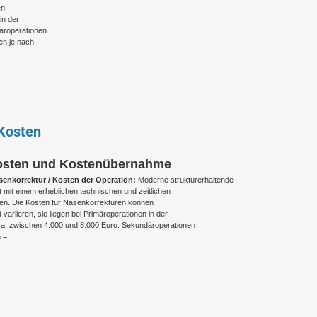
en
in der
äroperationen
en je nach
 Kosten
 Kosten und Kostenübernahme
senkorrektur / Kosten der Operation:
Moderne strukturerhaltende
t mit einem erheblichen technischen und zeitlichen
n. Die Kosten für Nasenkorrekturen können
ariieren, sie liegen bei Primäroperationen in der
. zwischen 4.000 und 8.000 Euro. Sekundäroperationen
 =