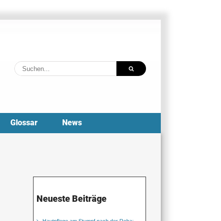
Suche
nach:
Glossar
News
Neueste Beiträge
Hautpflege am Stumpf nach der Reha: