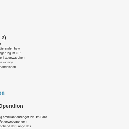
 2)
r
dierenden bzw.
Lagerung im OP.
teril abgewaschen.
nn winzige
ehandelnden
on
Operation
g ambulant durchgeführt. Im Falle
r Fettgewebsmengen,
prechend der Länge des