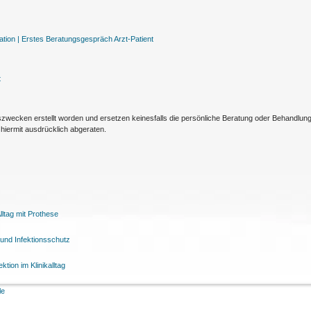
tion |
Erstes Beratungsgespräch Arzt-Patient
t
nszwecken erstellt worden und ersetzen keinesfalls die persönliche Beratung oder Behandlu
hiermit ausdrücklich abgeraten.
ltag mit Prothese
und Infektionsschutz
tion im Klinikalltag
le