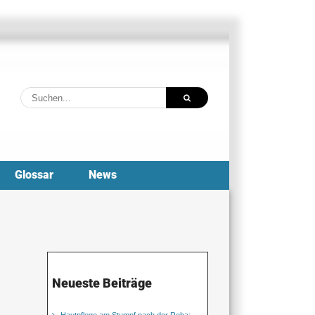
Suche
nach:
Glossar
News
Neueste Beiträge
Hautpflege am Stumpf nach der Reha: