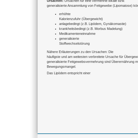
Ursachen:
Ursachen für eine vermehrte lokale bzw.
generalisierte Ansammlung von Fettgewebe (Lipomatose) kö
erhöhte
Kalorienzufuhr (Übergewicht)
anlagebedingt (z.B. Lipödem, Gynäkomastie)
krankheitsbedingt (z.B. Morbus Madelung)
Medikamenteneinnahme
generalisierte
Stoffwechselstörung
Nähere Erläuterungen zu den Ursachen: Die
häufigste und am weitesten verbreitete Ursache für Übergew
generalisierte Fettgewebsvermehrung sind Überernährung mi
Bewegungsmangel.
Das Lipödem entspricht einer