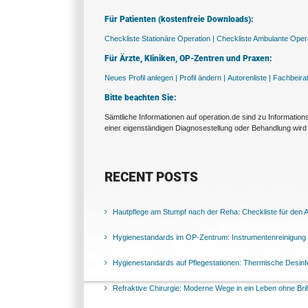
Für Patienten (kostenfreie Downloads):
Checkliste Stationäre Operation |
Checkliste Ambulante Opera
Für Ärzte, Kliniken, OP-Zentren und Praxen:
Neues Profil anlegen |
Profil ändern |
Autorenliste |
Fachbeira
Bitte beachten Sie:
Sämtliche Informationen auf operation.de sind zu Informatio
einer eigenständigen Diagnosestellung oder Behandlung wird 
RECENT POSTS
Hautpflege am Stumpf nach der Reha: Checkliste für den Al
Hygienestandards im OP-Zentrum: Instrumentenreinigung 
Hygienestandards auf Pflegestationen: Thermische Desinfek
Refraktive Chirurgie: Moderne Wege in ein Leben ohne Bril