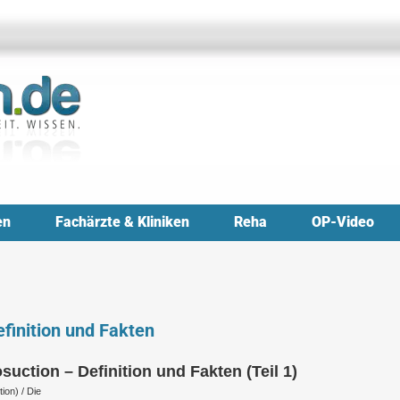
en
Fachärzte & Kliniken
Reha
OP-Video
finition und Fakten
suction – Definition und Fakten (Teil 1)
ion) / Die