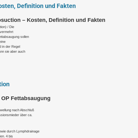
sten, Definition und Fakten
osuction – Kosten, Definition und Fakten
ion) / Die
l vermehrt
ettabsaugung sollen
eine
 in der Regel
ann sie aber auch
tion
r OP Fettabsaugung
wellung nach Abschluß
ssionsmieder über ca.
owie durch Lymphdrainage
en. 4 bis