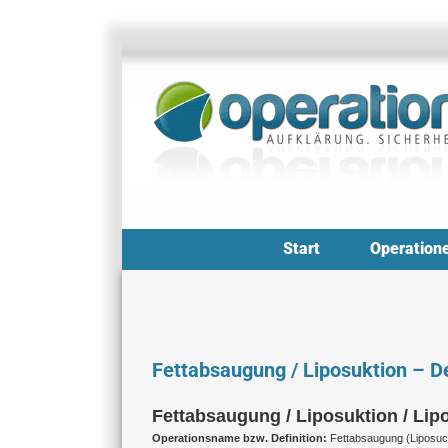
Zum
Inhalt
springen
Start
Operation
Fettabsaugung / Liposuktion – De
Fettabsaugung / Liposuktion / Lipo
Operationsname bzw. Definition:
Fettabsaugung (Liposuct