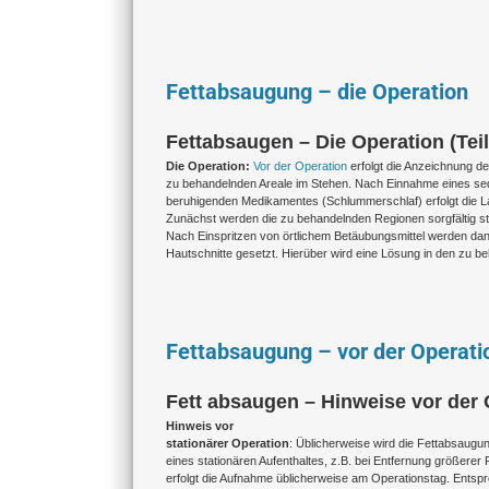
Fettabsaugung – die Operation
Fettabsaugen – Die Operation (Teil
Die Operation:
Vor der Operation
erfolgt die Anzeichnung de
zu behandelnden Areale im Stehen. Nach Einnahme eines se
beruhigenden Medikamentes (Schlummerschlaf) erfolgt die 
Zunächst werden die zu behandelnden Regionen sorgfältig s
Nach Einspritzen von örtlichem Betäubungsmittel werden da
Hautschnitte gesetzt. Hierüber wird eine Lösung in den zu b
Fettabsaugung – vor der Operati
Fett absaugen – Hinweise vor der 
Hinweis vor
stationärer Operation
: Üblicherweise wird die Fettabsaugun
eines stationären Aufenthaltes, z.B. bei Entfernung größere
erfolgt die Aufnahme üblicherweise am Operationstag. Ents