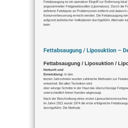
Fettabsaugung ist ein operativer Eingriff zur Entfernung loka
angesammelter Fettgewebszellen (Lipomatose). Durch die F
definierte Fettdepots an Problemzonen entfernt und dadurch 
Konturverbesserung erreicht werden. Die Fettabsaugung wird
aufgrund ästhetischer Indikationen durchgeführt. Alternativ k
beim
Fettabsaugung / Liposuktion – De
Fettabsaugung / Liposuktion / Lipo
Herkunft und
Entwicklung:
In den
letzten Jahrzehnten wurden zahlreiche Methoden zur Fetta
entwickelt. Bei allen Techniken wird
über winzige Schnitte in der Haut das überschüssige Fettge
unterschiedlich feinen Kanülen abgesaugt.
Nach der Beschreibung eines ersten Liposuctionsversuches
im Jahre 1921 wurde 1974 die erste erfolgreiche Fettabsaugu
durchgeführt. Die Methode