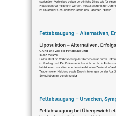
stationären Verbleibes sollten persönliche Dinge wie für eine
Hotelaufenthalt mitgeführt werden. Voraussetzung zur Durch
ist ein stabiler Gesundheitszustand des Patienten. Nikotin
Fettabsaugung – Alternativen, Er
Liposuktion – Alternativen, Erfolg
Grund und Ziel der Fettabsaugung:
In den meisten
Fällen steht die Verbesserung der Körperkontur durch Entf
im Vordergrund. Die Patienten fühlen sich durch die Fettans
bekleidetem, vor allem aber in unbekleidetem Zustand, oftma
Tragen weiter Kleidung sowie Einschränkungen bei der Ausü
Sexualleben mit zunehmender
Fettabsaugung – Ursachen, Sym
Fettabsaugung bei Übergewicht e