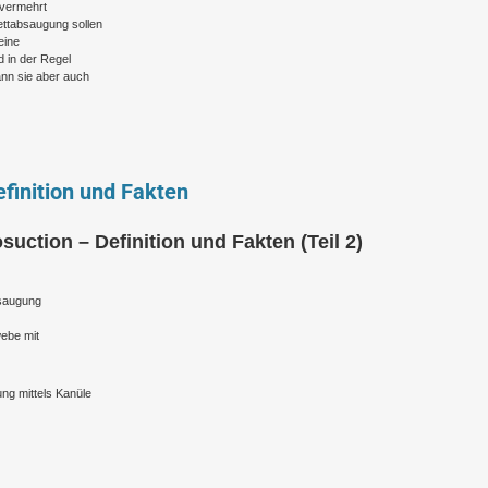
l vermehrt
ettabsaugung sollen
eine
 in der Regel
ann sie aber auch
finition und Fakten
suction – Definition und Fakten (Teil 2)
bsaugung
webe mit
ng mittels Kanüle