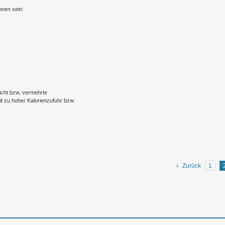
nnen sein:
icht bzw. vermehrte
t zu hoher Kalorienzufuhr bzw.
Zurück
1