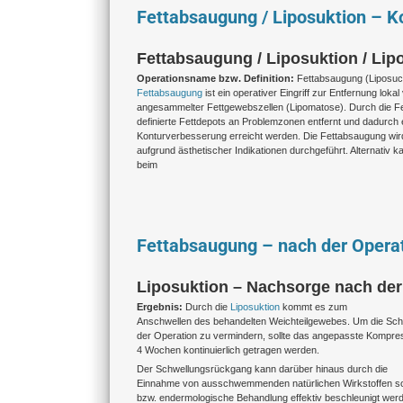
Fettabsaugung / Liposuktion – Ko
Fettabsaugung / Liposuktion / Lip
Operationsname bzw. Definition:
Fettabsaugung (Liposuct
Fettabsaugung
ist ein operativer Eingriff zur Entfernung loka
angesammelter Fettgewebszellen (Lipomatose). Durch die F
definierte Fettdepots an Problemzonen entfernt und dadurch 
Konturverbesserung erreicht werden. Die Fettabsaugung wird
aufgrund ästhetischer Indikationen durchgeführt. Alternativ k
beim
Fettabsaugung – nach der Opera
Liposuktion – Nachsorge nach de
Ergebnis:
Durch die
Liposuktion
kommt es zum
Anschwellen des behandelten Weichteilgewebes. Um die Sch
der Operation zu vermindern, sollte das angepasste Kompre
4 Wochen kontinuierlich getragen werden.
Der Schwellungsrückgang kann darüber hinaus durch die
Einnahme von ausschwemmenden natürlichen Wirkstoffen s
bzw. endermologische Behandlung effektiv beschleunigt werd