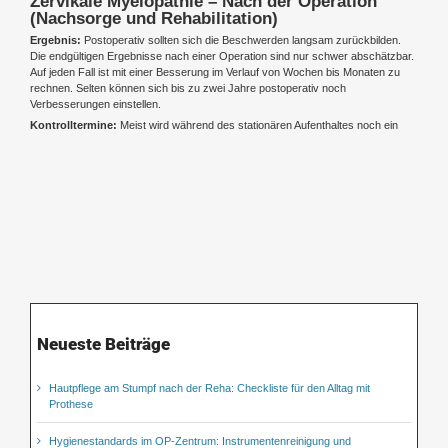
Zervikale Myelopathie – Nach der Operation
(Nachsorge und Rehabilitation)
Ergebnis:
Postoperativ sollten sich die Beschwerden langsam zurückbilden.
Die endgültigen Ergebnisse nach einer Operation sind nur schwer abschätzbar.
Auf jeden Fall ist mit einer Besserung im Verlauf von Wochen bis Monaten zu
rechnen. Selten können sich bis zu zwei Jahre postoperativ noch
Verbesserungen einstellen.
Kontrolltermine:
Meist wird während des stationären Aufenthaltes noch ein
Neueste Beiträge
Hautpflege am Stumpf nach der Reha: Checkliste für den Alltag mit
Prothese
Hygienestandards im OP-Zentrum: Instrumentenreinigung und