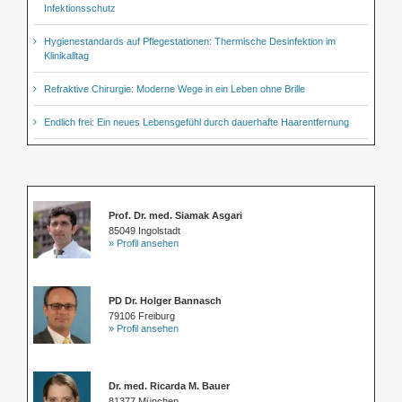
Infektionsschutz
Hygienestandards auf Pflegestationen: Thermische Desinfektion im
Klinikalltag
Refraktive Chirurgie: Moderne Wege in ein Leben ohne Brille
Endlich frei: Ein neues Lebensgefühl durch dauerhafte Haarentfernung
Prof. Dr. med. Siamak Asgari
85049 Ingolstadt
» Profil ansehen
PD Dr. Holger Bannasch
79106 Freiburg
» Profil ansehen
Dr. med. Ricarda M. Bauer
81377 München