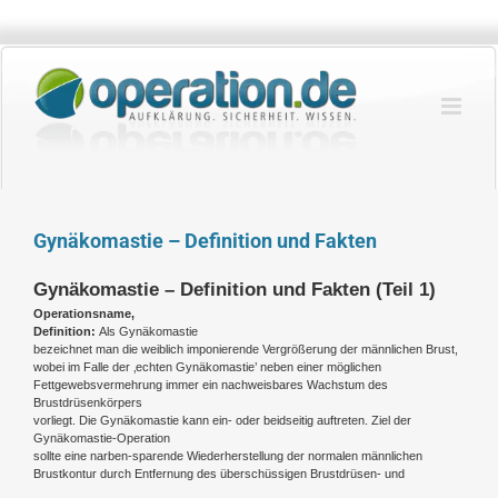
Zum
Inhalt
springen
Gynäkomastie – Definition und Fakten
Gynäkomastie – Definition und Fakten (Teil 1)
Operationsname,
Definition:
Als Gynäkomastie
bezeichnet man die weiblich imponierende Vergrößerung der männlichen Brust,
wobei im Falle der ‚echten Gynäkomastie’ neben einer möglichen
Fettgewebsvermehrung immer ein nachweisbares Wachstum des
Brustdrüsenkörpers
vorliegt. Die Gynäkomastie kann ein- oder beidseitig auftreten. Ziel der
Gynäkomastie-Operation
sollte eine narben-sparende Wiederherstellung der normalen männlichen
Brustkontur durch Entfernung des überschüssigen Brustdrüsen- und