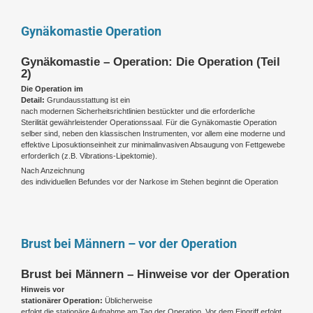
Gynäkomastie Operation
Gynäkomastie – Operation: Die Operation (Teil
2)
Die Operation im
Detail:
Grundausstattung ist ein
nach modernen Sicherheitsrichtlinien bestückter und die erforderliche
Sterilität gewährleistender Operationssaal. Für die Gynäkomastie Operation
selber sind, neben den klassischen Instrumenten, vor allem eine moderne und
effektive Liposuktionseinheit zur minimalinvasiven Absaugung von Fettgewebe
erforderlich (z.B. Vibrations-Lipektomie).
Nach Anzeichnung
des individuellen Befundes vor der Narkose im Stehen beginnt die Operation
Brust bei Männern – vor der Operation
Brust bei Männern – Hinweise vor der Operation
Hinweis vor
stationärer Operation:
Üblicherweise
erfolgt die stationäre Aufnahme am Tag der Operation. Vor dem Eingriff erfolgt