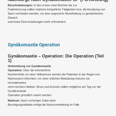
Einschränkungen:
In den ersten zwei Wochen bis zur
Fadenkürzung sollten stärkere körperliche Tätigkeiten bzw. die Ausübung von
Sport vermieden werden, um eine ungestörte Wundheilung zu gewährleisten.
Danach
sind keine Einschränkungen mehr erforderlich.
Gynäkomastie Operation
Gynäkomastie – Operation: Die Operation (Teil
1)
Vorbereitung zur Gynäkomastie
Operation:
Über die erforderliche
Nüchternheit vor einer Vollnarkose werden die Patienten in der Regel vom
Narkosearzt informiert, vor einer örtlichen Betäubung müssen sie
normalerweise
nicht nüchtern bleiben. Brust und Achseln sollten möglichst am Tag vor der
Gynäkomastie
Operation gründlich rasiert werden.
Narkose:
Nach vorheriger Gabe einer
Beruhigungstablette erfolgt die Narkoseeinleitung im Falle