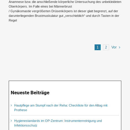
Anamnese bzw. die anschließende körperliche Untersuchung des unbekleideten
Oberkörpers. Im Falle eines bei Männerbrust
/ Gynäkomastie vergrößerten Drüsenkörpers ist dieser glatt begrenzt, auf der
darunterliegenden Brustmuskulatur gut „verschieblich“ und durch Tasten in der
Regel
1
2
Vor
Neueste Beiträge
Hautpflege am Stumpf nach der Reha: Checkliste für den Alltag mit
Prothese
Hygienestandards im OP-Zentrum: Instrumentenreinigung und
Infektionsschutz