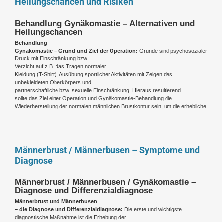
Heilungschancen und Risiken
Behandlung Gynäkomastie – Alternativen und
Heilungschancen
Behandlung
Gynäkomastie – Grund und Ziel der Operation:
Gründe
sind
psychosozialer
Druck mit Einschränkung bzw.
Verzicht auf z.B. das Tragen normaler
Kleidung (T-Shirt), Ausübung sportlicher Aktivitäten mit Zeigen des
unbekleideten Oberkörpers und
partnerschaftliche bzw. sexuelle Einschränkung. Hieraus resultierend
sollte das Ziel einer Operation und Gynäkomastie-Behandlung die
Wiederherstellung der normalen männlichen Brustkontur sein, um die erhebliche
Männerbrust / Männerbusen – Symptome und
Diagnose
Männerbrust / Männerbusen / Gynäkomastie –
Diagnose und Differenzialdiagnose
Männerbrust und Männerbusen
– die Diagnose und Differenzialdiagnose:
Die erste und wichtigste
diagnostische Maßnahme ist die Erhebung der