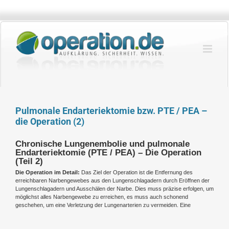
Zum
Inhalt
springen
Pulmonale Endarteriektomie bzw. PTE / PEA –
die Operation (2)
Chronische Lungenembolie und pulmonale
Endarteriektomie (PTE / PEA) – Die Operation
(Teil 2)
Die Operation im Detail:
Das Ziel der Operation ist die Entfernung des
erreichbaren Narbengewebes aus den Lungenschlagadern durch Eröffnen der
Lungenschlagadern und Ausschälen der Narbe. Dies muss präzise erfolgen, um
möglichst alles Narbengewebe zu erreichen, es muss auch schonend
geschehen, um eine Verletzung der Lungenarterien zu vermeiden. Eine