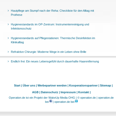
Hautpflege am Stumpf nach der Reha: Checkliste für den Alltag mit
Prothese
Hygienestandards im OP-Zentrum: Instrumentenreinigung und
Infektionsschutz
Hygienestandards auf Pflegestationen: Thermische Desinfektion im
Klinikalltag
Refraktive Chirurgie: Moderne Wege in ein Leben ohne Brille
Endlich frei: Ein neues Lebensgefühl durch dauerhafte Haarentfernung
Start |
Über uns |
Werbepartner werden |
Kooperationspartner |
Sitemap |
AGB |
Datenschutz |
Impressum |
Kontakt |
Operation.de ist ein Projekt der WakeUp Media OHG | © operation.de | operation.de
bei
| operation.de bei