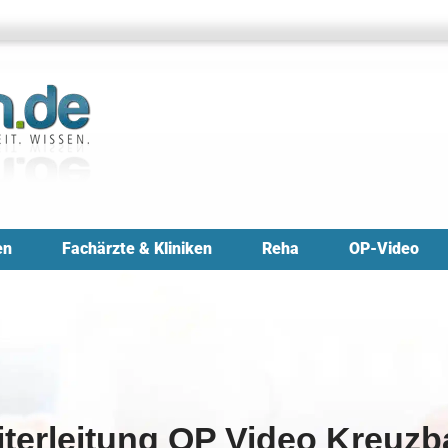
en
Fachärzte & Kliniken
Reha
OP-Video
terleitung OP Video Kreuz