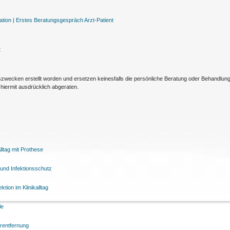
tion |
Erstes Beratungsgespräch Arzt-Patient
t
nszwecken erstellt worden und ersetzen keinesfalls die persönliche Beratung oder Behandlu
hiermit ausdrücklich abgeraten.
ltag mit Prothese
und Infektionsschutz
tion im Klinikalltag
le
arentfernung