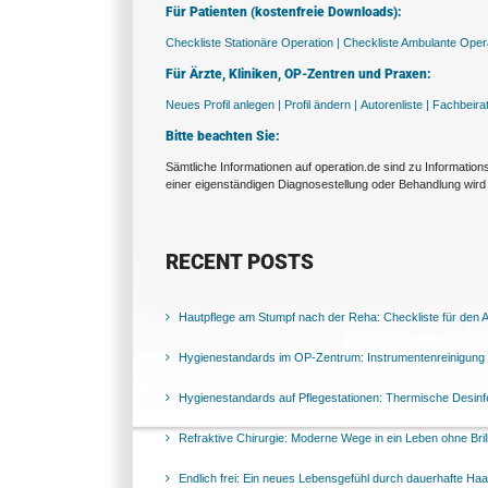
Für Patienten (kostenfreie Downloads):
Checkliste Stationäre Operation |
Checkliste Ambulante Opera
Für Ärzte, Kliniken, OP-Zentren und Praxen:
Neues Profil anlegen |
Profil ändern |
Autorenliste |
Fachbeira
Bitte beachten Sie:
Sämtliche Informationen auf operation.de sind zu Informatio
einer eigenständigen Diagnosestellung oder Behandlung wird 
RECENT POSTS
Hautpflege am Stumpf nach der Reha: Checkliste für den Al
Hygienestandards im OP-Zentrum: Instrumentenreinigung 
Hygienestandards auf Pflegestationen: Thermische Desinfek
Refraktive Chirurgie: Moderne Wege in ein Leben ohne Bril
Endlich frei: Ein neues Lebensgefühl durch dauerhafte Ha