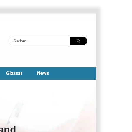
Suche
nach:
Glossar
News
band