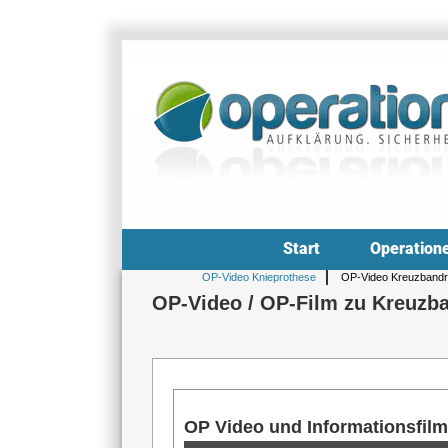
Zum
Inhalt
springen
Start
Operation
OP-Video Knieprothese
OP-Video Kreuzbandr
OP-Video / OP-Film zu Kreuzb
OP Video und Informationsfilm
Inhalt