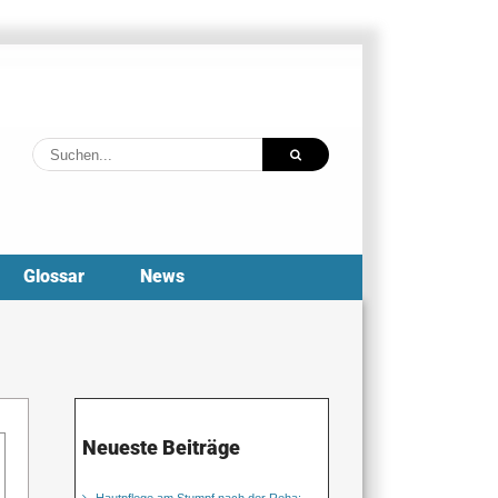
Suche
nach:
Glossar
News
Neueste Beiträge
Hautpflege am Stumpf nach der Reha: