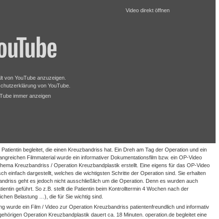
Video direkt öffnen
alt von YouTube anzuzeigen.
chutzerklärung von YouTube
.
uTube immer anzeigen
Patientin begleitet, die einen Kreuzbandriss hat. Ein Dreh am Tag der Operation und ein
greichen Filmmaterial wurde ein informativer Dokumentationsfilm bzw. ein OP-Video
Thema Kreuzbandriss / Operation Kreuzbandplastik erstellt. Eine eigens für das OP-Video
h einfach dargestellt, welches die wichtigsten Schritte der Operation sind. Sie erhalten
ndriss geht es jedoch nicht ausschließlich um die Operation. Denn es wurden auch
ntin geführt. So z.B. stellt die Patientin beim Kontrolltermin 4 Wochen nach der
hen Belastung …), die für Sie wichtig sind.
ng wurde ein Film / Video zur Operation Kreuzbandriss patientenfreundlich und informativ
hörigen Operation Kreuzbandplastik dauert ca. 18 Minuten. operation.de begleitet eine