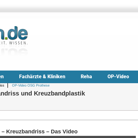
en
Fachärzte & Kliniken
Reha
OP-Video
iss
OP-Video OSG Prothese
andriss und Kreuzbandplastik
 – Kreuzbandriss – Das Video