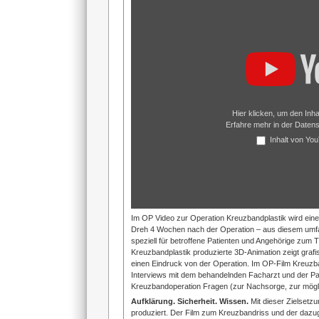
von
YouTube
anzeigen
Hier klicken, um den Inh
Erfahre mehr in der
Datens
Inhalt von Yo
Im OP Video zur Operation Kreuzbandplastik wird eine 
Dreh 4 Wochen nach der Operation – aus diesem umfan
speziell für betroffene Patienten und Angehörige zum 
Kreuzbandplastik produzierte 3D-Animation zeigt grafisc
einen Eindruck von der Operation. Im OP-Film Kreuzba
Interviews mit dem behandelnden Facharzt und der Patie
Kreuzbandoperation Fragen (zur Nachsorge, zur möglic
Aufklärung. Sicherheit. Wissen.
Mit dieser Zielsetzu
produziert. Der Film zum Kreuzbandriss und der dazuge