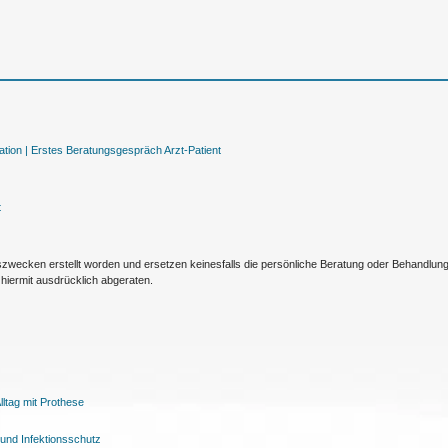
tion |
Erstes Beratungsgespräch Arzt-Patient
t
nszwecken erstellt worden und ersetzen keinesfalls die persönliche Beratung oder Behandlu
hiermit ausdrücklich abgeraten.
ltag mit Prothese
und Infektionsschutz