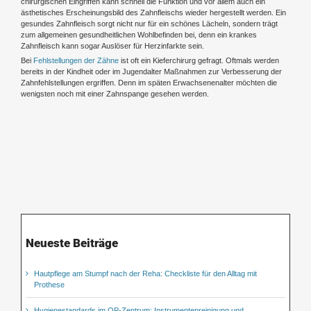
chirurgischen Eingriffen kann schnell die Funktion und vor allem auch ein
ästhetisches Erscheinungsbild des Zahnfleischs wieder hergestellt werden. Ein
gesundes Zahnfleisch sorgt nicht nur für ein schönes Lächeln, sondern trägt
zum allgemeinen gesundheitlichen Wohlbefinden bei, denn ein krankes
Zahnfleisch kann sogar Auslöser für Herzinfarkte sein.
Bei
Fehlstellungen der Zähne
ist oft ein Kieferchirurg gefragt. Oftmals werden
bereits in der Kindheit oder im Jugendalter Maßnahmen zur Verbesserung der
Zahnfehlstellungen ergriffen. Denn im späten Erwachsenenalter möchten die
wenigsten noch mit einer Zahnspange gesehen werden.
Neueste Beiträge
Hautpflege am Stumpf nach der Reha: Checkliste für den Alltag mit
Prothese
Hygienestandards im OP-Zentrum: Instrumentenreinigung und