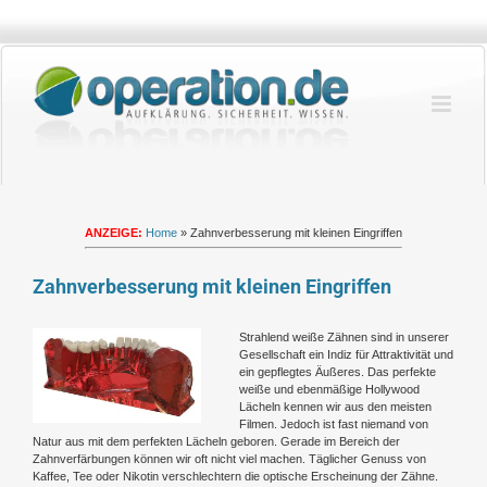
Zum
Inhalt
springen
ANZEIGE:
Home
»
Zahnverbesserung mit kleinen Eingriffen
Zahnverbesserung mit kleinen Eingriffen
Zeige
Strahlend weiße Zähnen sind in unserer
grösseres
Gesellschaft ein Indiz für Attraktivität und
Bild
ein gepflegtes Äußeres. Das perfekte
weiße und ebenmäßige Hollywood
Lächeln kennen wir aus den meisten
Filmen. Jedoch ist fast niemand von
Natur aus mit dem perfekten Lächeln geboren. Gerade im Bereich der
Zahnverfärbungen können wir oft nicht viel machen. Täglicher Genuss von
Kaffee, Tee oder Nikotin verschlechtern die optische Erscheinung der Zähne.