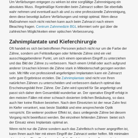
Um Verfärbungen entgegen zu wirken ist eine sorgfältige Zahnreinigung ein
absolutes Muss. Regelmäßige Kontrollen beim Zahnarzt sollten Sie ebenfalls
wahr nehmen und eventuell auch ab und zu eine professionelle Zahnreinigung,
denn diese beseitigt äußere Verfärbungen und reinigt optimal. Wem diese
Maßnahmen noch nicht reichen kann auch beim Zahnarzt nach einem
Bleaching fragen.
Centrum Zahnmedizin BGL
informiert sehr gut über die
zahlreichen Möglichkeiten einer optischen Verbesserung.
Zahnimplantate und Kieferchirurgie
Oft handelt es sich bei betroffenen Personen jedoch nicht nur um die Farbe der
Zähne, sondern um Fehlstellungen oder fehlende Zähne sind ein viel
ausschlaggebenderer Punkt, um sich einem operativen Eingriff zu unterziehen
und das Bild der Zähne zu verbessern. Nach einem Unfall oder auch aufgrund
anderer Ursachen können die Zähne stark in Mitleidenschaft gezogen worden
sein. Mit Hilfe von professionell angefertigten Implantaten kann ein Zahnarzt
sehr gute Ergebnisse erzielen. Die
Zahnimplantate
sind nicht von Ihren
natürlichen Zähnen zu unterscheiden und verbessern dadurch optimal das
Erscheinungsbild Ihrer Zähne. Der Zahn wird speziell für Sie angefertigt und
passt sich daher dem Gesamtbild wunderbar an. Der operative Eingriff erfolgt in
den meisten Fällen mit einer schwach dosierten örtlichen Betäubung, so dass
auch hier keine Risiken bestehen. Nach dem Einsetzten ist der neue Zahn fest
im Kiefer verankert, was beste Stabilität und eine ansprechende Optik
verspricht. Ein weiterer positiver Effekt ist, dass umliegende Zähne bei diesem
Vorgang nicht beeinflusst werden. Bei einzelnen fehlenden Zähnen bietet sich
der Einsatz eines Implantats optimal an.
Wenn nicht nur die Zähne sondern auch das Zahnfleisch schwer angegriffen ist,
kann Ihnen auch hier mit einem Eingriff der Zahnarzt weiter helfen. Mit minimalen