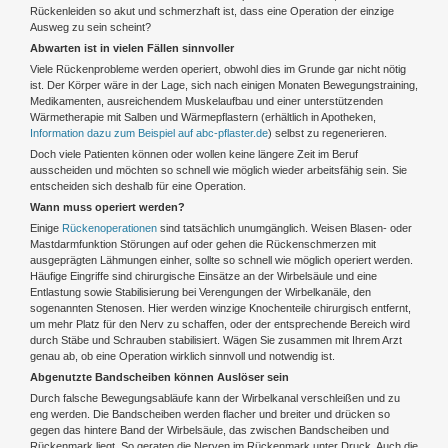
Rückenleiden so akut und schmerzhaft ist, dass eine Operation der einzige
Ausweg zu sein scheint?
Abwarten ist in vielen Fällen sinnvoller
Viele Rückenprobleme werden operiert, obwohl dies im Grunde gar nicht nötig
ist. Der Körper wäre in der Lage, sich nach einigen Monaten Bewegungstraining,
Medikamenten, ausreichendem Muskelaufbau und einer unterstützenden
Wärmetherapie mit Salben und Wärmepflastern (erhältlich in Apotheken,
Information dazu zum Beispiel auf abc-pflaster.de
) selbst zu regenerieren.
Doch viele Patienten können oder wollen keine längere Zeit im Beruf
ausscheiden und möchten so schnell wie möglich wieder arbeitsfähig sein. Sie
entscheiden sich deshalb für eine Operation.
Wann muss operiert werden?
Einige
Rückenoperationen
sind tatsächlich unumgänglich. Weisen Blasen- oder
Mastdarmfunktion Störungen auf oder gehen die Rückenschmerzen mit
ausgeprägten Lähmungen einher, sollte so schnell wie möglich operiert werden.
Häufige Eingriffe sind chirurgische Einsätze an der Wirbelsäule und eine
Entlastung sowie Stabilisierung bei Verengungen der Wirbelkanäle, den
sogenannten Stenosen. Hier werden winzige Knochenteile chirurgisch entfernt,
um mehr Platz für den Nerv zu schaffen, oder der entsprechende Bereich wird
durch Stäbe und Schrauben stabilisiert. Wägen Sie zusammen mit Ihrem Arzt
genau ab, ob eine Operation wirklich sinnvoll und notwendig ist.
Abgenutzte Bandscheiben können Auslöser sein
Durch falsche Bewegungsabläufe kann der Wirbelkanal verschleißen und zu
eng werden. Die Bandscheiben werden flacher und breiter und drücken so
gegen das hintere Band der Wirbelsäule, das zwischen Bandscheiben und
Rückenmark liegt. So geraten die Nerven im Rückenmark unter Druck. Auch die