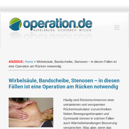
Zum
Inhalt
springen
ANZEIGE:
Home
»
Wirbelsäule, Bandscheibe, Stenosen – in diesen Fällen ist
eine Operation am Rücken notwendig
Wirbelsäule, Bandscheibe, Stenosen – in diesen
Fällen ist eine Operation am Rücken notwendig
Zeige
Häufig sind Rückenschmerzen einer
grösseres
untrainierten und verspannten
Bild
Rückenmuskulatur zuzuschreiben.
Neben Bewegungstherapien und
Gymnastik können in solchen Fällen
auch Wärmebehandlungen Besserung
versprechen. Was aber, wenn das