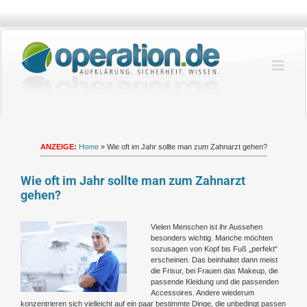
Zum
Inhalt
springen
ANZEIGE:
Home
»
Wie oft im Jahr sollte man zum Zahnarzt gehen?
Wie oft im Jahr sollte man zum Zahnarzt
gehen?
Zeige
Vielen Menschen ist ihr Aussehen
grösseres
besonders wichtig. Manche möchten
Bild
sozusagen von Kopf bis Fuß „perfekt“
erscheinen. Das beinhaltet dann meist
die Frisur, bei Frauen das Makeup, die
passende Kleidung und die passenden
Accessoires. Andere wiederum
konzentrieren sich vielleicht auf ein paar bestimmte Dinge, die unbedingt passen