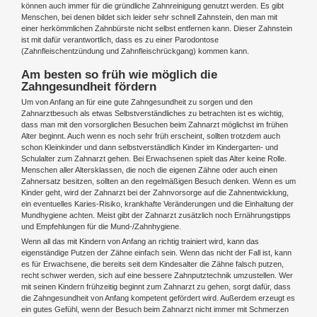
können auch immer für die gründliche Zahnreinigung genutzt werden. Es gibt
Menschen, bei denen bildet sich leider sehr schnell Zahnstein, den man mit
einer herkömmlichen Zahnbürste nicht selbst entfernen kann. Dieser Zahnstein
ist mit dafür verantwortlich, dass es zu einer Parodontose
(Zahnfleischentzündung und Zahnfleischrückgang) kommen kann.
Am besten so früh wie möglich die
Zahngesundheit fördern
Um von Anfang an für eine gute Zahngesundheit zu sorgen und den
Zahnarztbesuch als etwas Selbstverständliches zu betrachten ist es wichtig,
dass man mit den vorsorglichen Besuchen beim Zahnarzt möglichst im frühen
Alter beginnt. Auch wenn es noch sehr früh erscheint, sollten trotzdem auch
schon Kleinkinder und dann selbstverständlich Kinder im Kindergarten- und
Schulalter zum Zahnarzt gehen. Bei Erwachsenen spielt das Alter keine Rolle.
Menschen aller Altersklassen, die noch die eigenen Zähne oder auch einen
Zahnersatz besitzen, sollten an den regelmäßigen Besuch denken. Wenn es um
Kinder geht, wird der Zahnarzt bei der Zahnvorsorge auf die Zahnentwicklung,
ein eventuelles Karies-Risiko, krankhafte Veränderungen und die Einhaltung der
Mundhygiene achten. Meist gibt der Zahnarzt zusätzlich noch Ernährungstipps
und Empfehlungen für die Mund-/Zahnhygiene.
Wenn all das mit Kindern von Anfang an richtig trainiert wird, kann das
eigenständige Putzen der Zähne einfach sein. Wenn das nicht der Fall ist, kann
es für Erwachsene, die bereits seit dem Kindesalter die Zähne falsch putzen,
recht schwer werden, sich auf eine bessere Zahnputztechnik umzustellen. Wer
mit seinen Kindern frühzeitig beginnt zum Zahnarzt zu gehen, sorgt dafür, dass
die Zahngesundheit von Anfang kompetent gefördert wird. Außerdem erzeugt es
ein gutes Gefühl, wenn der Besuch beim Zahnarzt nicht immer mit Schmerzen