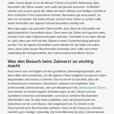
sollen. Schon länger ist es bei diesem Thema von großer Bedeutung, dass
besonders die Zähne sauber, sehr weiß und gesund aussehen. Schließlich
möchte man ja auch gerne die Zähne bei einem offenen und häufigen Lächeln in
ihrer schönsten Form präsentieren können. Besonders gut auszusehen, ist
aber nur ein Aspekt. Auf seinen Körper und auf seine Zähne zu achten sollte
einem hinsichtlich der eigenen Gesund besonders wichtig sein.
Man sagt sogar, was gesunde Zähne betrifft, dass diese ein Stützpfeiler der
ganzkörperlichen Gesundheit wären. Denn wenn die Zähne nicht gesund seien,
könnten recht viele Folgeerkrankungen auftreten. Und leider ist es dann oftmals
so, dass diese gar nicht mit den Zähnen in einen Zusammenhang gebracht
werden. Für die eigene Gesundheit sowie natürlich für die Optik und selbst
dann, wenn keine akuten Beschwerden erkennbar sind, sollte man immer
regelmäßig die Zahngesundheit, den Zahnzustand kontrollieren lassen.
Was den Besuch beim Zahnarzt so wichtig
macht
Auch wenn man sich täglich um eine gründliche Zahnreinigung bemüht, wird
diese allein nicht ausreichen, um die eigenen Zähne möglichst ein ganzes Leben
lang behalten und nutzen zu können. Das ist mit ein Grund dafür, dass die
Krankenkassen kostenlose Zahnchecks anbieten und empfehlen. Eine
professionelle Zahnarztpraxis, wie zum Beispiel auch die
Zahnarztpraxis Essen
,
kann bereits im Vorfeld negative Veränderungen an den Zähnen und am
Zahnfleisch erkennen und behandeln, noch bevor wirkliche Beschwerden
offensichtlich sind. So wird meist empfohlen, dass bei Erwachsenen ein
Zahncheck ein bis zwei Mal pro Jahr angebracht sei. Es können in der
Zwischenzeit auch Beschwerden auftreten. Dann ist der Gang zum Zahnarzt
natürlich auch häufiger notwendig. Die Kontrolltermine bei einer Zahnarztpraxis