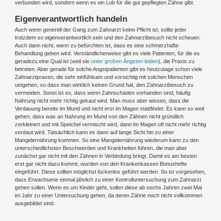
verbunden wird, sondern wenn es ein Lob für die gut gepflegten Zähne gibt.
Eigenverantwortlich handeln
Auch wenn generell der Gang zum Zahnarzt keine Pflicht ist, sollte jeder
trotzdem so eigenverantwortlich sein und den Zahnarztbesuch nicht scheuen.
Auch dann nicht, wenn zu befürchten ist, dass es eine schmerzhafte
Behandlung geben wird. Verständlicherweise gibt es viele Patienten, für die es
geradezu eine Qual ist (weil sie
unter großen Ängsten leiden
), die Praxis zu
betreten. Aber gerade für solche Angstpatienten gibt es heutzutage schon viele
Zahnarztpraxen, die sehr einfühlsam und vorsichtig mit solchen Menschen
umgehen, so dass man wirklich keinen Grund hat, den Zahnarztbesuch zu
vermeiden. Sonst ist so, dass wenn Zahnschäden vorhanden sind, häufig
Nahrung nicht mehr richtig gekaut wird. Man muss aber wissen, dass die
Verdauung bereits im Mund und nicht erst im Magen stattfindet. Es kann so weit
gehen, dass was an Nahrung im Mund von den Zähnen nicht gründlich
zerkleinert und mit Speichel vermischt wird, dann im Magen oft nicht mehr richtig
verdaut wird. Tatsächlich kann es dann auf lange Sicht hin zu einer
Mangelernährung kommen. So eine Mangelernährung wiederum kann zu den
unterschiedlichsten Beschwerden und Krankheiten führen, die man aber
zunächst gar nicht mit den Zähnen in Verbindung bringt. Damit es am besten
erst gar nicht dazu kommt, wurden von den Krankenkassen Bonushefte
eingeführt. Diese sollten möglichst lückenlos geführt werden. So ist vorgesehen,
dass Erwachsene einmal jährlich zu einer Kontrolluntersuchung zum Zahnarzt
gehen sollen. Wenn es um Kinder geht, sollen diese ab sechs Jahren zwei Mal
im Jahr zu einer Untersuchung gehen, da deren Zähne noch nicht vollkommen
ausgebildet sind.