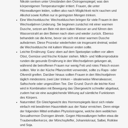
Nikotin senken unter Umständen den Östrogenspiegel, was den
körpereigenen Temperaturregler irritiert. Frauen, die unter
Hitzewallungen leiden, sollten also nach Möglichkeit nicht rauchen und
Alkohol sowie Koffein nur in geringsten Mengen trinken.
Eine Wechseldusche: Wechselduschen bringen für viele Frauen in den
Wechseljahren Linderung. Sie beginnen zunächst mit einer warmen
Dusche, setzen am Bein mit dem kalten Wasser an und führen den
Wasserstrahl an den Beinen nach oben und wieder zurück. Ebenso
behandeln sie die Arme, bevor sie sich mit einer warmen Dusche
aufwärmen. Diese Prozedur wiederholen sie insgesamt dreimal, wobei
die Wechseldusche mit kaltem Wasser enden sollte.
Leichte Ernährung: Ganz oben auf dem Speiseplan sollten vor allem
Obst, Gemüse und frische Kräuter stehen. Milch- und Vollkornprodukte
runden die gesunde Ernährung in den Wechseljahren gelungen ab,
während die betroffenen Frauen nur wenig Fett und rotes Fleisch essen
sollten. Wer in der Küche Pflanzenfett verwendet, sollte zu Raps- oder
Olivenöl greifen. Darüber hinaus sollten Frauen in den Wechseljahren
täglich mindestens zwei Liter trinken – idealerweise Mineralwasser,
Saftschorle oder ungesüßten Tee. Der Grund: Durch die leichte Kost
wird in Kombination mit Bewegung das Übergewicht schneller abgebaut,
zudem hat sie eine ausgleichende Wirkung auf sämtliche Funktionen
des Körpers.
Naturmittel: Ein Gleichgewicht des Hormonspiegels lässt sich relativ
einfach mit bewährten Hausmitteln aus der Natur erreichen. Denn einige
der folgenden Mittel enthalten Phytoöstrogene, welche dem weiblichen
Sexualhormon Östrogen ähneln. Gegen Hitzewallungen helfen etwa die
Traubensilberkerze, der Mönchspfeffer, Johanniskraut, Salbei, Rotklee
und Soja.