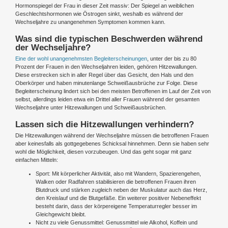
Hormonspiegel der Frau in dieser Zeit massiv: Der Spiegel an weiblichen
Geschlechtshormonen wie Östrogen sinkt, weshalb es während der
Wechseljahre zu unangenehmen Symptomen kommen kann.
Was sind die typischen Beschwerden während
der Wechseljahre?
Eine der wohl unangenehmsten Begleiterscheinungen
, unter der bis zu 80
Prozent der Frauen in den Wechseljahren leiden, gehören Hitzewallungen.
Diese erstrecken sich in aller Regel über das Gesicht, den Hals und den
Oberkörper und haben minutenlange Schweißausbrüche zur Folge. Diese
Begleiterscheinung lindert sich bei den meisten Betroffenen im Lauf der Zeit von
selbst, allerdings leiden etwa ein Drittel aller Frauen während der gesamten
Wechseljahre unter Hitzewallungen und Schweißausbrüchen.
Lassen sich die Hitzewallungen verhindern?
Die Hitzewallungen während der Wechseljahre müssen die betroffenen Frauen
aber keinesfalls als gottgegebenes Schicksal hinnehmen. Denn sie haben sehr
wohl die Möglichkeit, diesen vorzubeugen. Und das geht sogar mit ganz
einfachen Mitteln:
Sport: Mit körperlicher Aktivität, also mit Wandern, Spazierengehen,
Walken oder Radfahren stabilisieren die betroffenen Frauen ihren
Blutdruck und stärken zugleich neben der Muskulatur auch das Herz,
den Kreislauf und die Blutgefäße. Ein weiterer positiver Nebeneffekt
besteht darin, dass der körpereigene Temperaturregler besser im
Gleichgewicht bleibt.
Nicht zu viele Genussmittel: Genussmittel wie Alkohol, Koffein und