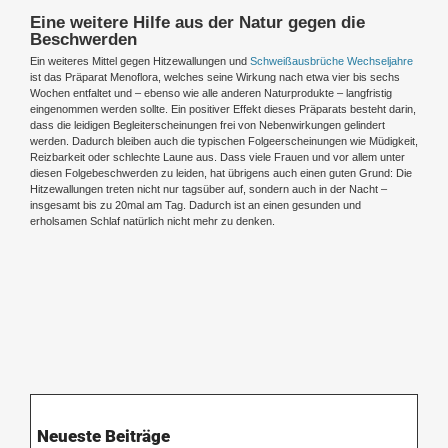
Eine weitere Hilfe aus der Natur gegen die
Beschwerden
Ein weiteres Mittel gegen Hitzewallungen und
Schweißausbrüche Wechseljahre
ist das Präparat Menoflora, welches seine Wirkung nach etwa vier bis sechs
Wochen entfaltet und – ebenso wie alle anderen Naturprodukte – langfristig
eingenommen werden sollte. Ein positiver Effekt dieses Präparats besteht darin,
dass die leidigen Begleiterscheinungen frei von Nebenwirkungen gelindert
werden. Dadurch bleiben auch die typischen Folgeerscheinungen wie Müdigkeit,
Reizbarkeit oder schlechte Laune aus. Dass viele Frauen und vor allem unter
diesen Folgebeschwerden zu leiden, hat übrigens auch einen guten Grund: Die
Hitzewallungen treten nicht nur tagsüber auf, sondern auch in der Nacht –
insgesamt bis zu 20mal am Tag. Dadurch ist an einen gesunden und
erholsamen Schlaf natürlich nicht mehr zu denken.
Neueste Beiträge