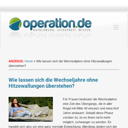
Zum
Inhalt
springen
ANZEIGE:
Home
»
Wie lassen sich die Wechseljahre ohne Hitzewallungen
überstehen?
Wie lassen sich die Wechseljahre ohne
Hitzewallungen überstehen?
Zeige
Für Frauen bedeuten die Wechseljahre
grösseres
eine Zeit des Übergangs, die in aller
Bild
Regel mit Mitte 40 einsetzt und etwa fünf
Jahre andauert. Sobald diese Phase
vorüber ist, ist es ihnen nicht mehr
möglich, schwanger zu werden. Es
handelt sich also um eine ganz normale Entwicklung. Allerdings ändert sich der