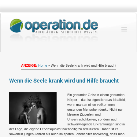
Zum
Inhalt
springen
ANZEIGE:
Home
»
Wenn die Seele krank wird und Hilfe braucht
Wenn die Seele krank wird und Hilfe braucht
Zeige
Ein gesunder Geist in einem gesunden
grösseres
Körper – das ist eigentlich das Idealbild,
Bild
wenn man an einen vollkommen
gesunden Menschen denkt. Nicht nur
kleinere Zipperlein und
Unverträglichkeiten, sondern auch
schwerwiegende Erkrankungen sind in
der Lage, die eigene Lebensqualität nachhaltig zu reduzieren. Daher ist es
sowohl in jungen Jahren als auch im späten Lebensalter notwendig, dass man