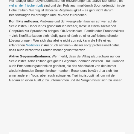
viel häufiger unter psychosomatischen Erkrankungen als aktive Menschen, die
viel an der frischen Luft
sind und den Puls auch mal durch Sport ordentlich in die
Höhe treiben. Wichtig ist dabei die Regelmäßigkeit – es geht nicht darum,
Bestleistungen zu erbringen und Rekorde zu brechen!
Konflikte auflösen
: Probleme und Schwierigkeiten können schwer auf der
Seele lasten. Daher ist es grundsätzlich besser, diese in einem sachlichen
Gespräch zur Sprache zu bringen. Ob Arbeitsplatz, Familie oder Freundeskreis
– viele Konflikte lassen sich häufig ganz einfach zu einer zufriedenstellenden
Lösung bringen. Wer sich das alleine nicht zutraut, kann die Hilfe eines
erfahrenen
Mediators
in Anspruch nehmen – dieser sorgt professionell dafür,
dass auch verhärtete Fronten wieder geklärt werden.
Aktive Gegenmaßnahmen
: Wer merkt, dass der Alltag allzu schwer auf der
Seele lastet, sollte zeitnah geeignete Gegenmaßnahmen einleiten. Dazu können
auch Entspannungstechniken gehören, die das Abschalten von den immer
wiederkehrenden Sorgen leichter machen. Besonders bewährt hat sich hier
unter anderem Yoga, aber auch autogenes Training ist optimal, um mit den
Gedanken einen Ausflug zu unternehmen und die Sorgen hinter sich zu lassen.