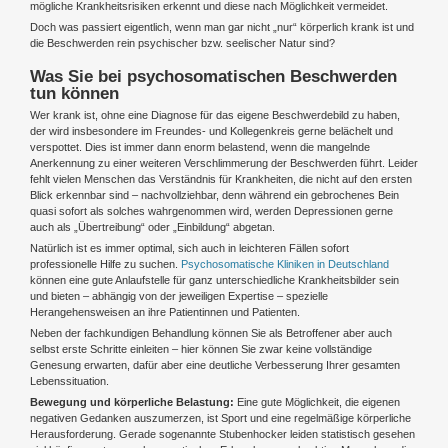
mögliche Krankheitsrisiken erkennt und diese nach Möglichkeit vermeidet.
Doch was passiert eigentlich, wenn man gar nicht „nur“ körperlich krank ist und
die Beschwerden rein psychischer bzw. seelischer Natur sind?
Was Sie bei psychosomatischen Beschwerden
tun können
Wer krank ist, ohne eine Diagnose für das eigene Beschwerdebild zu haben,
der wird insbesondere im Freundes- und Kollegenkreis gerne belächelt und
verspottet. Dies ist immer dann enorm belastend, wenn die mangelnde
Anerkennung zu einer weiteren Verschlimmerung der Beschwerden führt. Leider
fehlt vielen Menschen das Verständnis für Krankheiten, die nicht auf den ersten
Blick erkennbar sind – nachvollziehbar, denn während ein gebrochenes Bein
quasi sofort als solches wahrgenommen wird, werden Depressionen gerne
auch als „Übertreibung“ oder „Einbildung“ abgetan.
Natürlich ist es immer optimal, sich auch in leichteren Fällen sofort
professionelle Hilfe zu suchen.
Psychosomatische Kliniken in Deutschland
können eine gute Anlaufstelle für ganz unterschiedliche Krankheitsbilder sein
und bieten – abhängig von der jeweiligen Expertise – spezielle
Herangehensweisen an ihre Patientinnen und Patienten.
Neben der fachkundigen Behandlung können Sie als Betroffener aber auch
selbst erste Schritte einleiten – hier können Sie zwar keine vollständige
Genesung erwarten, dafür aber eine deutliche Verbesserung Ihrer gesamten
Lebenssituation.
Bewegung und körperliche Belastung:
Eine gute Möglichkeit, die eigenen
negativen Gedanken auszumerzen, ist Sport und eine regelmäßige körperliche
Herausforderung. Gerade sogenannte Stubenhocker leiden statistisch gesehen