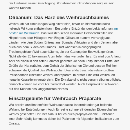
der Heilkunst seine Berechtigung. Vor allem bei Entzündungen zeigt es sein
wahres Können.
Olibanum: Das Harz des Weihrauchbaumes
Weihrauch hat einen langen Weg hinter sich, bevor es hierzulande seine
heilende Wirkung entfalten kann. Besonders Entzündungen bekämpft man
am
besten mit Weihrauch
. Das wussten schon markante Persönlichkeiten wie
Hippokrates oder Hildegard von Bingen. Olibanum stammt vorrangig aus
Ländern wie dem Sudan, Eritrea, aus Somalia, Äthiopien und dem Jemen, aber
auch aus dem Süden des Omans. Dort wachsen in ausgeprägten
Trockengebieten Weihrauchbäume, die zur Gattung der Boswelia gehören.
Nicht alle der 25 bekannten Arten liefern das wertvolle Harz. Es wird von Anfang
April bis hinein in den tiefen Sommer geerntet. Je nach Zeitpunkt der Ernte, der
Größe der Harzstücke, dem Gehalt der ätherischen Öle und dessen Reinheit
schwankt die Qualität des Weihrauchs. Dies erklärt auch die relativ großen
Preisspannen einzelner Weihrauchpräparate. In erster Linie wird Weihrauch
heute in Kapselform verabreicht. Die Extrakte sind nicht verschreibungspflichtig,
dennoch können sie vom Arzt verordnet werden. Auch Heilpraktiker schwören
auf das Können des langgereisten Harzes.
Einsatzgebiete für Weihrauch-Präparate
Wie bereits erwähnt entfaltet Weihrauch seine lindernde oder gar heilende
Wirkung bei Entzündungen. Auch für seine schmerzlindernden Eigenschaften
wird es geschätzt. Darüber hinaus hat es auch prophylaktische Funktionen
inne. Sehr häufig kommt es daher bei Patienten mit folgenden Indikationen zum
Einsatz.