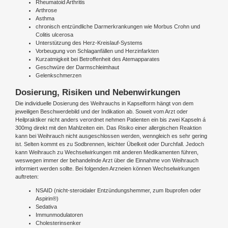
Rheumatoid Arthritis
Arthrose
Asthma
chronisch entzündliche Darmerkrankungen wie Morbus Crohn und
Colitis ulcerosa
Unterstützung des Herz-Kreislauf-Systems
Vorbeugung von Schlaganfällen und Herzinfarkten
Kurzatmigkeit bei Betroffenheit des Atemapparates
Geschwüre der Darmschleimhaut
Gelenkschmerzen
Dosierung, Risiken und Nebenwirkungen
Die individuelle Dosierung des Weihrauchs in Kapselform hängt von dem
jeweiligen Beschwerdebild und der Indikation ab. Soweit vom Arzt oder
Heilpraktiker nicht anders verordnet nehmen Patienten ein bis zwei Kapseln á
300mg direkt mit den Mahlzeiten ein. Das Risiko einer allergischen Reaktion
kann bei Weihrauch nicht ausgeschlossen werden, wenngleich es sehr gering
ist. Selten kommt es zu Sodbrennen, leichter Übelkeit oder Durchfall. Jedoch
kann Weihrauch zu Wechselwirkungen mit anderen Medikamenten führen,
weswegen immer der behandelnde Arzt über die Einnahme von Weihrauch
informiert werden sollte. Bei folgenden Arzneien können Wechselwirkungen
auftreten:
NSAID (nicht-steroidaler Entzündungshemmer, zum Ibuprofen oder
Aspirin®)
Sedativa
Immunmodulatoren
Cholesterinsenker