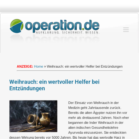
Zum
Inhalt
springen
ANZEIGE:
Home
»
Weihrauch: ein wertvoller Helfer bei Entzündungen
Weihrauch: ein wertvoller Helfer bei
Entzündungen
Zeige
Der Einsatz von Weihrauch in der
grösseres
Medizin geht Jahrtausende zurück.
Bild
Bereits die alten Ägypter nutzen ihn vor
mehr als dreitausend Jahren. Noch eher
begannen die Inder Weihrauch in der
alten indischen Gesundheitslehre
Ayurveda einzusetzen. Sie entdeckten
dessen Wirkung bereits vor 5000 Jahren. Bis heute hat das wertvolle Harz in