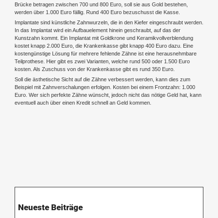
Brücke betragen zwischen 700 und 800 Euro, soll sie aus Gold bestehen,
werden über 1.000 Euro fällig. Rund 400 Euro bezuschusst die Kasse.
Implantate sind künstliche Zahnwurzeln, die in den Kiefer eingeschraubt werden.
In das Implantat wird ein Aufbauelement hinein geschraubt, auf das der
Kunstzahn kommt. Ein Implantat mit Goldkrone und Keramikvollverblendung
kostet knapp 2.000 Euro, die Krankenkasse gibt knapp 400 Euro dazu. Eine
kostengünstige Lösung für mehrere fehlende Zähne ist eine herausnehmbare
Teilprothese. Hier gibt es zwei Varianten, welche rund 500 oder 1.500 Euro
kosten. Als Zuschuss von der Krankenkasse gibt es rund 350 Euro.
Soll die ästhetische Sicht auf die Zähne verbessert werden, kann dies zum
Beispiel mit Zahnverschalungen erfolgen. Kosten bei einem Frontzahn: 1.000
Euro. Wer sich perfekte Zähne wünscht, jedoch nicht das nötige Geld hat, kann
eventuell auch über einen Kredit schnell an Geld kommen.
Neueste Beiträge