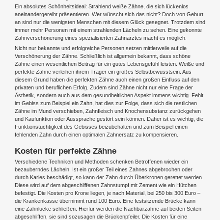
Ein absolutes Schönheitsideal: Strahlend weiße Zähne, die sich lückenlos
aneinandergereiht präsentieren. Wer wünscht sich das nicht? Doch von Geburt
an sind nur die wenigsten Menschen mit diesem Glück gesegnet. Trotzdem sind
immer mehr Personen mit einem strahlenden Lächeln zu sehen. Eine gekonnte
Zahnverschönerung eines spezialisierten Zahnarztes macht es möglich.
Nicht nur bekannte und erfolgreiche Personen setzen mittlerweile auf die
Verschönerung der Zähne. Schließlich ist allgemein bekannt, dass schöne
Zähne einen wesentlichen Beitrag für ein gutes Lebensgefühl leisten. Weiße und
perfekte Zähne verleihen ihrem Träger ein großes Selbstbewusstsein. Aus
diesem Grund haben die perfekten Zähne auch einen großen Einfluss auf den
privaten und beruflichen Erfolg. Zudem sind Zähne nicht nur eine Frage der
Ästhetik, sondern auch aus dem gesundheitlichen Aspekt immens wichtig. Fehlt
im Gebiss zum Beispiel ein Zahn, hat dies zur Folge, dass sich die restlichen
Zähne im Mund verschieben, Zahnfleisch und Knochensubstanz zurückgehen
und Kaufunktion oder Aussprache gestört sein können. Daher ist es wichtig, die
Funktionstüchtigkeit des Gebisses beizubehalten und zum Beispiel einen
fehlenden Zahn durch einen optimalen Zahnersatz zu kompensieren.
Kosten für perfekte Zähne
Verschiedene Techniken und Methoden schenken Betroffenen wieder ein
bezauberndes Lächeln. Ist ein großer Teil eines Zahnes abgebrochen oder
durch Karies beschädigt, so kann der Zahn durch Überkronen gerettet werden.
Diese wird auf dem abgeschliffenen Zahnstumpf mit Zement wie ein Hütchen
befestigt. Die Kosten pro Krone liegen, je nach Material, bei 250 bis 300 Euro –
die Krankenkasse übernimmt rund 100 Euro. Eine festsitzende Brücke kann
eine Zahnlücke schließen. Hierfür werden die Nachbarzähne auf beiden Seiten
abgeschliffen, sie sind sozusagen die Brückenpfeiler. Die Kosten für eine