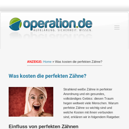
Zum
Inhalt
springen
ANZEIGE:
Home
»
Was kosten die perfekten Zähne?
Was kosten die perfekten Zähne?
Zeige
Strahlend weiße Zähne in perfekter
grösseres
Anordnung und ein gesundes,
Bild
vollständiges Gebiss: diesen Traum
hegen weltweit viele Menschen. Warum
perfekte Zähne so wichtig sind und
welche Kosten mit ihnen verbunden
sind, erklären wir in folgendem Ratgeber.
Einfluss von perfekten Zähnen