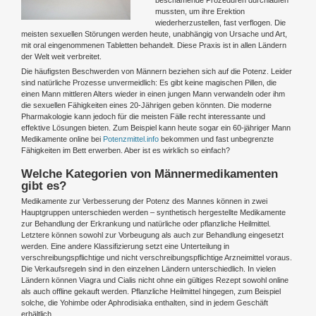
mussten, um ihre Erektion
wiederherzustellen, fast verflogen. Die
meisten sexuellen Störungen werden heute, unabhängig von Ursache und Art,
mit oral eingenommenen Tabletten behandelt. Diese Praxis ist in allen Ländern
der Welt weit verbreitet.
Die häufigsten Beschwerden von Männern beziehen sich auf die Potenz. Leider
sind natürliche Prozesse unvermeidlich: Es gibt keine magischen Pillen, die
einen Mann mittleren Alters wieder in einen jungen Mann verwandeln oder ihm
die sexuellen Fähigkeiten eines 20-Jährigen geben könnten. Die moderne
Pharmakologie kann jedoch für die meisten Fälle recht interessante und
effektive Lösungen bieten. Zum Beispiel kann heute sogar ein 60-jähriger Mann
Medikamente online bei
Potenzmittel.info
bekommen und fast unbegrenzte
Fähigkeiten im Bett erwerben. Aber ist es wirklich so einfach?
Welche Kategorien von Männermedikamenten
gibt es?
Medikamente zur Verbesserung der Potenz des Mannes können in zwei
Hauptgruppen unterschieden werden – synthetisch hergestellte Medikamente
zur Behandlung der Erkrankung und natürliche oder pflanzliche Heilmittel.
Letztere können sowohl zur Vorbeugung als auch zur Behandlung eingesetzt
werden. Eine andere Klassifizierung setzt eine Unterteilung in
verschreibungspflichtige und nicht verschreibungspflichtige Arzneimittel voraus.
Die Verkaufsregeln sind in den einzelnen Ländern unterschiedlich. In vielen
Ländern können Viagra und Cialis nicht ohne ein gültiges Rezept sowohl online
als auch offline gekauft werden. Pflanzliche Heilmittel hingegen, zum Beispiel
solche, die Yohimbe oder Aphrodisiaka enthalten, sind in jedem Geschäft
erhältlich.