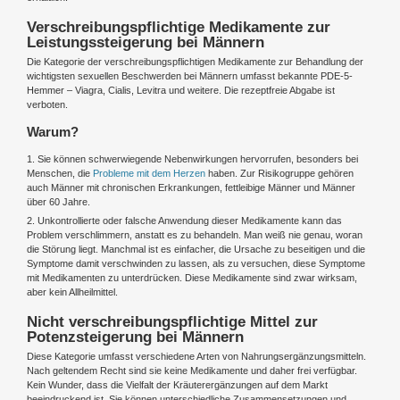
Verschreibungspflichtige Medikamente zur
Leistungssteigerung bei Männern
Die Kategorie der verschreibungspflichtigen Medikamente zur Behandlung der
wichtigsten sexuellen Beschwerden bei Männern umfasst bekannte PDE-5-
Hemmer – Viagra, Cialis, Levitra und weitere. Die rezeptfreie Abgabe ist
verboten.
Warum?
1. Sie können schwerwiegende Nebenwirkungen hervorrufen, besonders bei
Menschen, die
Probleme mit dem Herzen
haben. Zur Risikogruppe gehören
auch Männer mit chronischen Erkrankungen, fettleibige Männer und Männer
über 60 Jahre.
2. Unkontrollierte oder falsche Anwendung dieser Medikamente kann das
Problem verschlimmern, anstatt es zu behandeln. Man weiß nie genau, woran
die Störung liegt. Manchmal ist es einfacher, die Ursache zu beseitigen und die
Symptome damit verschwinden zu lassen, als zu versuchen, diese Symptome
mit Medikamenten zu unterdrücken. Diese Medikamente sind zwar wirksam,
aber kein Allheilmittel.
Nicht verschreibungspflichtige Mittel zur
Potenzsteigerung bei Männern
Diese Kategorie umfasst verschiedene Arten von Nahrungsergänzungsmitteln.
Nach geltendem Recht sind sie keine Medikamente und daher frei verfügbar.
Kein Wunder, dass die Vielfalt der Kräuterergänzungen auf dem Markt
beeindruckend ist. Sie können unterschiedliche Zusammensetzungen und