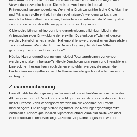
Verwendungszwecke haben. Die meisten von ihnen sind gut als
Präventionsinstrument geeignet. Wenn eine Ergänzung ätherische Öle, Vitamine
und Mikronährstoffe enthält, hilft die regelmäßige Anwendung wirklich, die
männliche Gesundheit zu stärken, Testosteron zu erhöhen, die Potenzqualität
zu verbessern und den Alterungsprozess zu verlangsamen.
Gleichzeitig können einige der nicht verschreibungspflichtigen Mittel in der
Anfangsphase der Entwicklung der erektilen Dysfunktion effizient eingesetzt
werden. Natürlich ist es in jedem Fall empfehlenswert, zuerst einen Spezialisten
zu konsultieren. Wenn der Arzt die Behandlung mit pflanzlichen Mitteln
genehmigt – warum nicht versuchen?
Häufige Nahrungsergänzungsmittel, die bei Potenzproblemen verwendet
werden, enthalten Inhaltsstoffe, die die Durchblutung anregen und intensivieren.
Eine solche Therapie kann auch denen empfohlen werden, die gegen die
Bestandteile von synthetischen Medikamenten allergisch sind oder diese nicht
vertragen.
Zusammenfassung
Eine allmähliche Verringerung der Sexualfunktion ist bei Männern im Laufe des
Alterns ganz normal. Man kann es nicht ganz vermeiden oder verhindern. Aber
dieser Prozess kann verlangsamt werden um die Abnahme der Potenz
hinauszögern. Die richtigen Nahrungsmittel und Nahrungsergänzungsmittel
verhelfen zu einem gesünderen Allgemeinzustand. Auch hier sollte von einer
Selbstmedikation ohne vorherige ärztliche Absprache abgesehen werden.