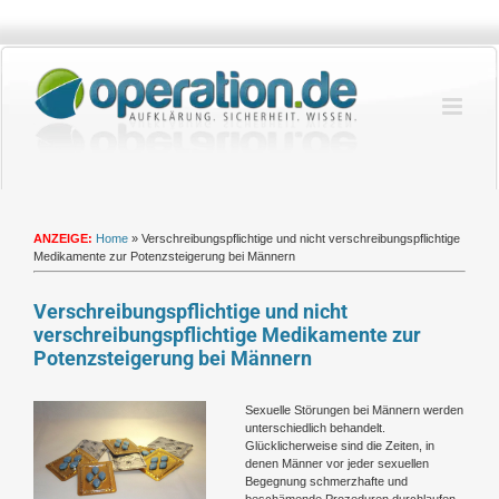
Zum
Inhalt
springen
ANZEIGE:
Home
»
Verschreibungspflichtige und nicht verschreibungspflichtige
Medikamente zur Potenzsteigerung bei Männern
Verschreibungspflichtige und nicht
verschreibungspflichtige Medikamente zur
Potenzsteigerung bei Männern
Zeige
Sexuelle Störungen bei Männern werden
grösseres
unterschiedlich behandelt.
Bild
Glücklicherweise sind die Zeiten, in
denen Männer vor jeder sexuellen
Begegnung schmerzhafte und
beschämende Prozeduren durchlaufen