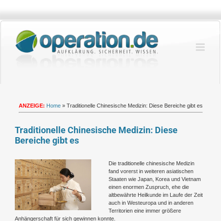
Zum
Inhalt
springen
ANZEIGE:
Home
»
Traditionelle Chinesische Medizin: Diese Bereiche gibt es
Traditionelle Chinesische Medizin: Diese
Bereiche gibt es
Zeige
Die traditionelle chinesische Medizin
grösseres
fand vorerst in weiteren asiatischen
Bild
Staaten wie Japan, Korea und Vietnam
einen enormen Zuspruch, ehe die
altbewährte Heilkunde im Laufe der Zeit
auch in Westeuropa und in anderen
Territorien eine immer größere
Anhängerschaft für sich gewinnen konnte.