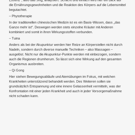
Essenz“, also das Jing, analysiert. Schlicht und einfach wird hier ein Blick auf
die Ernährungsgewohnheiten und die Reaktion des Körpers auf die Lebensmittel
begutachtet.
– Phytotherapie
In der traditionellen chinesischen Medizin ist es ein Basis-Wissen, dass „das
Ganze mehr ist“. Deswegen werden stets einzelne Kräuter mit Anderen
kombiniert und somit in ihren Wirkungsstoffen verbunden.
– Tuina
Anders als bei der Akupunktur werden hier Reize an Körperstellen nicht durch
Nadeln, sondern durch diverse manuelle Techniken – also Massagen –
ausgelöst. Nicht nur die Akupunktur-Punkte werden mit einbezogen, sondern
auch die Regionen drumherum. So lässt sich eine Wirkung auf den gesamten
Organismus ausbreiten.
– Qi Gong
Hier stehen Bewegungsabläufe und Atemübungen im Fokus, mit welchen
Krankheiten unterstützend behandelt werden. Des Weiteren sollen sie
grundsätzlich Entspannung und eine innere Gelassenheit vermitteln, was der
Konfrontation mit einer jeden Krankheit und auch in jeder Vorsorgemaßnahme
nicht schaden kann.