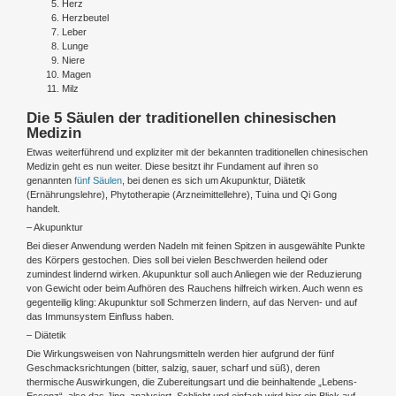
Herz
Herzbeutel
Leber
Lunge
Niere
Magen
Milz
Die 5 Säulen der traditionellen chinesischen
Medizin
Etwas weiterführend und expliziter mit der bekannten traditionellen chinesischen
Medizin geht es nun weiter. Diese besitzt ihr Fundament auf ihren so
genannten
fünf Säulen
, bei denen es sich um Akupunktur, Diätetik
(Ernährungslehre), Phytotherapie (Arzneimittellehre), Tuina und Qi Gong
handelt.
– Akupunktur
Bei dieser Anwendung werden Nadeln mit feinen Spitzen in ausgewählte Punkte
des Körpers gestochen. Dies soll bei vielen Beschwerden heilend oder
zumindest lindernd wirken. Akupunktur soll auch Anliegen wie der Reduzierung
von Gewicht oder beim Aufhören des Rauchens hilfreich wirken. Auch wenn es
gegenteilig kling: Akupunktur soll Schmerzen lindern, auf das Nerven- und auf
das Immunsystem Einfluss haben.
– Diätetik
Die Wirkungsweisen von Nahrungsmitteln werden hier aufgrund der fünf
Geschmacksrichtungen (bitter, salzig, sauer, scharf und süß), deren
thermische Auswirkungen, die Zubereitungsart und die beinhaltende „Lebens-