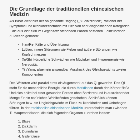
Die Grundlage der traditionellen chinesischen
Medizin
Als Basis dient hier der so genannte Bagang („8 Leitkriterien“), welcher hilft
Symptome und Krankheitsbefunde mit Hilfe von acht diagnostischen Kategorien
– die aus vier sich im Gegensatz stehenden Paaren bestehen – einzuordnen.
Zu diesen gehören:
Han/Re: Kälte und Überhitzung
Li/Biao: innere Störungen wie Fieber und äußere Störungen wie
Kopfschmerzen
Xu/Shi: körperliche Schwächen wie Müdigkeit und Hyperenergie wie
Nervosität
Yin/Yang: allgemein anwendbar, Ausdruck des Gleichgewichts zweier
Komponenten
Des Weiteren wird parallel stets ein Augenmerk auf das Qi geworfen. Das Qi
steht für die menschliche Energie, die durch
Meridianen
durch den Körper fließt.
Und dies sollte bei einer gesunden Person ohne Barrieren und in ausreichender
Menge für ein natürliches Wohlbefinden geschehen. Schließlich können
Störungen bzw. ein Ungleichgewicht im Fluss zu Krankheiten und Unbehagen
führen. In der
traditionellen chinesischen Medizin
unterscheidet man zwischen
11 Hauptmeridianen, die sich folgenden Organen zuordnen lassen:
Blase
Dickdarm
Dünndarm
Gallenblase