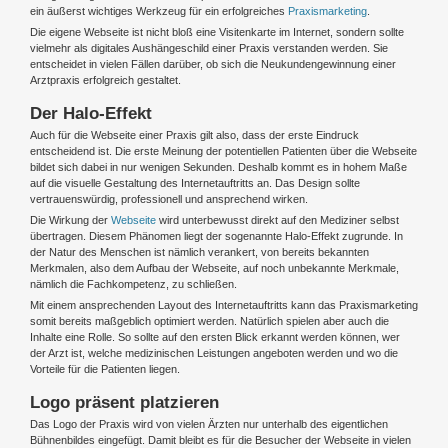
ein äußerst wichtiges Werkzeug für ein erfolgreiches
Praxismarketing
.
Die eigene Webseite ist nicht bloß eine Visitenkarte im Internet, sondern sollte
vielmehr als digitales Aushängeschild einer Praxis verstanden werden. Sie
entscheidet in vielen Fällen darüber, ob sich die Neukundengewinnung einer
Arztpraxis erfolgreich gestaltet.
Der Halo-Effekt
Auch für die Webseite einer Praxis gilt also, dass der erste Eindruck
entscheidend ist. Die erste Meinung der potentiellen Patienten über die Webseite
bildet sich dabei in nur wenigen Sekunden. Deshalb kommt es in hohem Maße
auf die visuelle Gestaltung des Internetauftritts an. Das Design sollte
vertrauenswürdig, professionell und ansprechend wirken.
Die Wirkung der
Webseite
wird unterbewusst direkt auf den Mediziner selbst
übertragen. Diesem Phänomen liegt der sogenannte Halo-Effekt zugrunde. In
der Natur des Menschen ist nämlich verankert, von bereits bekannten
Merkmalen, also dem Aufbau der Webseite, auf noch unbekannte Merkmale,
nämlich die Fachkompetenz, zu schließen.
Mit einem ansprechenden Layout des Internetauftritts kann das Praxismarketing
somit bereits maßgeblich optimiert werden. Natürlich spielen aber auch die
Inhalte eine Rolle. So sollte auf den ersten Blick erkannt werden können, wer
der Arzt ist, welche medizinischen Leistungen angeboten werden und wo die
Vorteile für die Patienten liegen.
Logo präsent platzieren
Das Logo der Praxis wird von vielen Ärzten nur unterhalb des eigentlichen
Bühnenbildes eingefügt. Damit bleibt es für die Besucher der Webseite in vielen