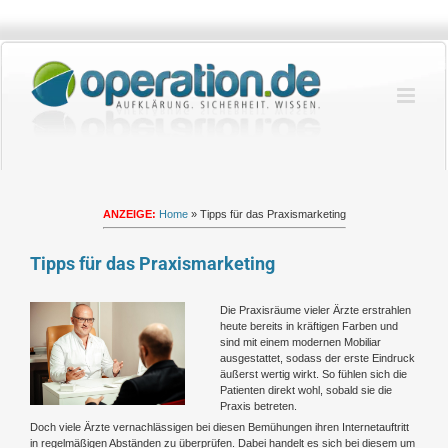
Zum
Inhalt
springen
ANZEIGE:
Home
»
Tipps für das Praxismarketing
Tipps für das Praxismarketing
Zeige
Die Praxisräume vieler Ärzte erstrahlen
grösseres
heute bereits in kräftigen Farben und
Bild
sind mit einem modernen Mobiliar
ausgestattet, sodass der erste Eindruck
äußerst wertig wirkt. So fühlen sich die
Patienten direkt wohl, sobald sie die
Praxis betreten.
Doch viele Ärzte vernachlässigen bei diesen Bemühungen ihren Internetauftritt
in regelmäßigen Abständen zu überprüfen. Dabei handelt es sich bei diesem um