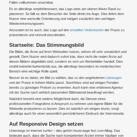
Fällen vollkommen unsichtbar.
Es ist allerdings empfehlenswert, das Logo stets am oberen linken Rand zu
platzieren. So fällt es dem Besucher der Seite direkt ins Auge. Dies liefert dem
Nutzer eine wertvolle Orientierung und steigert zusätzlich den wichtigen
Wiedererkennungswert.
Anzuraten ist es auch, das Logo auf den
erstellten Visitenkarten
der Praxis zu
präsentieren und sinnvoll einzubinden.
Startseite: Das Stimmungsbild
Die Bilder, die Ärzte auf ihren Webseiten nutzen, wirken oft sehr unnatürlich und
gestellt. Dem Nutzer wird dadurch sofort klar, dass nicht die realen Ärzte auf
diesen Bildern abgebildet sind, sondern es sich um Werbebilder handelt. Dies
strahlt keinerlei Authentizität aus, die allerdings besonders im medizinischen
Bereich eine wichtige Rolle spielt.
Besser ist es daher, ein Bild zu wählen, das zu den angebotenen
Leistungen
und der Praxis in hohem Maße passt. Stockfotos sind auf einigen Portalen
bereits zu günstigen Preisen zu erwerben. Auch kann eine erfahrene Agentur
mit der Suche nach wirklich passendem Bildmaterial beauftragt werden.
Natürlich besteht eine weitere Möglichkeit darin, die Dienste eines
professionellen Fotografens in Anspruch zu nehmen und eigene Bilder für die
Webseite produzieren zu lassen. Dies ist natürlich um einiges teurer, sorgt
allerdings auch für einen wesentlich persönlicheren Eindruck der Internetseite.
Auf Responsive Design setzen
Unterwegs im Internet surfen – dies gehört heutzutage fest zum Alltag. Das
bedeutet auch, dass die Suche nach kompetenten Ärzten immer häufiger von