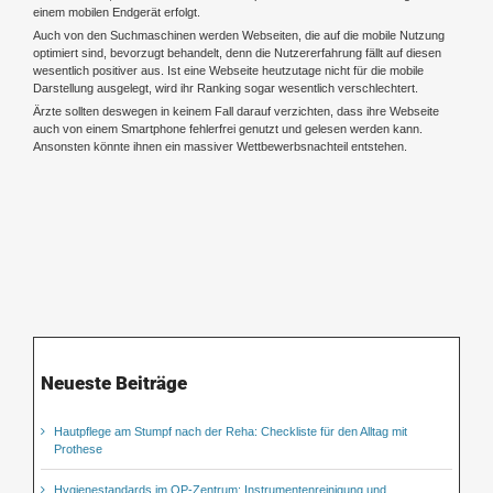
einem mobilen Endgerät erfolgt.
Auch von den Suchmaschinen werden Webseiten, die auf die mobile Nutzung
optimiert sind, bevorzugt behandelt, denn die Nutzererfahrung fällt auf diesen
wesentlich positiver aus. Ist eine Webseite heutzutage nicht für die mobile
Darstellung ausgelegt, wird ihr Ranking sogar wesentlich verschlechtert.
Ärzte sollten deswegen in keinem Fall darauf verzichten, dass ihre Webseite
auch von einem Smartphone fehlerfrei genutzt und gelesen werden kann.
Ansonsten könnte ihnen ein massiver Wettbewerbsnachteil entstehen.
Neueste Beiträge
Hautpflege am Stumpf nach der Reha: Checkliste für den Alltag mit
Prothese
Hygienestandards im OP-Zentrum: Instrumentenreinigung und