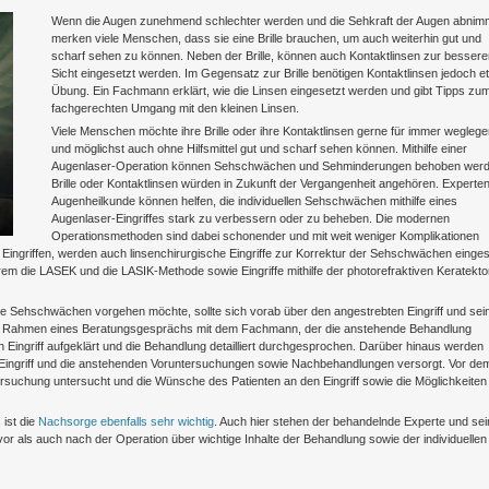
Wenn die Augen zunehmend schlechter werden und die Sehkraft der Augen abnim
merken viele Menschen, dass sie eine Brille brauchen, um auch weiterhin gut und
scharf sehen zu können. Neben der Brille, können auch Kontaktlinsen zur bessere
Sicht eingesetzt werden. Im Gegensatz zur Brille benötigen Kontaktlinsen jedoch 
Übung. Ein Fachmann erklärt, wie die Linsen eingesetzt werden und gibt Tipps zu
fachgerechten Umgang mit den kleinen Linsen.
Viele Menschen möchte ihre Brille oder ihre Kontaktlinsen gerne für immer weglege
und möglichst auch ohne Hilfsmittel gut und scharf sehen können. Mithilfe einer
Augenlaser-Operation können Sehschwächen und Sehminderungen behoben werd
Brille oder Kontaktlinsen würden in Zukunft der Vergangenheit angehören. Experten
Augenheilkunde können helfen, die individuellen Sehschwächen mithilfe eines
Augenlaser-Eingriffes stark zu verbessern oder zu beheben. Die modernen
Operationsmethoden sind dabei schonender und mit weit weniger Komplikationen
 Eingriffen, werden auch linsenchirurgische Eingriffe zur Korrektur der Sehschwächen einges
m die LASEK und die LASIK-Methode sowie Eingriffe mithilfe der photorefraktiven Keratekt
ine Sehschwächen vorgehen möchte, sollte sich vorab über den angestrebten Eingriff und sei
t. Im Rahmen eines Beratungsgesprächs mit dem Fachmann, der die anstehende Behandlung
Eingriff aufgeklärt und die Behandlung detailliert durchgesprochen. Darüber hinaus werden
ingriff und die anstehenden Voruntersuchungen sowie Nachbehandlungen versorgt. Vor de
tersuchung untersucht und die Wünsche des Patienten an den Eingriff sowie die Möglichkeiten
 ist die
Nachsorge ebenfalls sehr wichtig
. Auch hier stehen der behandelnde Experte und sei
r als auch nach der Operation über wichtige Inhalte der Behandlung sowie der individuellen