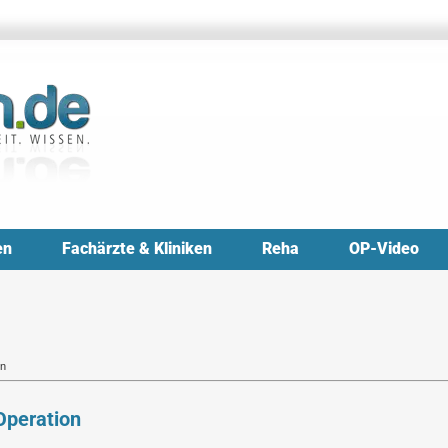
en
Fachärzte & Kliniken
Reha
OP-Video
on
Operation