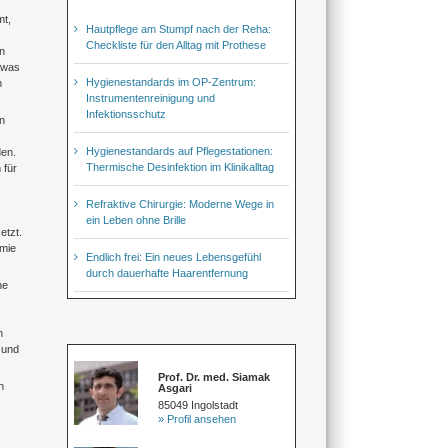
mt,
Hautpflege am Stumpf nach der Reha:
Checkliste für den Alltag mit Prothese
n
etwas
Hygienestandards im OP-Zentrum:
m
Instrumentenreinigung und
Infektionsschutz
n
Hygienestandards auf Pflegestationen:
en.
Thermische Desinfektion im Klinikalltag
 für
Refraktive Chirurgie: Moderne Wege in
ein Leben ohne Brille
etzt.
omie
Endlich frei: Ein neues Lebensgefühl
durch dauerhafte Haarentfernung
ne
m
 und
Prof. Dr. med. Siamak
n
Asgari
85049 Ingolstadt
» Profil ansehen