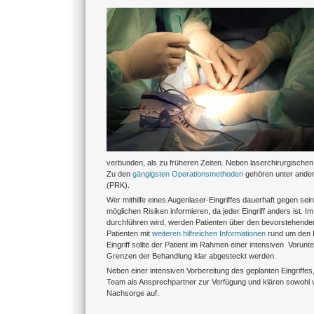
Zeige
grösseres
Bild
verbunden, als zu früheren Zeiten. Neben laserchirurgischen
Zu den
gängigsten Operationsmethoden
gehören unter andere
(PRK).
Wer mithilfe eines Augenlaser-Eingriffes dauerhaft gegen se
möglichen Risiken informieren, da jeder Eingriff anders is
durchführen wird, werden Patienten über den bevorstehenden 
Patienten mit
weiteren hilfreichen Informationen
rund um den E
Eingriff sollte der Patient im Rahmen einer intensiven Vorun
Grenzen der Behandlung klar abgesteckt werden.
Neben einer intensiven Vorbereitung des geplanten Eingriffes,
Team als Ansprechpartner zur Verfügung und klären sowohl vo
Nachsorge auf.