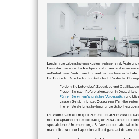
Zeige
grösseres
Bild
Ländern die Lebenshaltungskosten niedriger sind. Ärzte und A
Dass das medizinische Fachpersonal im Ausland einen niedri
außerhalb von Deutschland tummeln sich schwarze Schafe, so
Die Deutsche Gesellschaft für Ästhetisch-Plastische Chirur
Fordern Sie Lebenslauf, Zeugnisse und Qualifikatio
Fragen Sie nach Referenzkontakten in Deutschland
Führen Sie ein umfangreiches Vorgespräch
und kläre
Lassen Sie sich nicht zu Zusatzeingriffen überreden
Treffen Sie die Entscheidung für die Schönheitsopera
Die Suche nach einem qualifizierten Facharzt im Ausland kann
hilft. Die Sprachbarriere stellt häufig ein zusätzliches Probl
spezialisiertes Unternehmen, z.B. Novacorpus, abzuwickeln
man selbst ist in der Lage, sich voll und ganz auf die ansteh