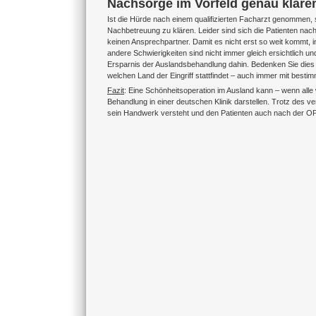
Nachsorge im Vorfeld genau kläre
Ist die Hürde nach einem qualifizierten Facharzt genommen, 
Nachbetreuung zu klären. Leider sind sich die Patienten nac
keinen Ansprechpartner. Damit es nicht erst so weit kommt, i
andere Schwierigkeiten sind nicht immer gleich ersichtlich 
Ersparnis der Auslandsbehandlung dahin. Bedenken Sie dies b
welchen Land der Eingriff stattfindet – auch immer mit besti
Fazit
: Eine Schönheitsoperation im Ausland kann – wenn alle 
Behandlung in einer deutschen Klinik darstellen. Trotz des ve
sein Handwerk versteht und den Patienten auch nach der OP 