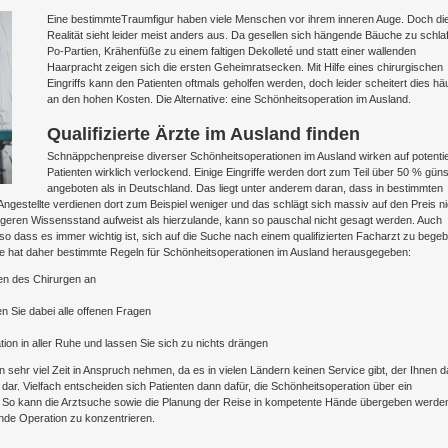
Eine bestimmteTraumfigur haben viele Menschen vor ihrem inneren Auge. Doch di
Realität sieht leider meist anders aus. Da gesellen sich hängende Bäuche zu schla
Po-Partien, Krähenfüße zu einem faltigen Dekolleté und statt einer wallenden
Haarpracht zeigen sich die ersten Geheimratsecken. Mit Hilfe eines chirurgischen
Eingriffs kann den Patienten oftmals geholfen werden, doch leider scheitert dies häu
an den hohen Kosten. Die Alternative: eine Schönheitsoperation im Ausland.
Qualifizierte Ärzte im Ausland finden
Schnäppchenpreise diverser Schönheitsoperationen im Ausland wirken auf potentie
Patienten wirklich verlockend. Einige Eingriffe werden dort zum Teil über 50 % güns
angeboten als in Deutschland. Das liegt unter anderem daran, dass in bestimmten
ngestellte verdienen dort zum Beispiel weniger und das schlägt sich massiv auf den Preis ni
geren Wissensstand aufweist als hierzulande, kann so pauschal nicht gesagt werden. Auch
 dass es immer wichtig ist, sich auf die Suche nach einem qualifizierten Facharzt zu begeb
gie hat daher bestimmte Regeln für Schönheitsoperationen im Ausland herausgegeben:
nen des Chirurgen an
n Sie dabei alle offenen Fragen
tion in aller Ruhe und lassen Sie sich zu nichts drängen
 sehr viel Zeit in Anspruch nehmen, da es in vielen Ländern keinen Service gibt, der Ihnen d
em dar. Vielfach entscheiden sich Patienten dann dafür, die Schönheitsoperation über ein
. So kann die Arztsuche sowie die Planung der Reise in kompetente Hände übergeben werde
ende Operation zu konzentrieren.