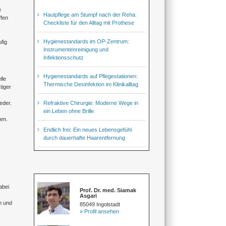
e
Hautpflege am Stumpf nach der Reha:
ffen
Checkliste für den Alltag mit Prothese
Hygienestandards im OP-Zentrum:
fig
Instrumentenreinigung und
Infektionsschutz
Hygienestandards auf Pflegestationen:
lle
Thermische Desinfektion im Klinikalltag
tiger
Refraktive Chirurgie: Moderne Wege in
eder.
ein Leben ohne Brille
en.
Endlich frei: Ein neues Lebensgefühl
durch dauerhafte Haarentfernung
abei
Prof. Dr. med. Siamak
Asgari
n und
85049 Ingolstadt
» Profil ansehen