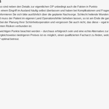
n
so sind neben den Details zur eigentlichen OP unbedingt auch die Fakten in Punkto
h einem Eingriff im Ausland häufig selbst überlassen und haben bei Komplikationen und Frage
nformieren Sie sich bitte ausführlich über die geplante Nachsorge. Schlecht heilende Wunden
und muss der Patient im eigenen Land Operationsfehler beheben lassen, so ist am Ende die ga
ei der Planung Ihrer Schönheitsoperation und vergessen Sie auch nicht, das diese – egal in
mmten Risiken verbunden ist.
wichtigen Punkte beachtet werden – durchaus erfolgreich sein und eine echte Alternative zur
rgleichsweise niedrigeren Preises ist es möglich, einen qualifizierten Facharzt zu finden, wel
optimal betreut.