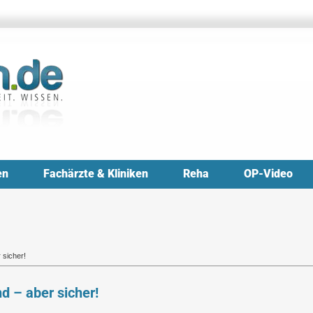
en
Fachärzte & Kliniken
Reha
OP-Video
 sicher!
d – aber sicher!