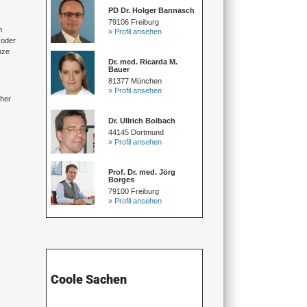
PD Dr. Holger Bannasch
79106 Freiburg
n
» Profil ansehen
 oder
nze
Dr. med. Ricarda M.
Bauer
81377 München
» Profil ansehen
cher
Dr. Ullrich Bolbach
44145 Dortmund
» Profil ansehen
Prof. Dr. med. Jörg
Borges
79100 Freiburg
» Profil ansehen
Coole Sachen