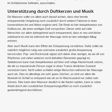
im Schlafzimmer befinden, ausschalten.
Unterstützung durch Duftkerzen und Musik
Ein Masseur sollte vor allem auch darauf achten, dass eine bereits
entspannende Umgebung noch zusätzlich durch weitere Faktoren in einer
konstruktiven Art und Weise ergänzt wird. Die Rede ist hier beispielsweise von
Duftkerzen, die einen wohligen Duft versprühen. Dieser wirkt auf viele
Menschen vor allem dahingehend auch entspannend, dass er neu und bisher
unbekannt ist und sie während der Massage nicht an den ständigen Alltag
erinnert.
Aber auch Musik kann den Effekt der Entspannung verstärken. Dafür sollte sie
natürlich möglichst ruhig sein und keine sonderlich große Anspannung
hervorrufen. Pop- und Rockmusik eignet sich daher eher weniger, da sie oft von
Rhythmus und vielen weiteren recht lebhaften Elementen geprägt ist.
Stattdessen kann man beispielsweise auf leise und ruhige Klaviermusik setzen,
die die zu massierende Person sogar in einen Trance-ähnlichen Zustand
versetzen kann. Nicht selten schlafen einige Menschen während der Massage
auch ein. Dies ist allerdings ein sehr gutes Zeichen, so sind vor allem die
Muskeln im Schlaf so entspannt wie sie es im Wachzustand nur selten sein
können. Dies kann dem Masseur deutlich in die Karten spielen, kann er seine
Arbeit durch den zusätzlichen Entspannungseffekt so noch zusätzlich
gewinnbringend durchführen.