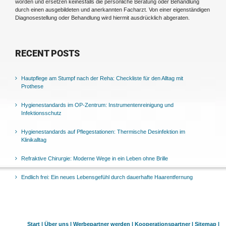
worden und ersetzen keinesfalls die persönliche Beratung oder Behandlung
durch einen ausgebildeten und anerkannten Facharzt. Von einer eigenständigen
Diagnosestellung oder Behandlung wird hiermit ausdrücklich abgeraten.
RECENT POSTS
Hautpflege am Stumpf nach der Reha: Checkliste für den Alltag mit
Prothese
Hygienestandards im OP-Zentrum: Instrumentenreinigung und
Infektionsschutz
Hygienestandards auf Pflegestationen: Thermische Desinfektion im
Klinikalltag
Refraktive Chirurgie: Moderne Wege in ein Leben ohne Brille
Endlich frei: Ein neues Lebensgefühl durch dauerhafte Haarentfernung
Start |
Über uns |
Werbepartner werden |
Kooperationspartner |
Sitemap |