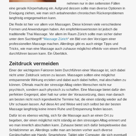
nehmen nur in den seltensten Fällen
eine gerade Körperhaltung ein. Aufgrund dessen sollte man diverse Optionen in
Erwägung ziehen, wie man sich anbahnenden chronischen Rückenproblemen
langfristig entgegenwirken kann.
Die Rede ist hier vor allem von Massagen. Diese können viele verschiedene
Formen und Anwendungen haben. Am empfehlenswertesten ist jedoch die
traditionelle Thai Massage. Vor allem im Raum Zürich sollte man sicher daher
unter dem Suchbegriff “
Massage Zürich
“ ein Bild von den Vorzügen einer
professionellen Massage machen. Allerdings gibt es auch einige Tipps und
Tricks, wie man eine Massage auch zuhause möglichst effektiv von einem Profi
durchführen lassen kann. Ein Überblick.
Zeitdruck vermeiden
Einer der wichtigsten Faktoren beim Durchführen einer Massage ist, sich dabei
nicht unter Zeitdruck setzen zu lassen. Massagen sollten eine möglichst
entspannende Wirkung erzielen und dabei auch dabei helfen, mal abschalten zu
können. Oftmals macht der stressige Alltag vielen Menschen nicht nur
psychisch, sondern auch physisch zu schaffen. Eine Massage bietet dafür den
perfekten Gegenpol, aber halt nur unter der Voraussetzung, dass man danach
am besten nicht noch irgendwelche Termine hat, die einen ständig wieder auf die
Uhr schauen lassen. Auf diese Art und Weise wird sich selbst bei der besten
Massage langfristig keine innere Ruhe und Entspannung finden lassen.
Dafür ist es ebenso wichtig, sich für die Massage auch an einen Ort zu
begeben, der einen möglichst nicht ständig an den stressigen Alltag erinnert und
wo man innerlich abschalten kann. Zuhause bietet sich dafür beispielsweise das
Schlafzimmer an. Allerdings sollte man am besten vorher auch diverse
Gerätschaften wie Handy, Smartphone, Tablet oder Computer, die sich eventuell