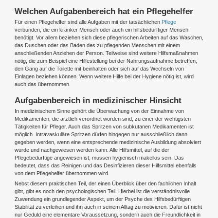
Welchen Aufgabenbereich hat ein Pflegehelfer
Für einen Pflegehelfer sind alle Aufgaben mit der tatsächlichen
Pflege
verbunden, die ein kranker Mensch oder auch ein hilfsbedürftiger Mensch
benötigt. Vor allem beziehen sich diese pflegerischen Arbeiten auf das Waschen,
das Duschen oder das Baden des zu pflegenden Menschen mit einem
anschließenden Anziehen der Person. Teilweise sind weitere Hilfsmaßnahmen
nötig, die zum Beispiel eine Hilfestellung bei der Nahrungsaufnahme betreffen,
den Gang auf die Toilette mit beinhalten oder sich auf das Wechseln von
Einlagen beziehen können. Wenn weitere Hilfe bei der Hygiene nötig ist, wird
auch das übernommen.
Aufgabenbereich in medizinischer Hinsicht
In medizinischem Sinne gehört die Überwachung von der Einnahme von
Medikamenten, die ärztlich verordnet worden sind, zu einer der wichtigsten
Tätigkeiten für Pfleger. Auch das Spritzen von subkutanen Medikamenten ist
möglich. Intravaskuläre Spritzen dürfen hingegen nur ausschließlich dann
gegeben werden, wenn eine entsprechende medizinische Ausbildung absolviert
wurde und nachgewiesen werden kann. Alle Hilfsmittel, auf die der
Pflegebedürftige angewiesen ist, müssen hygienisch makellos sein. Das
bedeutet, dass das Reinigen und das Desinfizieren dieser Hilfsmittel ebenfalls
von dem Pflegehelfer übernommen wird.
Nebst diesem praktischen Teil, der einen Überblick über den fachlichen Inhalt
gibt, gibt es noch den psychologischen Teil. Hierbei ist die verständnisvolle
Zuwendung ein grundlegender Aspekt, um der Psyche des Hilfsbedürftigen
Stabilität zu verleihen und ihn auch in seinem Alltag zu motivieren. Dafür ist nicht
nur Geduld eine elementare Voraussetzung, sondern auch die Freundlichkeit in