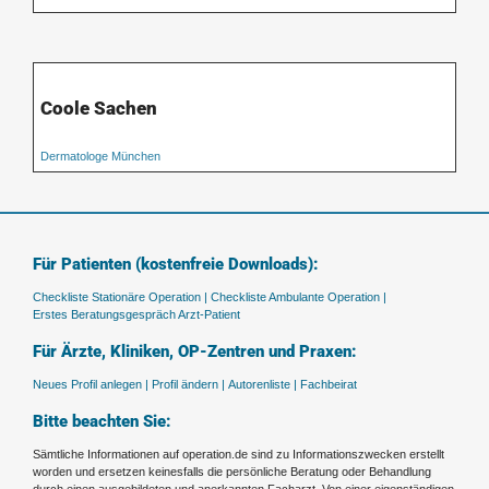
Coole Sachen
Dermatologe München
Für Patienten (kostenfreie Downloads):
Checkliste Stationäre Operation |
Checkliste Ambulante Operation |
Erstes Beratungsgespräch Arzt-Patient
Für Ärzte, Kliniken, OP-Zentren und Praxen:
Neues Profil anlegen |
Profil ändern |
Autorenliste |
Fachbeirat
Bitte beachten Sie:
Sämtliche Informationen auf operation.de sind zu Informationszwecken erstellt
worden und ersetzen keinesfalls die persönliche Beratung oder Behandlung
durch einen ausgebildeten und anerkannten Facharzt. Von einer eigenständigen