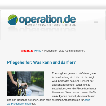
Zum
Inhalt
springen
ANZEIGE:
Home
»
Pflegehelfer: Was kann und darf er?
Pflegehelfer: Was kann und darf er?
Zeige
Zuerst gilt es genau zu definieren, was
grösseres
in dem Umfang der Hilfe, die benötigt
Bild
wird, beinhaltet sein soll. Dies ist der
ausschlaggebende Faktor, um zu
entscheiden, wer die Pflege überhaupt
übernimmt. Wenn es sich ausschließlich
um Aufgaben handelt, die einfach sind
und den Haushalt betreffen, dann stellt es keinen Arbeitsbereich für
Jobs
als Pflegehelferinnen
dar.