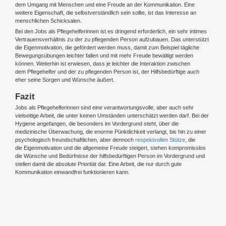
dem Umgang mit Menschen und eine Freude an der Kommunikation. Eine
weitere Eigenschaft, die selbstverständlich sein sollte, ist das Interesse an
menschlichen Schicksalen.
Bei den Jobs als Pflegehelferinnen ist es dringend erforderlich, ein sehr intimes
Vertrauensverhältnis zu der zu pflegenden Person aufzubauen. Das unterstützt
die Eigenmotivation, die gefördert werden muss, damit zum Beispiel tägliche
Bewegungsübungen leichter fallen und mit mehr Freude bewältigt werden
können. Weiterhin ist erwiesen, dass je leichter die Interaktion zwischen
dem Pflegehelfer und der zu pflegenden Person ist, der Hilfsbedürftige auch
eher seine Sorgen und Wünsche äußert.
Fazit
Jobs als Pflegehelferinnen sind eine verantwortungsvolle, aber auch sehr
vielseitige Arbeit, die unter keinen Umständen unterschätzt werden darf. Bei der
Hygiene angefangen, die besonders im Vordergrund steht, über die
medizinische Überwachung, die enorme Pünktlichkeit verlangt, bis hin zu einer
psychologisch freundschaftlichen, aber dennoch
respektvollen Stütze
, die
die Eigenmotivation und die allgemeine Freude steigert, stehen kompromisslos
die Wünsche und Bedürfnisse der hilfsbedürftigen Person im Vordergrund und
stellen damit die absolute Priorität dar. Eine Arbeit, die nur durch gute
Kommunikation einwandfrei funktionieren kann.