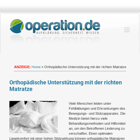
Zum
Inhalt
springen
ANZEIGE:
Home
»
Orthopädische Unterstützung mit der richten Matratze
Orthopädische Unterstützung mit der richten
Matratze
Zeige
Viele Menschen leiden unter
grösseres
Fehlbildungen und Erkrankungen des
Bild
Bewegungs- und Stützapparates. Die
Medizin bietet hierzu viele
Behandlungsmethoden und Hilfsmittel
an, um den Betroffenen Linderung zu
verschaffen. Einen optimalen
Liegekomfort mit einer hohen Stützwirkung können orthopädische Matratzen