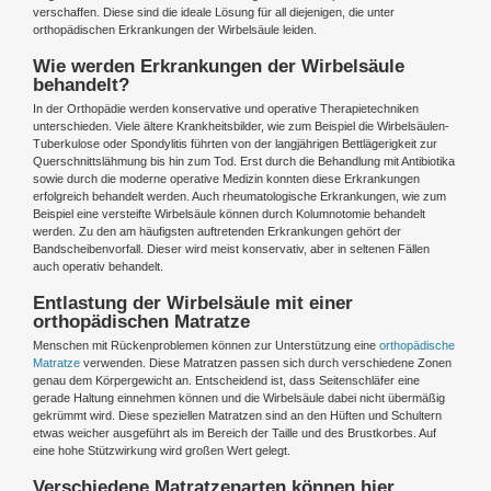
verschaffen. Diese sind die ideale Lösung für all diejenigen, die unter
orthopädischen Erkrankungen der Wirbelsäule leiden.
Wie werden Erkrankungen der Wirbelsäule
behandelt?
In der Orthopädie werden konservative und operative Therapietechniken
unterschieden. Viele ältere Krankheitsbilder, wie zum Beispiel die Wirbelsäulen-
Tuberkulose oder Spondylitis führten von der langjährigen Bettlägerigkeit zur
Querschnittslähmung bis hin zum Tod. Erst durch die Behandlung mit Antibiotika
sowie durch die moderne operative Medizin konnten diese Erkrankungen
erfolgreich behandelt werden. Auch rheumatologische Erkrankungen, wie zum
Beispiel eine versteifte Wirbelsäule können durch Kolumnotomie behandelt
werden. Zu den am häufigsten auftretenden Erkrankungen gehört der
Bandscheibenvorfall. Dieser wird meist konservativ, aber in seltenen Fällen
auch operativ behandelt.
Entlastung der Wirbelsäule mit einer
orthopädischen Matratze
Menschen mit Rückenproblemen können zur Unterstützung eine
orthopädische
Matratze
verwenden. Diese Matratzen passen sich durch verschiedene Zonen
genau dem Körpergewicht an. Entscheidend ist, dass Seitenschläfer eine
gerade Haltung einnehmen können und die Wirbelsäule dabei nicht übermäßig
gekrümmt wird. Diese speziellen Matratzen sind an den Hüften und Schultern
etwas weicher ausgeführt als im Bereich der Taille und des Brustkorbes. Auf
eine hohe Stützwirkung wird großen Wert gelegt.
Verschiedene Matratzenarten können hier