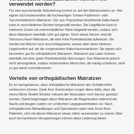
verwendet werden?
Für eine ausreichende Stützwirkung kommt es auf den Matratzenkern an. Hier
eignen sich insbesondere die hochwertigen Tonnen-Federkern- oder
Taschenfederkern-Matratzen. Der aus Polyurethan bestehende Kaltschaum
kann in verschiedenen Dichten hergestellt werden. Die Liegefläche kann in
mehreren Zonen mit unterschiedlicher Härte eingeteilt werden, sodass sich
diese Matratzen ebenfalls sehr gut eignen. Noch etwas besser sind die
Viskoseschaum-Matratzen, die eine hohe Punktelastizität aufweisen. Sie
werden bei Wärme noch anschmiegsamer, weisen aber einen härteren
Liegekomfort auf, als die vorgenannten Kaltschaummatratzen. Sie eignen sich
besonders gut für orthopädische Matratzen. Matratzen aus Latex können
ebenfalls mit einer guten Punktelastizität überzeugen. Das Material ist jedoch
nicht atmungsaktiv, sodass insbesondere Menschen, die häufig schwitzen, nicht
so gut damit zurechtkommen.
Vorteile von orthopädischen Matratzen
Es ist nachgewiesen, dass orthopädische Matratzen den Schlafkomfort
verbessern können. Dank ihrer Konstruktion sorgen diese dafür, dass die
menschliche Skelett-Struktur mitsamt der Muskulatur noch besser gestützt
werden. Damit begünstigen diese Matratzen die Regeneration während der
Nacht und beugen zudem vor schlechten Liegegewohnheiten vor. Nach
orthopädischen Behandlungen und Operationen raten viele Ärzte ihren
Patienten, sich mit diesen Matratzen etwas näher auseinander zu setzen. Aber
auch bei harmlosen Verspannungen können diese Linderung bieten.