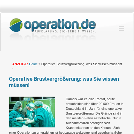
Zum
Inhalt
springen
ANZEIGE:
Home
»
Operative Brustvergrößerung: was Sie wissen müssen!
Operative Brustvergrößerung: was Sie wissen
müssen!
Zeige
Damals war es eine Rarität, heute
grösseres
entscheiden sich über 20.000 Frauen in
Bild
Deutschland im Jahr für eine operative
Brustvergrößerung. Die Gründe sind in
den meisten Fällen ästhetische. Nur in
Ausnahmefällen beteiligen sich
Krankenkassen an den Kosten. Sich
einer Operation zu unterziehen ist heutzutage weitestgehend gesellschaftliche