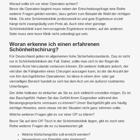
Worauf sollte ich vor einer Operation achten?
Bevor die Operation beginnt muss neben der Entscheidungsfrage eine Reihe
weiterer Fragen geklärt werden, dazu gehört zum Beispiel die Wahl der richtigen
Klinik. Ob eine Schönheitsklinik professionell ist und gute Ergebnisse erzielt
hängt nicht zwangsläufig vom Preis ab. Auch eine eher günstige
Schönheitsklinik kann hervorragende Ergebnisse erzielen, auf der anderen
Seite muss eine teure Klinik nicht unbedingt gut sein.
Woran erkenne ich einen erfahrenen
Schönheitschirurg?
Für Deutschland gelten im allgemeinen hohe Sicherheitsstandards. Das ist nicht
nur in Schönheitskliniken der Fall. Daher, sollte man sich in der Regel die
meisten Ärzte hierzulande verlassen können. Ein weiterer Indikator jedoch, der
viel über die Fähigkeiten eines Chirurgen aussagen kann, ist der die Anzahl der
von ihm durchgeführten Operationen. Ist diese in einem drei- oder gar
vierstelligen Bereich handelt es sich bei dem Arzt um ein äußerst routiniertes
Unterfangen.
Der dritte Indikator ist einfacher als Sie es sich vielleicht vorstellen mögen. Es ist
das Bauchgefühl. Haben Sie das Gefühl ihrem Gegenüber während des
Beratungsgesprächs vertrauen zu können? Unser Bachgefühl gibt uns häufig
wichtige Hinweise, wenn etwas mit der Situation nicht ganz stimmen sollte.
Welche weiteren Fragen gibt es vor einer OP zu klären?
Bevor Sie auf dem OP Tisch in der Schönheitsklinik liegen, gibt es noch eine
Reihe weiterer Fragen die es zu beantworten gilt:
Welche Körbchengröße soll erreicht werden?
Verwendung von Eigenfett oder Implantat?