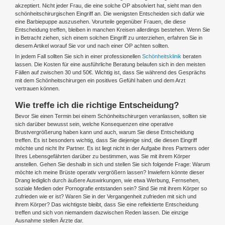
akzeptiert. Nicht jeder Frau, die eine solche OP absolviert hat, sieht man den
schönheitschirurgischen Eingriff an. Die wenigsten Entscheiden sich dafür wie
eine Barbiepuppe auszusehen. Vorurteile gegenüber Frauen, die diese
Entscheidung treffen, bleiben in manchen Kreisen allerdings bestehen. Wenn Sie
in Betracht ziehen, sich einem solchen Eingriff zu unterziehen, erfahren Sie in
diesem Artikel worauf Sie vor und nach einer OP achten sollten.
In jedem Fall sollten Sie sich in einer professionellen
Schönheitsklinik
beraten
lassen. Die Kosten für eine ausführliche Beratung belaufen sich in den meisten
Fällen auf zwischen 30 und 50€. Wichtig ist, dass Sie während des Gesprächs
mit dem Schönheitschirurgen ein positives Gefühl haben und dem Arzt
vertrauen können.
Wie treffe ich die richtige Entscheidung?
Bevor Sie einen Termin bei einem Schönheitschirurgen veranlassen, sollten sie
sich darüber bewusst sein, welche Konsequenzen eine operative
Brustvergrößerung haben kann und auch, warum Sie diese Entscheidung
treffen. Es ist besonders wichtig, dass Sie diejenige sind, die diesen Eingriff
möchte und nicht Ihr Partner. Es ist liegt nicht in der Aufgabe ihres Partners oder
Ihres Lebensgefährten darüber zu bestimmen, was Sie mit ihrem Körper
anstellen. Gehen Sie deshalb in sich und stellen Sie sich folgende Frage: Warum
möchte ich meine Brüste operativ vergrößern lassen? Inwiefern könnte dieser
Drang lediglich durch äußere Auswirkungen, wie etwa Werbung, Fernsehen,
soziale Medien oder Pornografie entstanden sein? Sind Sie mit ihrem Körper so
zufrieden wie er ist? Waren Sie in der Vergangenheit zufrieden mit sich und
ihrem Körper? Das wichtigste bleibt, dass Sie eine reflektierte Entscheidung
treffen und sich von niemandem dazwischen Reden lassen. Die einzige
Ausnahme stellen Ärzte dar.