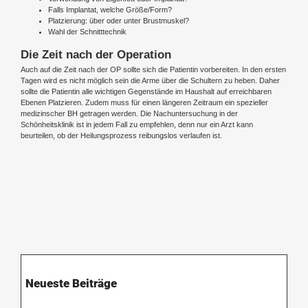
Falls Implantat, welche Größe/Form?
Platzierung: über oder unter Brustmuskel?
Wahl der Schnitttechnik
Die Zeit nach der Operation
Auch auf die Zeit nach der OP sollte sich die Patientin vorbereiten. In den ersten
Tagen wird es nicht möglich sein die Arme über die Schultern zu heben. Daher
sollte die Patientin alle wichtigen Gegenstände im Haushalt auf erreichbaren
Ebenen Platzieren. Zudem muss für einen längeren Zeitraum ein spezieller
medizinscher BH getragen werden. Die Nachuntersuchung in der
Schönheitsklinik ist in jedem Fall zu empfehlen, denn nur ein Arzt kann
beurteilen, ob der Heilungsprozess reibungslos verlaufen ist.
Neueste Beiträge