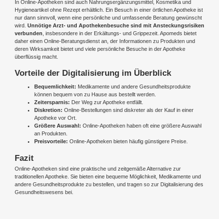
In Online-Apotheken sind auch Nahrungsergänzungsmittel, Kosmetika und
Hygieneartikel ohne Rezept erhältlich. Ein Besuch in einer örtlichen Apotheke ist
nur dann sinnvoll, wenn eine persönliche und umfassende Beratung gewünscht
wird.
Unnötige Arzt- und Apothekenbesuche sind mit Ansteckungsrisiken
verbunden
, insbesondere in der Erkältungs- und Grippezeit. Apomeds bietet
daher einen Online-Beratungsdienst an, der Informationen zu Produkten und
deren Wirksamkeit bietet und viele persönliche Besuche in der Apotheke
überflüssig macht.
Vorteile der Digitalisierung im Überblick
Bequemlichkeit:
Medikamente und andere Gesundheitsprodukte
können bequem von zu Hause aus bestellt werden.
Zeitersparnis:
Der Weg zur Apotheke entfällt.
Diskretion:
Online-Bestellungen sind diskreter als der Kauf in einer
Apotheke vor Ort.
Größere Auswahl:
Online-Apotheken haben oft eine größere Auswahl
an Produkten.
Preisvorteile:
Online-Apotheken bieten häufig günstigere Preise.
Fazit
Online-Apotheken sind eine praktische und zeitgemäße Alternative zur
traditionellen Apotheke. Sie bieten eine bequeme Möglichkeit, Medikamente und
andere Gesundheitsprodukte zu bestellen, und tragen so zur Digitalisierung des
Gesundheitswesens bei.