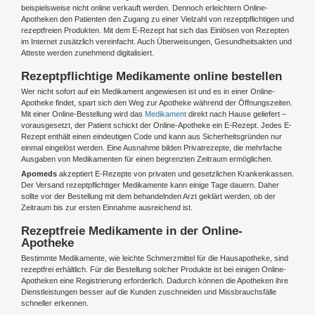
beispielsweise nicht online verkauft werden. Dennoch erleichtern Online-
Apotheken den Patienten den Zugang zu einer Vielzahl von rezeptpflichtigen und
rezeptfreien Produkten. Mit dem E-Rezept hat sich das Einlösen von Rezepten
im Internet zusätzlich vereinfacht. Auch Überweisungen, Gesundheitsakten und
Atteste werden zunehmend digitalisiert.
Rezeptpflichtige Medikamente online bestellen
Wer nicht sofort auf ein Medikament angewiesen ist und es in einer Online-
Apotheke findet, spart sich den Weg zur Apotheke während der Öffnungszeiten.
Mit einer Online-Bestellung wird das
Medikament
direkt nach Hause geliefert –
vorausgesetzt, der Patient schickt der Online-Apotheke ein E-Rezept. Jedes E-
Rezept enthält einen eindeutigen Code und kann aus Sicherheitsgründen nur
einmal eingelöst werden. Eine Ausnahme bilden Privatrezepte, die mehrfache
Ausgaben von Medikamenten für einen begrenzten Zeitraum ermöglichen.
Apomeds
akzeptiert E-Rezepte von privaten und gesetzlichen Krankenkassen.
Der Versand rezeptpflichtiger Medikamente kann einige Tage dauern. Daher
sollte vor der Bestellung mit dem behandelnden Arzt geklärt werden, ob der
Zeitraum bis zur ersten Einnahme ausreichend ist.
Rezeptfreie Medikamente in der Online-
Apotheke
Bestimmte Medikamente, wie leichte Schmerzmittel für die Hausapotheke, sind
rezeptfrei erhältlich. Für die Bestellung solcher Produkte ist bei einigen Online-
Apotheken eine Registrierung erforderlich. Dadurch können die Apotheken ihre
Dienstleistungen besser auf die Kunden zuschneiden und Missbrauchsfälle
schneller erkennen.